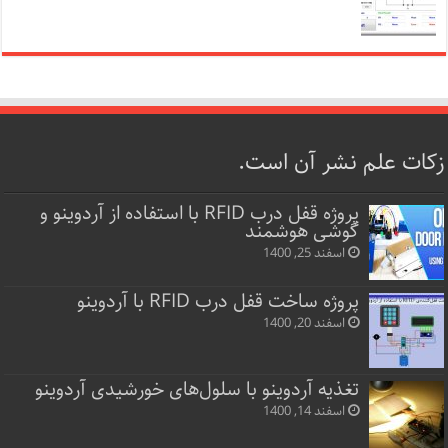
زکات علم نشر آن است.
پروژه قفل‌ درب RFID با استفاده از آردوینو و
گوشی هوشمند
اسفند 25, 1400
پروژه ساخت قفل‌ درب RFID با آردوینو
اسفند 20, 1400
تغذیه آردوینو با سلول‌های خورشیدی آردوینو
اسفند 14, 1400