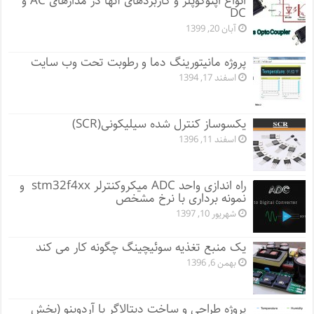
انواع اپتوکوپلر و کاربردهای آنها در مدارهای AC و
DC
آبان 20, 1399
پروژه مانيتورينگ دما و رطوبت تحت وب سایت
اسفند 17, 1394
یکسوساز کنترل شده سیلیکونی(SCR)
اسفند 11, 1396
راه اندازی واحد ADC میکروکنترلر stm32f4xx و
نمونه برداری با نرخ مشخص
شهریور 10, 1397
یک منبع تغذیه سوئیچینگ چگونه کار می کند
بهمن 6, 1396
پروژه طراحی و ساخت دیتالاگر با آردوینو (بخش