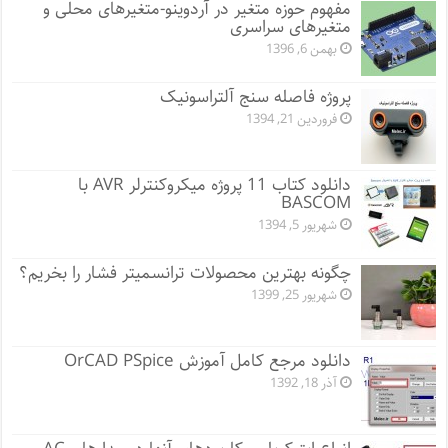
مفهوم حوزه متغیر در آردوینو-متغیرهای محلی و
متغیرهای سراسری
بهمن 6, 1396
پروژه فاصله سنج آلتراسونیک
فروردین 21, 1394
دانلود کتاب 11 پروژه میکروکنترلر AVR با
BASCOM
شهریور 5, 1394
چگونه بهترین محصولات ترانسمیتر فشار را بخریم؟
شهریور 25, 1399
دانلود مرجع کامل آموزش OrCAD PSpice
آذر 18, 1392