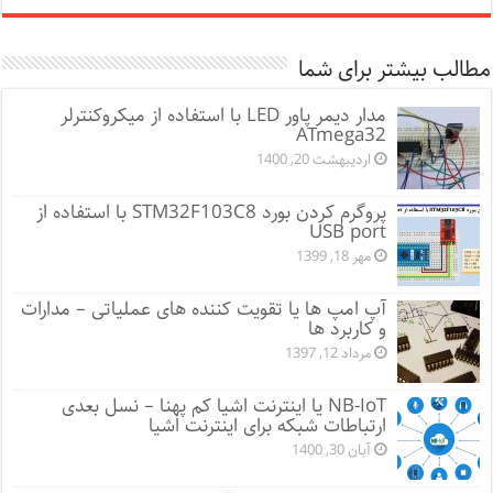
مطالب بیشتر برای شما
مدار دیمر پاور LED با استفاده از میکروکنترلر
ATmega32
اردیبهشت 20, 1400
پروگرم کردن بورد STM32F103C8 با استفاده از
USB port
مهر 18, 1399
آپ امپ ها یا تقویت کننده های عملیاتی – مدارات
و کاربرد ها
مرداد 12, 1397
NB-IoT یا اینترنت اشیا کم پهنا – نسل بعدی
ارتباطات شبکه برای اینترنت اشیا
آبان 30, 1400