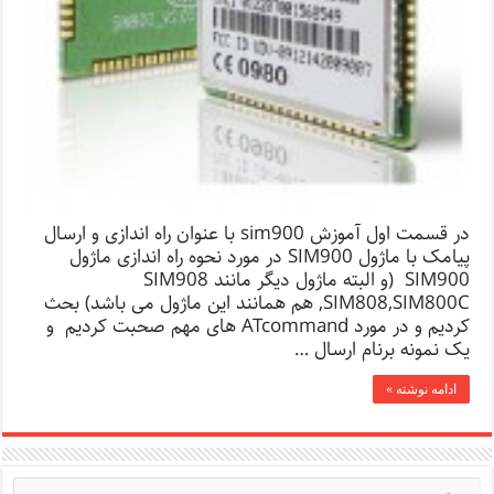
در قسمت اول آموزش sim900 با عنوان راه اندازی و ارسال
پیامک با ماژول SIM900 در مورد نحوه راه اندازی ماژول
SIM900 (و البته ماژول دیگر مانند SIM908
,SIM808,SIM800C هم همانند این ماژول می باشد) بحث
کردیم و در مورد ATcommand های مهم صحبت کردیم و
یک نمونه برنام ارسال …
ادامه نوشته »