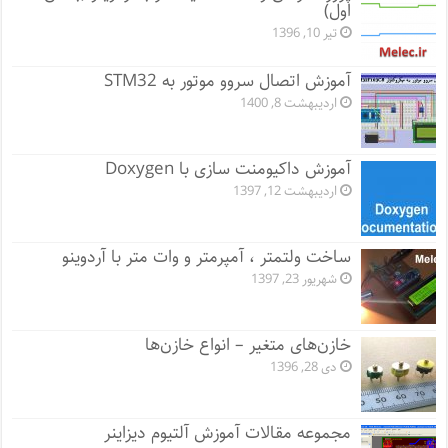
اول)
تیر 10, 1396
آموزش اتصال سروو موتور به STM32
اردیبهشت 8, 1400
آموزش داکیومنت سازی با Doxygen
اردیبهشت 12, 1397
ساخت ولتمتر ، آمپرمتر و وات متر با آردوینو
شهریور 23, 1397
خازن‌های متغیر – انواع خازن‌ها
دی 28, 1396
مجموعه مقالات آموزش آلتیوم دیزاینر