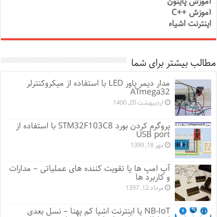
آموزش پایتون
آموزش ++C
اینترنت اشیاء
مطالب بیشتر برای شما
مدار دیمر پاور LED با استفاده از میکروکنترلر
ATmega32
اردیبهشت 20, 1400
پروگرم کردن بورد STM32F103C8 با استفاده از
USB port
مهر 18, 1399
آپ امپ ها یا تقویت کننده های عملیاتی – مدارات
و کاربرد ها
مرداد 12, 1397
NB-IoT یا اینترنت اشیا کم پهنا – نسل بعدی