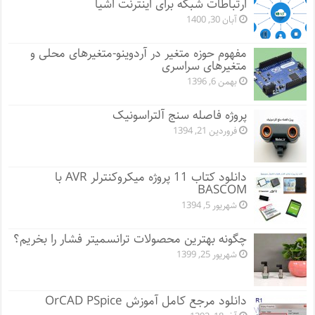
ارتباطات شبکه برای اینترنت اشیا
آبان 30, 1400
مفهوم حوزه متغیر در آردوینو-متغیرهای محلی و
متغیرهای سراسری
بهمن 6, 1396
پروژه فاصله سنج آلتراسونیک
فروردین 21, 1394
دانلود کتاب 11 پروژه میکروکنترلر AVR با
BASCOM
شهریور 5, 1394
چگونه بهترین محصولات ترانسمیتر فشار را بخریم؟
شهریور 25, 1399
دانلود مرجع کامل آموزش OrCAD PSpice