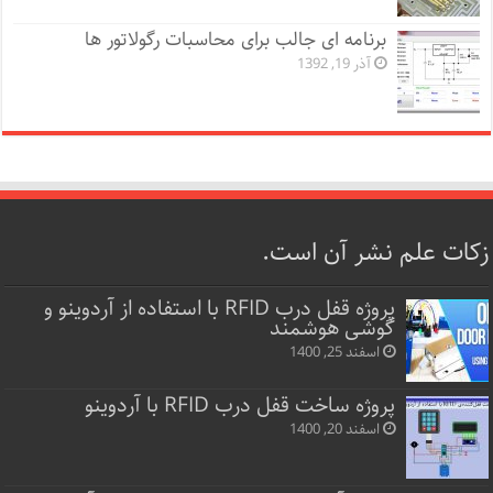
برنامه ای جالب برای محاسبات رگولاتور ها
آذر 19, 1392
زکات علم نشر آن است.
پروژه قفل‌ درب RFID با استفاده از آردوینو و
گوشی هوشمند
اسفند 25, 1400
پروژه ساخت قفل‌ درب RFID با آردوینو
اسفند 20, 1400