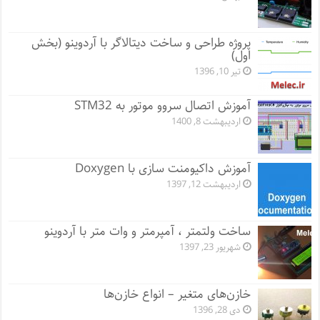
پروژه طراحی و ساخت دیتالاگر با آردوینو (بخش
اول)
تیر 10, 1396
آموزش اتصال سروو موتور به STM32
اردیبهشت 8, 1400
آموزش داکیومنت سازی با Doxygen
اردیبهشت 12, 1397
ساخت ولتمتر ، آمپرمتر و وات متر با آردوینو
شهریور 23, 1397
خازن‌های متغیر – انواع خازن‌ها
دی 28, 1396