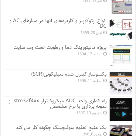
آذر 18, 1392
انواع اپتوکوپلر و کاربردهای آنها در مدارهای AC و
DC
آبان 20, 1399
پروژه مانيتورينگ دما و رطوبت تحت وب سایت
اسفند 17, 1394
یکسوساز کنترل شده سیلیکونی(SCR)
اسفند 11, 1396
راه اندازی واحد ADC میکروکنترلر stm32f4xx و
نمونه برداری با نرخ مشخص
شهریور 10, 1397
یک منبع تغذیه سوئیچینگ چگونه کار می کند
بهمن 6, 1396