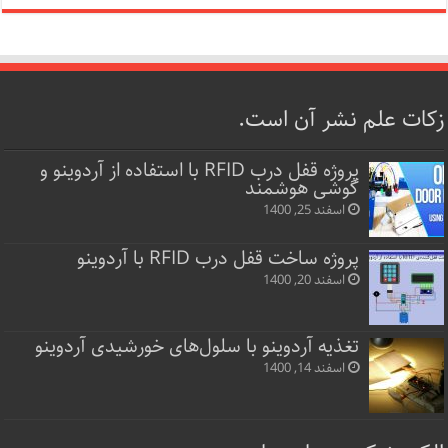
زکات علم نشر آن است.
پروژه قفل‌ درب RFID با استفاده از آردوینو و
گوشی هوشمند
اسفند 25, 1400
پروژه ساخت قفل‌ درب RFID با آردوینو
اسفند 20, 1400
تغذیه آردوینو با سلول‌های خورشیدی آردوینو
اسفند 14, 1400