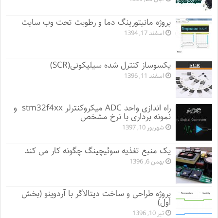
پروژه مانيتورينگ دما و رطوبت تحت وب سایت
اسفند 17, 1394
یکسوساز کنترل شده سیلیکونی(SCR)
اسفند 11, 1396
راه اندازی واحد ADC میکروکنترلر stm32f4xx و
نمونه برداری با نرخ مشخص
شهریور 10, 1397
یک منبع تغذیه سوئیچینگ چگونه کار می کند
بهمن 6, 1396
پروژه طراحی و ساخت دیتالاگر با آردوینو (بخش
اول)
تیر 10, 1396