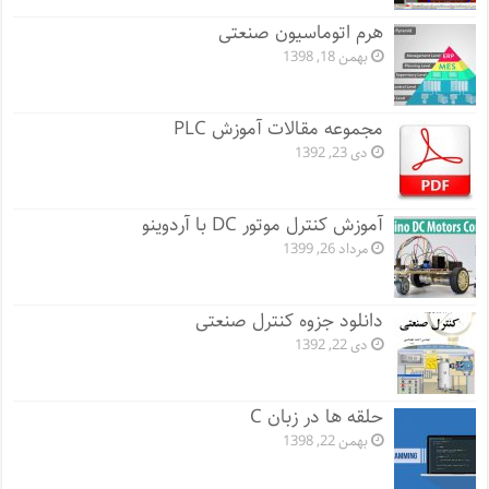
هرم اتوماسیون صنعتی
بهمن 18, 1398
مجموعه مقالات آموزش PLC
دی 23, 1392
آموزش کنترل موتور DC با آردوینو
مرداد 26, 1399
دانلود جزوه کنترل صنعتی
دی 22, 1392
حلقه ها در زبان C
بهمن 22, 1398