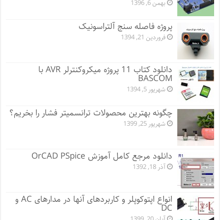
بهمن 6, 1396
پروژه فاصله سنج آلتراسونیک
فروردین 21, 1394
دانلود کتاب 11 پروژه میکروکنترلر AVR با
BASCOM
شهریور 5, 1394
چگونه بهترین محصولات ترانسمیتر فشار را بخریم؟
شهریور 25, 1399
دانلود مرجع کامل آموزش OrCAD PSpice
آذر 18, 1392
انواع اپتوکوپلر و کاربردهای آنها در مدارهای AC و
DC
آبان 20, 1399