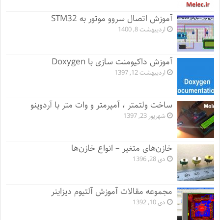
آموزش اتصال سروو موتور به STM32
اردیبهشت 8, 1400
آموزش داکیومنت سازی با Doxygen
اردیبهشت 12, 1397
ساخت ولتمتر ، آمپرمتر و وات متر با آردوینو
شهریور 23, 1397
خازن‌های متغیر – انواع خازن‌ها
دی 28, 1396
مجموعه مقالات آموزش آلتیوم دیزاینر
دی 10, 1392