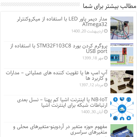
مطالب بیشتر برای شما
مدار دیمر پاور LED با استفاده از میکروکنترلر
ATmega32
اردیبهشت 20, 1400
پروگرم کردن بورد STM32F103C8 با استفاده از
USB port
مهر 18, 1399
آپ امپ ها یا تقویت کننده های عملیاتی – مدارات
و کاربرد ها
مرداد 12, 1397
NB-IoT یا اینترنت اشیا کم پهنا – نسل بعدی
ارتباطات شبکه برای اینترنت اشیا
آبان 30, 1400
مفهوم حوزه متغیر در آردوینو-متغیرهای محلی و
متغیرهای سراسری