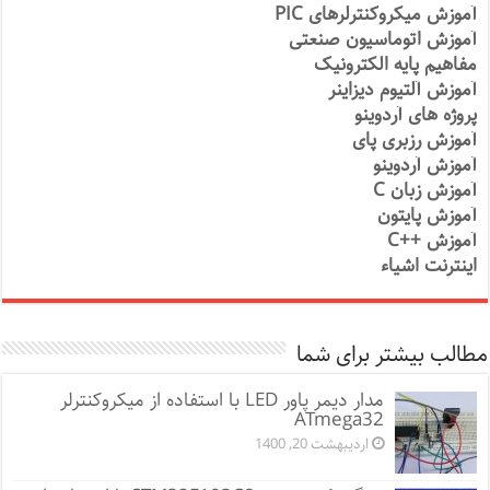
آموزش میکروکنترلرهای PIC
آموزش اتوماسیون صنعتی
مفاهیم پایه الکترونیک
آموزش آلتیوم دیزاینر
پروژه های آردوینو
آموزش رزبری پای
آموزش آردوینو
آموزش زبان C
آموزش پایتون
آموزش ++C
اینترنت اشیاء
مطالب بیشتر برای شما
مدار دیمر پاور LED با استفاده از میکروکنترلر
ATmega32
اردیبهشت 20, 1400