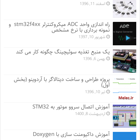
اسفند 11, 1396
راه اندازی واحد ADC میکروکنترلر stm32f4xx و
نمونه برداری با نرخ مشخص
شهریور 10, 1397
یک منبع تغذیه سوئیچینگ چگونه کار می کند
بهمن 6, 1396
پروژه طراحی و ساخت دیتالاگر با آردوینو (بخش
اول)
تیر 10, 1396
آموزش اتصال سروو موتور به STM32
اردیبهشت 8, 1400
آموزش داکیومنت سازی با Doxygen