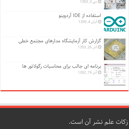
دی 3, 1393
استفاده از IDE آردوینو
آبان 4, 1399
گزارش کار آزمایشگاه مدارهای مجتمع خطی
آذر 26, 1393
برنامه ای جالب برای محاسبات رگولاتور ها
آذر 19, 1392
زکات علم نشر آن است.