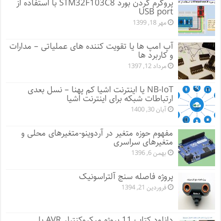
پروگرم کردن بورد STM32F103C8 با استفاده از
USB port
مهر 18, 1399
آپ امپ ها یا تقویت کننده های عملیاتی – مدارات
و کاربرد ها
مرداد 12, 1397
NB-IoT یا اینترنت اشیا کم پهنا – نسل بعدی
ارتباطات شبکه برای اینترنت اشیا
آبان 30, 1400
مفهوم حوزه متغیر در آردوینو-متغیرهای محلی و
متغیرهای سراسری
بهمن 6, 1396
پروژه فاصله سنج آلتراسونیک
فروردین 21, 1394
دانلود کتاب 11 پروژه میکروکنترلر AVR با