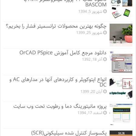
BASCOM
شهریور 5, 1394
چگونه بهترین محصولات ترانسمیتر فشار را بخریم؟
شهریور 25, 1399
دانلود مرجع کامل آموزش OrCAD PSpice
آذر 18, 1392
انواع اپتوکوپلر و کاربردهای آنها در مدارهای AC و
DC
آبان 20, 1399
پروژه مانيتورينگ دما و رطوبت تحت وب سایت
اسفند 17, 1394
یکسوساز کنترل شده سیلیکونی(SCR)