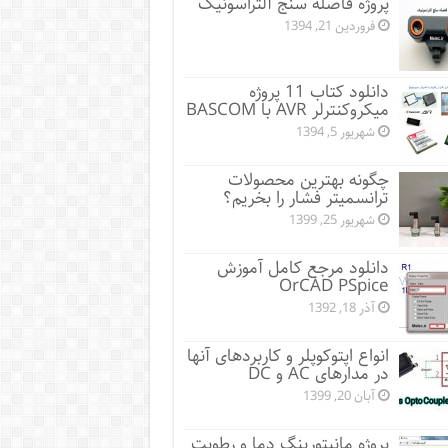
پروژه فاصله سنج آلتراسونیک
فروردین 21, 1394
دانلود کتاب 11 پروژه
میکروکنترلر AVR با BASCOM
شهریور 5, 1394
چگونه بهترین محصولات
ترانسمیتر فشار را بخریم؟
شهریور 25, 1399
دانلود مرجع کامل آموزش
OrCAD PSpice
آذر 18, 1392
انواع اپتوکوپلر و کاربردهای آنها
در مدارهای AC و DC
آبان 20, 1399
پروژه مانيتورينگ دما و رطوبت