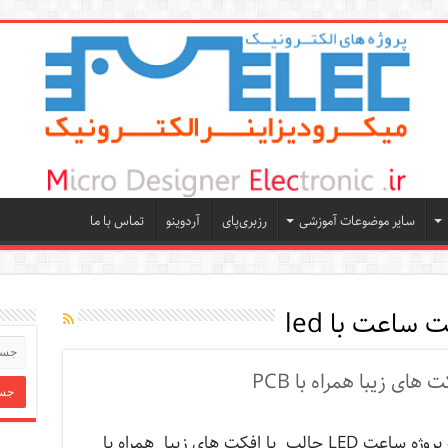
سایر موضوعات آموزشی
رزبری‌پای
آردوینو
تماس با ما
 ساعت با led
سه پروژه ساعت LED جالب با افکت های زیبا همراه با