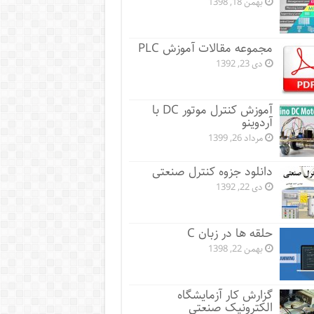
بهمن 18, 1398
مجموعه مقالات آموزش PLC
دی 23, 1392
آموزش کنترل موتور DC با
آردوینو
مرداد 26, 1399
دانلود جزوه کنترل صنعتی
دی 22, 1392
حلقه ها در زبان C
بهمن 22, 1398
گزارش کار آزمایشگاه
الکترونیک صنعتی