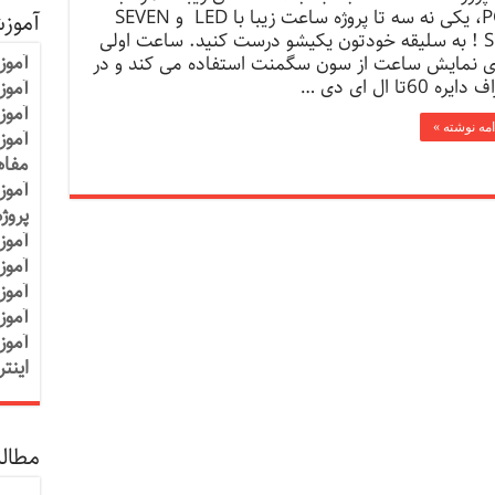
PCB، یکی نه سه تا پروژه ساعت زیبا با LED و SEVEN
آموز
SEG ! به سلیقه خودتون یکیشو درست کنید. ساعت اولی
آموز
ی نمایش ساعت از سون سگمنت استفاده می کند و در
ایره 60تا ال ای دی …
آموزش
آموز
امه نوشته »
آموز
مفاه
آموز
پروژ
آموز
آموز
آموز
آموز
آموز
اینت
مطالب