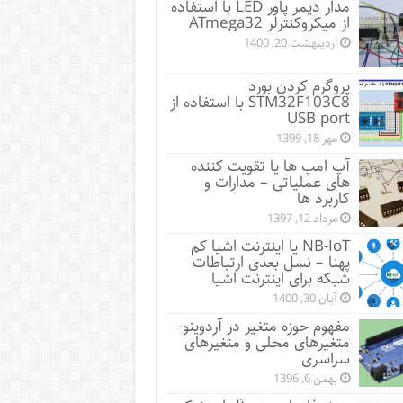
مدار دیمر پاور LED با استفاده
از میکروکنترلر ATmega32
اردیبهشت 20, 1400
پروگرم کردن بورد
STM32F103C8 با استفاده از
USB port
مهر 18, 1399
آپ امپ ها یا تقویت کننده
های عملیاتی – مدارات و
کاربرد ها
مرداد 12, 1397
NB-IoT یا اینترنت اشیا کم
پهنا – نسل بعدی ارتباطات
شبکه برای اینترنت اشیا
آبان 30, 1400
مفهوم حوزه متغیر در آردوینو-
متغیرهای محلی و متغیرهای
سراسری
بهمن 6, 1396