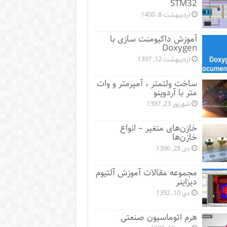
STM32
اردیبهشت 8, 1400
آموزش داکیومنت سازی با
Doxygen
اردیبهشت 12, 1397
ساخت ولتمتر ، آمپرمتر و وات
متر با آردوینو
شهریور 23, 1397
خازن‌های متغیر – انواع
خازن‌ها
دی 28, 1396
مجموعه مقالات آموزش آلتیوم
دیزاینر
دی 10, 1392
هرم اتوماسیون صنعتی