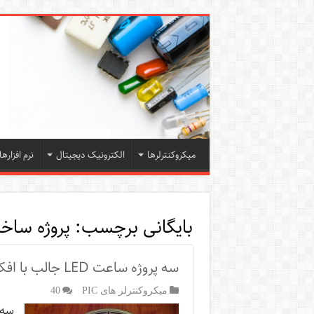
میکروکنترلرها
الکترونیک دیجیتال
نرم افزارها
بایگانی برچسب:
پروژه ساخت
سه پروژه ساعت LED جالب با افکت های زیبا همراه با PCB
میکروکنترلر های PIC
40