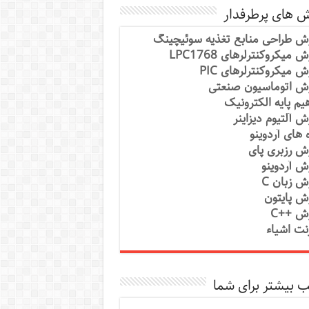
ش های پرطرفدار
ش طراحی منابع تغذیه سوئیچینگ
 میکروکنترلرهای LPC1768
ش میکروکنترلرهای PIC
ش اتوماسیون صنعتی
یم پایه الکترونیک
ش آلتیوم دیزاینر
ه های آردوینو
ش رزبری پای
ش آردوینو
ش زبان C
ش پایتون
ش ++C
رنت اشیاء
 بیشتر برای شما