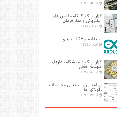
آذر 28, 1392
گزارش کار کارگاه ماشین های
الکتریکی و مدار فرمان
دی 3, 1393
استفاده از IDE آردوینو
آبان 4, 1399
گزارش کار آزمایشگاه مدارهای
مجتمع خطی
آذر 26, 1393
برنامه ای جالب برای محاسبات
رگولاتور ها
آذر 19, 1392