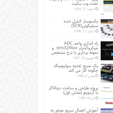
تحت وب سایت
اسفند 17, 1394
یکسوساز کنترل شده
سیلیکونی(SCR)
اسفند 11, 1396
راه اندازی واحد ADC
میکروکنترلر stm32f4xx و
نمونه برداری با نرخ مشخص
شهریور 10, 1397
یک منبع تغذیه سوئیچینگ
چگونه کار می کند
بهمن 6, 1396
پروژه طراحی و ساخت دیتالاگر
با آردوینو (بخش اول)
تیر 10, 1396
آموزش اتصال سروو موتور به