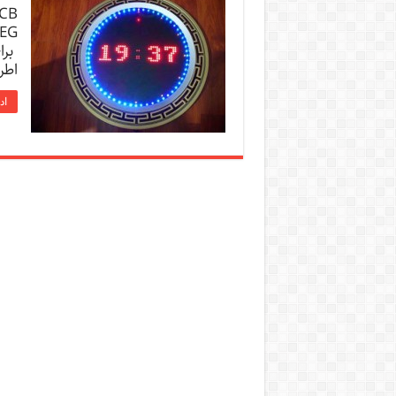
برا
اطراف د
اد