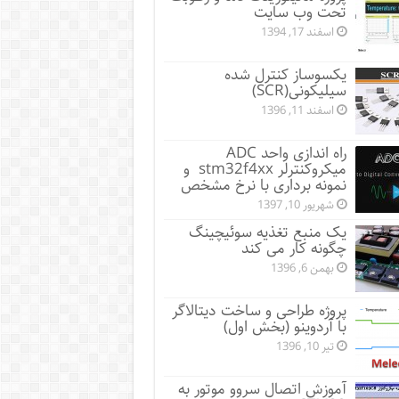
تحت وب سایت
اسفند 17, 1394
یکسوساز کنترل شده
سیلیکونی(SCR)
اسفند 11, 1396
راه اندازی واحد ADC
میکروکنترلر stm32f4xx و
نمونه برداری با نرخ مشخص
شهریور 10, 1397
یک منبع تغذیه سوئیچینگ
چگونه کار می کند
بهمن 6, 1396
پروژه طراحی و ساخت دیتالاگر
با آردوینو (بخش اول)
تیر 10, 1396
آموزش اتصال سروو موتور به