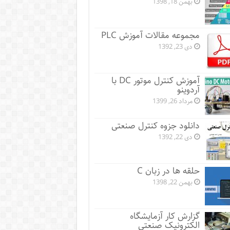
بهمن 18, 1398
مجموعه مقالات آموزش PLC
دی 23, 1392
آموزش کنترل موتور DC با
آردوینو
مرداد 26, 1399
دانلود جزوه کنترل صنعتی
دی 22, 1392
حلقه ها در زبان C
بهمن 22, 1398
گزارش کار آزمایشگاه
الکترونیک صنعتی