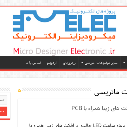
سایر موضوعات آموزشی
رزبری‌پای
آردوینو
تماس با ما
ت ماتریسی
سه پروژه ساعت LED جالب با افکت های زیبا همراه با