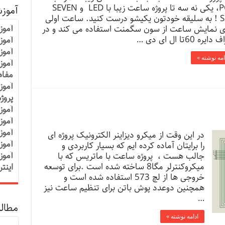
PCB، یکی نه سه تا پروژه ساعت زیبا با LED و SEVEN
آموز
SEG ! به سلیقه خودتون یکیشو درست کنید. ساعت اولی
آموز
ی نمایش ساعت از سون سگمنت استفاده می کند و در
ایره 60تا ال ای دی …
آموزش
آموز
امه نوشته »
آموز
مفاه
آموز
پروژ
آموز
آموز
آموز
در این وقت از میکرو دیزاینر الکترونیک پروژه ای
آموز
را برایتان آماده کرده ایم که بسیار کاربردی و
آموز
جالب هست ، پروژه ساعت با ماتریس که با
میکروکنترلر مگا8 ساخته شده است .برای توسعه
اینت
خروجی ها از لچ 573 استفاده شده است و
همچنین دوعدد پوش باتن برای تنظیم ساعت نیز
…
مطالب
ادامه نوشته »