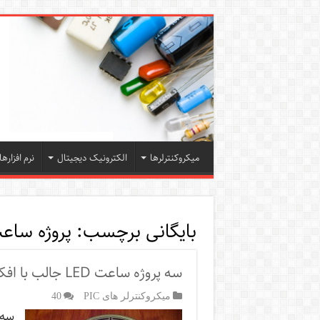
میکروکنترلرها
الکترونیک دیجیتال
نرم افزارها
بایگانی برچسب:
پروژه ساع
سه پروژه ساعت LED جالب با افکت های زیبا همراه با PCB
میکروکنترلر های PIC
40