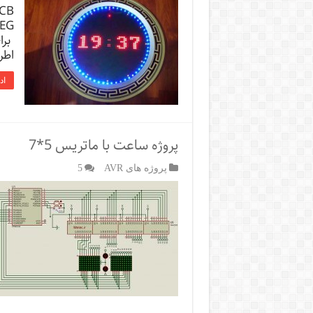
برا
اطراف د
اد
پروژه ساعت با ماتریس 5*7
پروژه های AVR
5