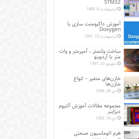
STM32
اردیبهشت 8, 1400
آموزش داکیومنت سازی با
Doxygen
اردیبهشت 12, 1397
ساخت ولتمتر ، آمپرمتر و وات
متر با آردوینو
شهریور 23, 1397
خازن‌های متغیر – انواع
خازن‌ها
دی 28, 1396
مجموعه مقالات آموزش آلتیوم
دیزاینر
دی 10, 1392
هرم اتوماسیون صنعتی