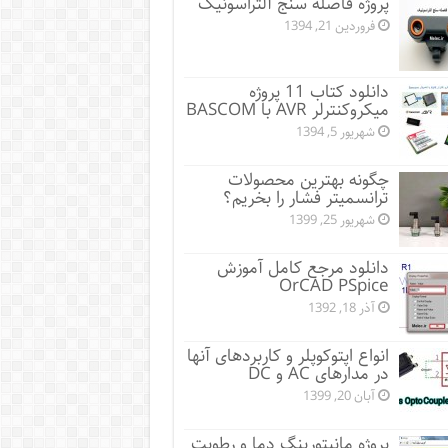
پروژه فاصله سنج آلتراسونیک
فروردین 21, 1394
دانلود کتاب 11 پروژه
میکروکنترلر AVR با BASCOM
شهریور 5, 1394
چگونه بهترین محصولات
ترانسمیتر فشار را بخریم؟
شهریور 25, 1399
دانلود مرجع کامل آموزش
OrCAD PSpice
آذر 18, 1392
انواع اپتوکوپلر و کاربردهای آنها
در مدارهای AC و DC
آبان 20, 1399
پروژه مانيتورينگ دما و رطوبت