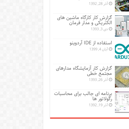
آذر 28, 1392
گزارش کار کارگاه ماشین های
الکتریکی و مدار فرمان
دی 3, 1393
استفاده از IDE آردوینو
آبان 4, 1399
گزارش کار آزمایشگاه مدارهای
مجتمع خطی
آذر 26, 1393
برنامه ای جالب برای محاسبات
رگولاتور ها
آذر 19, 1392