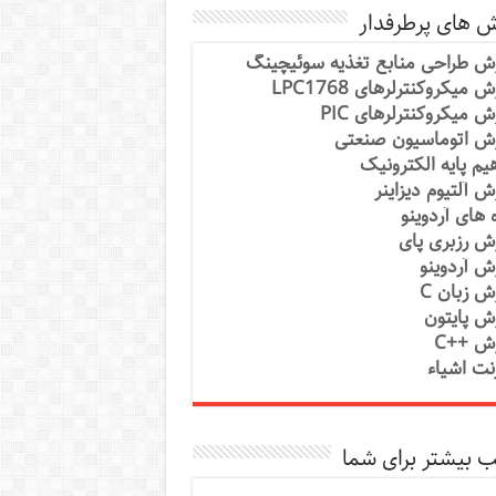
ش های پرطرفدار
ش طراحی منابع تغذیه سوئیچینگ
 میکروکنترلرهای LPC1768
ش میکروکنترلرهای PIC
ش اتوماسیون صنعتی
یم پایه الکترونیک
ش آلتیوم دیزاینر
ه های آردوینو
ش رزبری پای
ش آردوینو
ش زبان C
ش پایتون
ش ++C
رنت اشیاء
 بیشتر برای شما