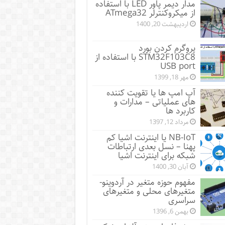
مدار دیمر پاور LED با استفاده
از میکروکنترلر ATmega32
اردیبهشت 20, 1400
پروگرم کردن بورد
STM32F103C8 با استفاده از
USB port
مهر 18, 1399
آپ امپ ها یا تقویت کننده
های عملیاتی – مدارات و
کاربرد ها
مرداد 12, 1397
NB-IoT یا اینترنت اشیا کم
پهنا – نسل بعدی ارتباطات
شبکه برای اینترنت اشیا
آبان 30, 1400
مفهوم حوزه متغیر در آردوینو-
متغیرهای محلی و متغیرهای
سراسری
بهمن 6, 1396