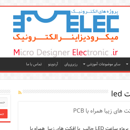
سایر موضوعات آموزشی
رزبری‌پای
آردوینو
تماس با ما
led
سه پروژه ساعت LED جالب با افکت های زیبا همراه با