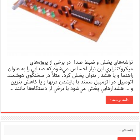
تراشه‌هاي پخش و ضبط صدا در برخي از پروژه‌هاي
ميكروكنترلري اين نياز احساس مي‌شود كه صدايي را به عنوان
راهنما و يا هشدار بتوان پخش كرد. مثلاً در سخنگوي هوشمند
اتومبيل در اتومبيل سمند با بازشدن دربها و يا كاهش بنزين
و … هشدارهايي پخش مي‌شود يا برخي از دستگاه‌ها مانند …
ادامه نوشته »