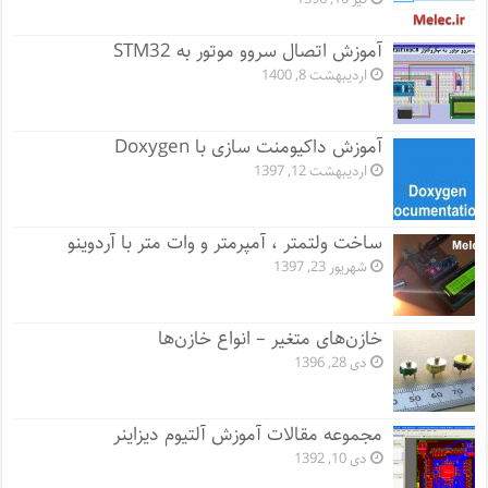
آموزش اتصال سروو موتور به STM32
اردیبهشت 8, 1400
آموزش داکیومنت سازی با Doxygen
اردیبهشت 12, 1397
ساخت ولتمتر ، آمپرمتر و وات متر با آردوینو
شهریور 23, 1397
خازن‌های متغیر – انواع خازن‌ها
دی 28, 1396
مجموعه مقالات آموزش آلتیوم دیزاینر
دی 10, 1392