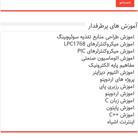
آموزش های پرطرفدار
آموزش طراحی منابع تغذیه سوئیچینگ
آموزش میکروکنترلرهای LPC1768
آموزش میکروکنترلرهای PIC
آموزش اتوماسیون صنعتی
مفاهیم پایه الکترونیک
آموزش آلتیوم دیزاینر
پروژه های آردوینو
آموزش رزبری پای
آموزش آردوینو
آموزش زبان C
آموزش پایتون
آموزش ++C
اینترنت اشیاء