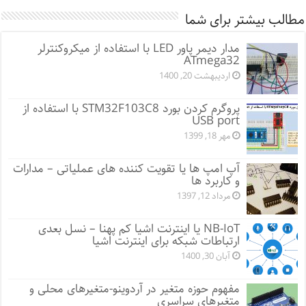
مطالب بیشتر برای شما
مدار دیمر پاور LED با استفاده از میکروکنترلر
ATmega32
اردیبهشت 20, 1400
پروگرم کردن بورد STM32F103C8 با استفاده از
USB port
مهر 18, 1399
آپ امپ ها یا تقویت کننده های عملیاتی – مدارات
و کاربرد ها
مرداد 12, 1397
NB-IoT یا اینترنت اشیا کم پهنا – نسل بعدی
ارتباطات شبکه برای اینترنت اشیا
آبان 30, 1400
مفهوم حوزه متغیر در آردوینو-متغیرهای محلی و
متغیرهای سراسری