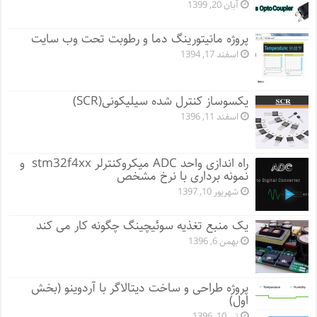
آبان 20, 1399
پروژه مانيتورينگ دما و رطوبت تحت وب سایت
اسفند 17, 1394
یکسوساز کنترل شده سیلیکونی(SCR)
اسفند 11, 1396
راه اندازی واحد ADC میکروکنترلر stm32f4xx و
نمونه برداری با نرخ مشخص
شهریور 10, 1397
یک منبع تغذیه سوئیچینگ چگونه کار می کند
بهمن 6, 1396
پروژه طراحی و ساخت دیتالاگر با آردوینو (بخش
اول)
تیر 10, 1396