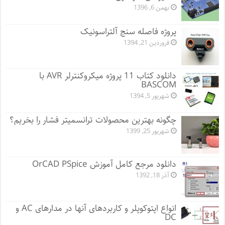
بهمن 6, 1396
پروژه فاصله سنج آلتراسونیک
فروردین 21, 1394
دانلود کتاب 11 پروژه میکروکنترلر AVR با
BASCOM
شهریور 5, 1394
چگونه بهترین محصولات ترانسمیتر فشار را بخریم؟
شهریور 25, 1399
دانلود مرجع کامل آموزش OrCAD PSpice
آذر 18, 1392
انواع اپتوکوپلر و کاربردهای آنها در مدارهای AC و
DC