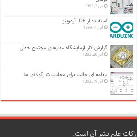
دی 3, 1393
استفاده از IDE آردوینو
آبان 4, 1399
گزارش کار آزمایشگاه مدارهای مجتمع خطی
آذر 26, 1393
برنامه ای جالب برای محاسبات رگولاتور ها
آذر 19, 1392
زکات علم نشر آن است.