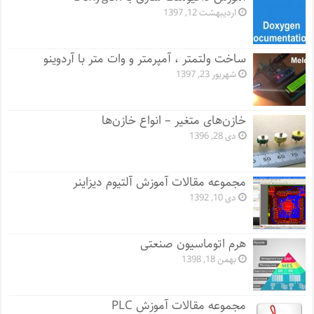
اردیبهشت 12, 1397
ساخت ولتمتر ، آمپرمتر و وات متر با آردوینو
شهریور 23, 1397
خازن‌های متغیر – انواع خازن‌ها
دی 28, 1396
مجموعه مقالات آموزش آلتیوم دیزاینر
دی 10, 1392
هرم اتوماسیون صنعتی
بهمن 18, 1398
مجموعه مقالات آموزش PLC