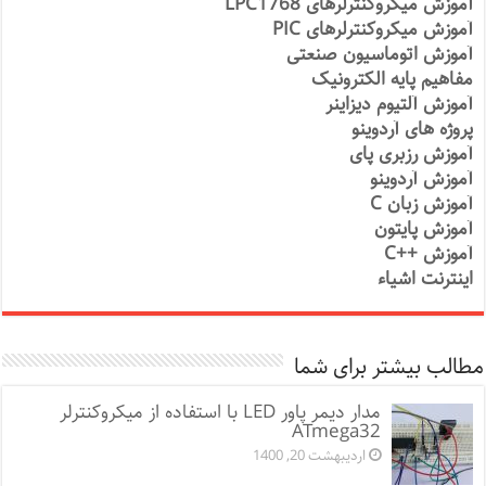
آموزش میکروکنترلرهای LPC1768
آموزش میکروکنترلرهای PIC
آموزش اتوماسیون صنعتی
مفاهیم پایه الکترونیک
آموزش آلتیوم دیزاینر
پروژه های آردوینو
آموزش رزبری پای
آموزش آردوینو
آموزش زبان C
آموزش پایتون
آموزش ++C
اینترنت اشیاء
مطالب بیشتر برای شما
مدار دیمر پاور LED با استفاده از میکروکنترلر
ATmega32
اردیبهشت 20, 1400