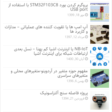
پروگرم کردن بورد STM32F103C8 با استفاده از
USB port
مهر 18, 1399
آپ امپ ها یا تقویت کننده های عملیاتی – مدارات
و کاربرد ها
مرداد 12, 1397
NB-IoT یا اینترنت اشیا کم پهنا – نسل بعدی
ارتباطات شبکه برای اینترنت اشیا
آبان 30, 1400
مفهوم حوزه متغیر در آردوینو-متغیرهای محلی و
متغیرهای سراسری
بهمن 6, 1396
پروژه فاصله سنج آلتراسونیک
فروردین 21, 1394