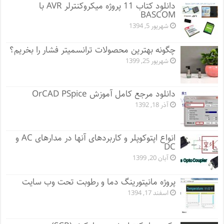
دانلود کتاب 11 پروژه میکروکنترلر AVR با
BASCOM
شهریور 5, 1394
چگونه بهترین محصولات ترانسمیتر فشار را بخریم؟
شهریور 25, 1399
دانلود مرجع کامل آموزش OrCAD PSpice
آذر 18, 1392
انواع اپتوکوپلر و کاربردهای آنها در مدارهای AC و
DC
آبان 20, 1399
پروژه مانيتورينگ دما و رطوبت تحت وب سایت
اسفند 17, 1394