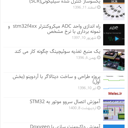
یکسوساز کنترل شده سیلیکونی(SCR)
اسفند 11, 1396
راه اندازی واحد ADC میکروکنترلر stm32f4xx و
نمونه برداری با نرخ مشخص
شهریور 10, 1397
یک منبع تغذیه سوئیچینگ چگونه کار می کند
بهمن 6, 1396
پروژه طراحی و ساخت دیتالاگر با آردوینو (بخش
اول)
تیر 10, 1396
آموزش اتصال سروو موتور به STM32
اردیبهشت 8, 1400
آموزش داکیومنت سازی با Doxygen