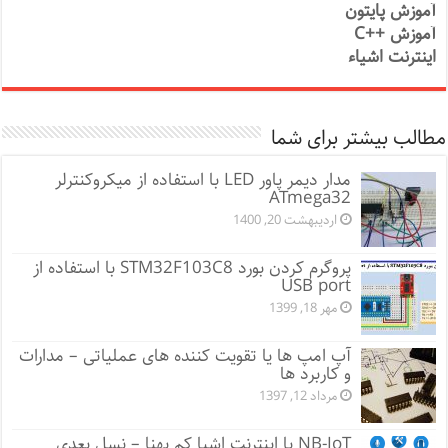
آموزش پایتون
آموزش ++C
اینترنت اشیاء
مطالب بیشتر برای شما
مدار دیمر پاور LED با استفاده از میکروکنترلر
ATmega32
اردیبهشت 20, 1400
پروگرم کردن بورد STM32F103C8 با استفاده از
USB port
مهر 18, 1399
آپ امپ ها یا تقویت کننده های عملیاتی – مدارات
و کاربرد ها
مرداد 12, 1397
NB-IoT یا اینترنت اشیا کم پهنا – نسل بعدی