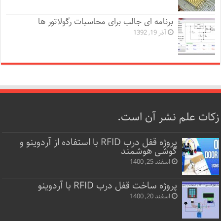
برنامه ای جالب برای محاسبات رگولاتور ها
آذر 19, 1392
زکات علم نشر آن است.
پروژه قفل‌ درب RFID با استفاده از آردوینو و
گوشی هوشمند
اسفند 25, 1400
پروژه ساخت قفل‌ درب RFID با آردوینو
اسفند 20, 1400