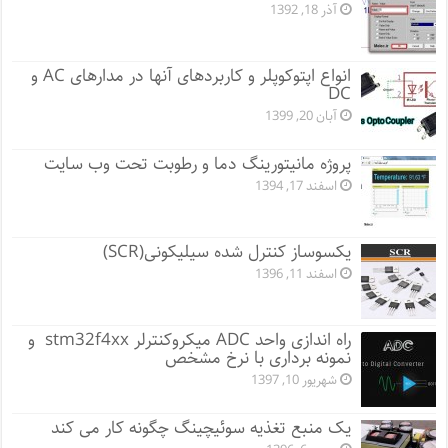
آذر 18, 1392
انواع اپتوکوپلر و کاربردهای آنها در مدارهای AC و
DC
آبان 20, 1399
پروژه مانيتورينگ دما و رطوبت تحت وب سایت
اسفند 17, 1394
یکسوساز کنترل شده سیلیکونی(SCR)
اسفند 11, 1396
راه اندازی واحد ADC میکروکنترلر stm32f4xx و
نمونه برداری با نرخ مشخص
شهریور 10, 1397
یک منبع تغذیه سوئیچینگ چگونه کار می کند