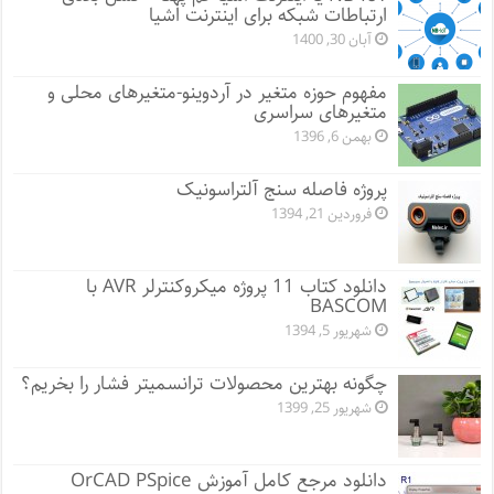
ارتباطات شبکه برای اینترنت اشیا
آبان 30, 1400
مفهوم حوزه متغیر در آردوینو-متغیرهای محلی و
متغیرهای سراسری
بهمن 6, 1396
پروژه فاصله سنج آلتراسونیک
فروردین 21, 1394
دانلود کتاب 11 پروژه میکروکنترلر AVR با
BASCOM
شهریور 5, 1394
چگونه بهترین محصولات ترانسمیتر فشار را بخریم؟
شهریور 25, 1399
دانلود مرجع کامل آموزش OrCAD PSpice