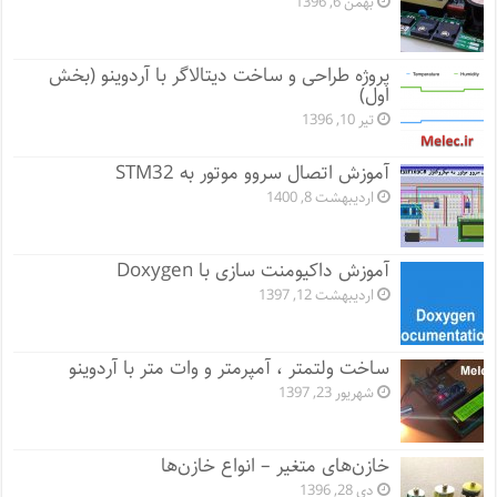
بهمن 6, 1396
پروژه طراحی و ساخت دیتالاگر با آردوینو (بخش
اول)
تیر 10, 1396
آموزش اتصال سروو موتور به STM32
اردیبهشت 8, 1400
آموزش داکیومنت سازی با Doxygen
اردیبهشت 12, 1397
ساخت ولتمتر ، آمپرمتر و وات متر با آردوینو
شهریور 23, 1397
خازن‌های متغیر – انواع خازن‌ها
دی 28, 1396