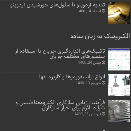
تغذیه آردوینو با سلول‌های خورشیدی آردوینو
اسفند 14, 1400
الکترونیک به زبان ساده
تکنیک‌های اندازه‌گیری جریان با استفاده از
سنسورهای مختلف جریان
بهمن 24, 1400
انواع ترانسفورمرها و کاربرد آنها
شهریور 10, 1400
فرآیند ارزیابی سازگاری الکترومغناطیسی و
شرایط لازم برای احراز سازگاری
فروردین 23, 1400