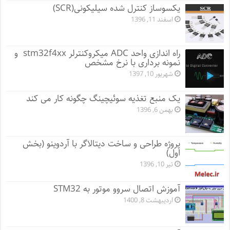
یکسوساز کنترل شده سیلیکونی(SCR)
اسفند 11, 1396
راه اندازی واحد ADC میکروکنترلر stm32f4xx و
نمونه برداری با نرخ مشخص
شهریور 10, 1397
یک منبع تغذیه سوئیچینگ چگونه کار می کند
بهمن 6, 1396
پروژه طراحی و ساخت دیتالاگر با آردوینو (بخش
اول)
تیر 10, 1396
آموزش اتصال سروو موتور به STM32
اردیبهشت 8, 1400