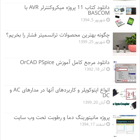
دانلود کتاب 11 پروژه میکروکنترلر AVR با
BASCOM
شهریور 5, 1394
چگونه بهترین محصولات ترانسمیتر فشار را بخریم؟
شهریور 25, 1399
دانلود مرجع کامل آموزش OrCAD PSpice
آذر 18, 1392
انواع اپتوکوپلر و کاربردهای آنها در مدارهای AC و
DC
آبان 20, 1399
پروژه مانيتورينگ دما و رطوبت تحت وب سایت
اسفند 17, 1394