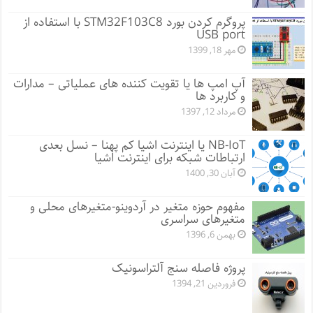
پروگرم کردن بورد STM32F103C8 با استفاده از
USB port
مهر 18, 1399
آپ امپ ها یا تقویت کننده های عملیاتی – مدارات
و کاربرد ها
مرداد 12, 1397
NB-IoT یا اینترنت اشیا کم پهنا – نسل بعدی
ارتباطات شبکه برای اینترنت اشیا
آبان 30, 1400
مفهوم حوزه متغیر در آردوینو-متغیرهای محلی و
متغیرهای سراسری
بهمن 6, 1396
پروژه فاصله سنج آلتراسونیک
فروردین 21, 1394