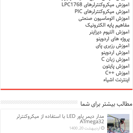
آموزش میکروکنترلرهای LPC1768
آموزش میکروکنترلرهای PIC
آموزش اتوماسیون صنعتی
مفاهیم پایه الکترونیک
آموزش آلتیوم دیزاینر
پروژه های آردوینو
آموزش رزبری پای
آموزش آردوینو
آموزش زبان C
آموزش پایتون
آموزش ++C
اینترنت اشیاء
مطالب بیشتر برای شما
مدار دیمر پاور LED با استفاده از میکروکنترلر
ATmega32
اردیبهشت 20, 1400