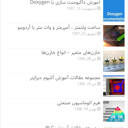
آموزش داکیومنت سازی با Doxygen
اردیبهشت 12, 1397
ساخت ولتمتر ، آمپرمتر و وات متر با آردوینو
شهریور 23, 1397
خازن‌های متغیر – انواع خازن‌ها
دی 28, 1396
مجموعه مقالات آموزش آلتیوم دیزاینر
دی 10, 1392
هرم اتوماسیون صنعتی
بهمن 18, 1398