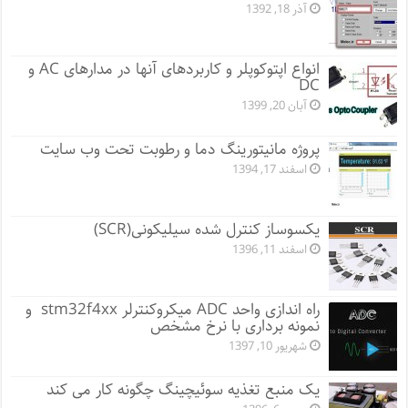
آذر 18, 1392
انواع اپتوکوپلر و کاربردهای آنها در مدارهای AC و
DC
آبان 20, 1399
پروژه مانيتورينگ دما و رطوبت تحت وب سایت
اسفند 17, 1394
یکسوساز کنترل شده سیلیکونی(SCR)
اسفند 11, 1396
راه اندازی واحد ADC میکروکنترلر stm32f4xx و
نمونه برداری با نرخ مشخص
شهریور 10, 1397
یک منبع تغذیه سوئیچینگ چگونه کار می کند