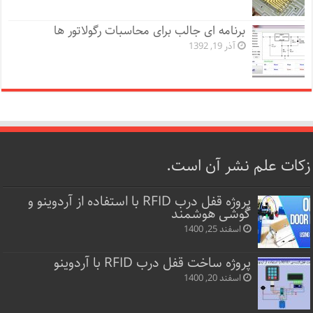
برنامه ای جالب برای محاسبات رگولاتور ها
آذر 19, 1392
زکات علم نشر آن است.
پروژه قفل‌ درب RFID با استفاده از آردوینو و
گوشی هوشمند
اسفند 25, 1400
پروژه ساخت قفل‌ درب RFID با آردوینو
اسفند 20, 1400