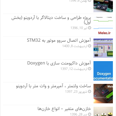
بهمن 6, 1396
پروژه طراحی و ساخت دیتالاگر با آردوینو (بخش
اول)
تیر 10, 1396
آموزش اتصال سروو موتور به STM32
اردیبهشت 8, 1400
آموزش داکیومنت سازی با Doxygen
اردیبهشت 12, 1397
ساخت ولتمتر ، آمپرمتر و وات متر با آردوینو
شهریور 23, 1397
خازن‌های متغیر – انواع خازن‌ها
دی 28, 1396