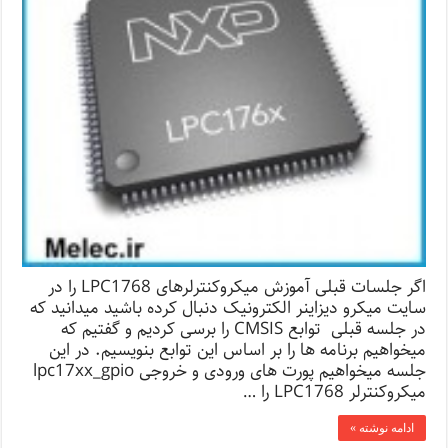
اگر جلسات قبلی آموزش میکروکنترلرهای LPC1768 را در
سایت میکرو دیزاینر الکترونیک دنبال کرده باشید میدانید که
در جلسه قبلی توابع CMSIS را برسی کردیم و گفتیم که
میخواهیم برنامه ها را بر اساس این توابع بنویسیم. در این
جلسه میخواهیم پورت های ورودی و خروجی lpc17xx_gpio
میکروکنترلر LPC1768 را …
ادامه نوشته »