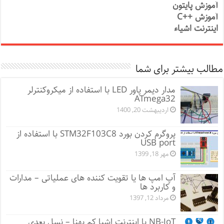
آموزش پایتون
آموزش ++C
اینترنت اشیاء
مطالب بیشتر برای شما
مدار دیمر پاور LED با استفاده از میکروکنترلر
ATmega32
اردیبهشت 20, 1400
پروگرم کردن بورد STM32F103C8 با استفاده از
USB port
مهر 18, 1399
آپ امپ ها یا تقویت کننده های عملیاتی – مدارات
و کاربرد ها
مرداد 12, 1397
NB-IoT یا اینترنت اشیا کم پهنا – نسل بعدی