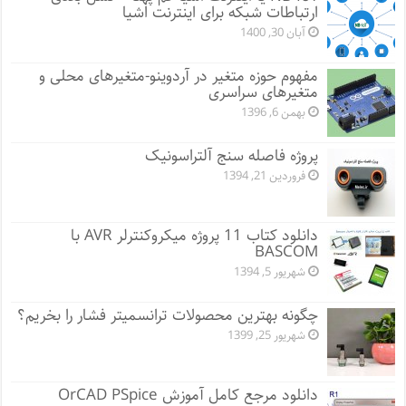
ارتباطات شبکه برای اینترنت اشیا
آبان 30, 1400
مفهوم حوزه متغیر در آردوینو-متغیرهای محلی و
متغیرهای سراسری
بهمن 6, 1396
پروژه فاصله سنج آلتراسونیک
فروردین 21, 1394
دانلود کتاب 11 پروژه میکروکنترلر AVR با
BASCOM
شهریور 5, 1394
چگونه بهترین محصولات ترانسمیتر فشار را بخریم؟
شهریور 25, 1399
دانلود مرجع کامل آموزش OrCAD PSpice