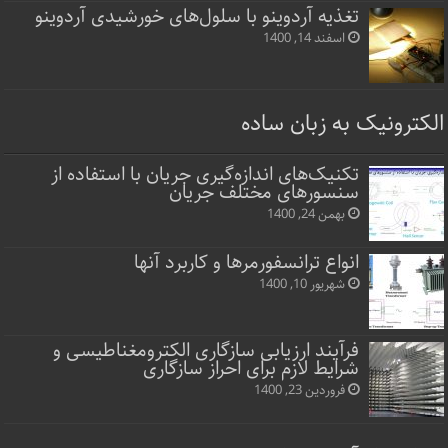
تغذیه آردوینو با سلول‌های خورشیدی آردوینو
اسفند 14, 1400
الکترونیک به زبان ساده
تکنیک‌های اندازه‌گیری جریان با استفاده از
سنسورهای مختلف جریان
بهمن 24, 1400
انواع ترانسفورمرها و کاربرد آنها
شهریور 10, 1400
فرآیند ارزیابی سازگاری الکترومغناطیسی و
شرایط لازم برای احراز سازگاری
فروردین 23, 1400