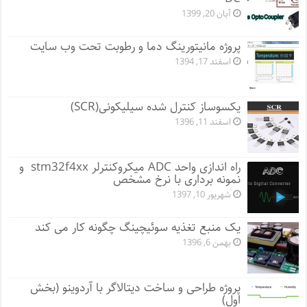
آبان 20, 1399
پروژه مانيتورينگ دما و رطوبت تحت وب سایت
اسفند 17, 1394
یکسوساز کنترل شده سیلیکونی(SCR)
اسفند 11, 1396
راه اندازی واحد ADC میکروکنترلر stm32f4xx و
نمونه برداری با نرخ مشخص
شهریور 10, 1397
یک منبع تغذیه سوئیچینگ چگونه کار می کند
بهمن 6, 1396
پروژه طراحی و ساخت دیتالاگر با آردوینو (بخش
اول)