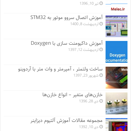
تیر 10, 1396
آموزش اتصال سروو موتور به STM32
اردیبهشت 8, 1400
آموزش داکیومنت سازی با Doxygen
اردیبهشت 12, 1397
ساخت ولتمتر ، آمپرمتر و وات متر با آردوینو
شهریور 23, 1397
خازن‌های متغیر – انواع خازن‌ها
دی 28, 1396
مجموعه مقالات آموزش آلتیوم دیزاینر
دی 10, 1392