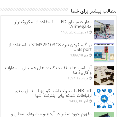
مطالب بیشتر برای شما
مدار دیمر پاور LED با استفاده از میکروکنترلر
ATmega32
اردیبهشت 20, 1400
پروگرم کردن بورد STM32F103C8 با استفاده از
USB port
مهر 18, 1399
آپ امپ ها یا تقویت کننده های عملیاتی – مدارات
و کاربرد ها
مرداد 12, 1397
NB-IoT یا اینترنت اشیا کم پهنا – نسل بعدی
ارتباطات شبکه برای اینترنت اشیا
آبان 30, 1400
مفهوم حوزه متغیر در آردوینو-متغیرهای محلی و