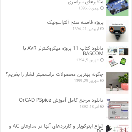
متغیرهای سراسری
بهمن 6, 1396
پروژه فاصله سنج آلتراسونیک
فروردین 21, 1394
دانلود کتاب 11 پروژه میکروکنترلر AVR با
BASCOM
شهریور 5, 1394
چگونه بهترین محصولات ترانسمیتر فشار را بخریم؟
شهریور 25, 1399
دانلود مرجع کامل آموزش OrCAD PSpice
آذر 18, 1392
انواع اپتوکوپلر و کاربردهای آنها در مدارهای AC و
DC