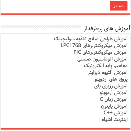
آموزش های پرطرفدار
آموزش طراحی منابع تغذیه سوئیچینگ
آموزش میکروکنترلرهای LPC1768
آموزش میکروکنترلرهای PIC
آموزش اتوماسیون صنعتی
مفاهیم پایه الکترونیک
آموزش آلتیوم دیزاینر
پروژه های آردوینو
آموزش رزبری پای
آموزش آردوینو
آموزش زبان C
آموزش پایتون
آموزش ++C
اینترنت اشیاء