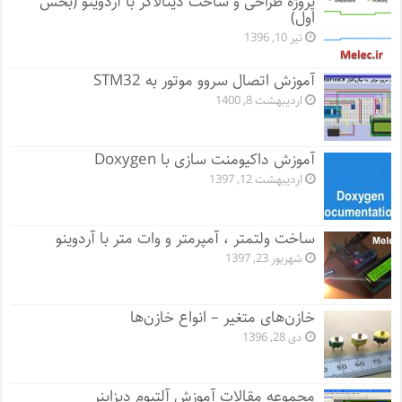
پروژه طراحی و ساخت دیتالاگر با آردوینو (بخش
اول)
تیر 10, 1396
آموزش اتصال سروو موتور به STM32
اردیبهشت 8, 1400
آموزش داکیومنت سازی با Doxygen
اردیبهشت 12, 1397
ساخت ولتمتر ، آمپرمتر و وات متر با آردوینو
شهریور 23, 1397
خازن‌های متغیر – انواع خازن‌ها
دی 28, 1396
مجموعه مقالات آموزش آلتیوم دیزاینر