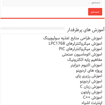
آموزش های پرطرفدار
آموزش طراحی منابع تغذیه سوئیچینگ
آموزش میکروکنترلرهای LPC1768
آموزش میکروکنترلرهای PIC
آموزش اتوماسیون صنعتی
مفاهیم پایه الکترونیک
آموزش آلتیوم دیزاینر
پروژه های آردوینو
آموزش رزبری پای
آموزش آردوینو
آموزش زبان C
آموزش پایتون
آموزش ++C
اینترنت اشیاء