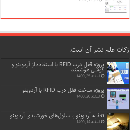
آذر 19, 1392
زکات علم نشر آن است.
پروژه قفل‌ درب RFID با استفاده از آردوینو و
گوشی هوشمند
اسفند 25, 1400
پروژه ساخت قفل‌ درب RFID با آردوینو
اسفند 20, 1400
تغذیه آردوینو با سلول‌های خورشیدی آردوینو
اسفند 14, 1400