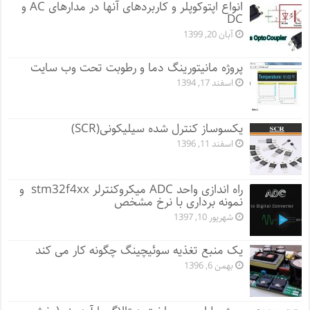
انواع اپتوکوپلر و کاربردهای آنها در مدارهای AC و
DC
آبان 20, 1399
پروژه مانيتورينگ دما و رطوبت تحت وب سایت
اسفند 17, 1394
یکسوساز کنترل شده سیلیکونی(SCR)
اسفند 11, 1396
راه اندازی واحد ADC میکروکنترلر stm32f4xx و
نمونه برداری با نرخ مشخص
شهریور 10, 1397
یک منبع تغذیه سوئیچینگ چگونه کار می کند
بهمن 6, 1396