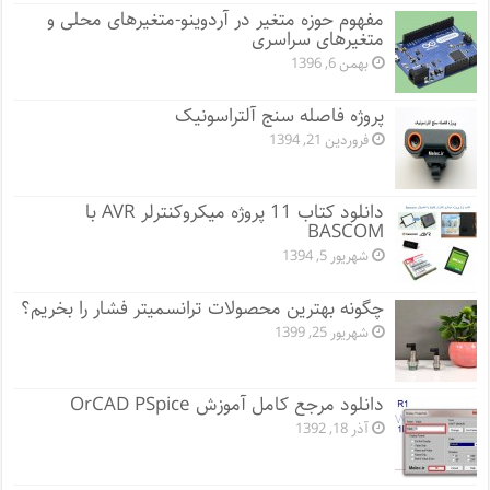
مفهوم حوزه متغیر در آردوینو-متغیرهای محلی و
متغیرهای سراسری
بهمن 6, 1396
پروژه فاصله سنج آلتراسونیک
فروردین 21, 1394
دانلود کتاب 11 پروژه میکروکنترلر AVR با
BASCOM
شهریور 5, 1394
چگونه بهترین محصولات ترانسمیتر فشار را بخریم؟
شهریور 25, 1399
دانلود مرجع کامل آموزش OrCAD PSpice
آذر 18, 1392