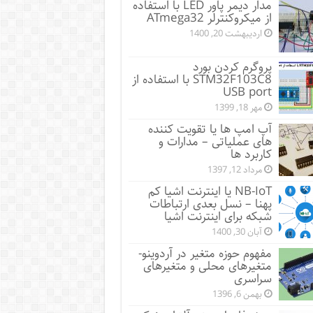
مدار دیمر پاور LED با استفاده
از میکروکنترلر ATmega32
اردیبهشت 20, 1400
پروگرم کردن بورد
STM32F103C8 با استفاده از
USB port
مهر 18, 1399
آپ امپ ها یا تقویت کننده
های عملیاتی – مدارات و
کاربرد ها
مرداد 12, 1397
NB-IoT یا اینترنت اشیا کم
پهنا – نسل بعدی ارتباطات
شبکه برای اینترنت اشیا
آبان 30, 1400
مفهوم حوزه متغیر در آردوینو-
متغیرهای محلی و متغیرهای
سراسری
بهمن 6, 1396