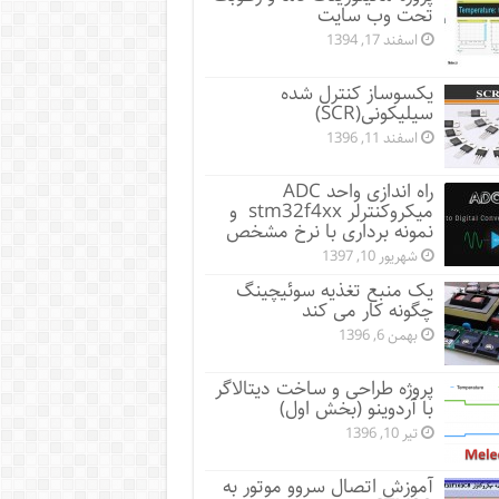
تحت وب سایت
اسفند 17, 1394
یکسوساز کنترل شده
سیلیکونی(SCR)
اسفند 11, 1396
راه اندازی واحد ADC
میکروکنترلر stm32f4xx و
نمونه برداری با نرخ مشخص
شهریور 10, 1397
یک منبع تغذیه سوئیچینگ
چگونه کار می کند
بهمن 6, 1396
پروژه طراحی و ساخت دیتالاگر
با آردوینو (بخش اول)
تیر 10, 1396
آموزش اتصال سروو موتور به