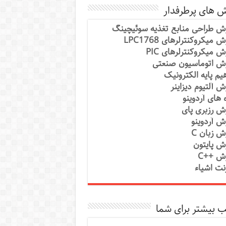
ش های پرطرفدار
ش طراحی منابع تغذیه سوئیچینگ
 میکروکنترلرهای LPC1768
ش میکروکنترلرهای PIC
ش اتوماسیون صنعتی
یم پایه الکترونیک
ش آلتیوم دیزاینر
ه های آردوینو
ش رزبری پای
ش آردوینو
ش زبان C
ش پایتون
ش ++C
رنت اشیاء
 بیشتر برای شما