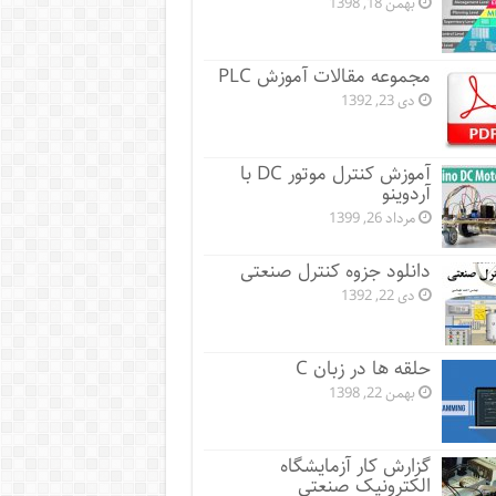
بهمن 18, 1398
مجموعه مقالات آموزش PLC
دی 23, 1392
آموزش کنترل موتور DC با
آردوینو
مرداد 26, 1399
دانلود جزوه کنترل صنعتی
دی 22, 1392
حلقه ها در زبان C
بهمن 22, 1398
گزارش کار آزمایشگاه
الکترونیک صنعتی