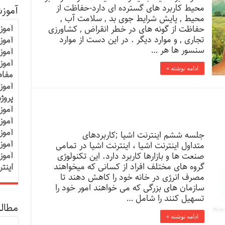
محیط کاربرد های گسترده ای دارد-حفاظت از
آموز
محیط , پایش شرایط جوی بد , سلامت آب ,
آموز
حفاظت از گونه های در خطر انقراض , کشاورزی
تجاری , و موارد دیگر . در این دست از موارد
آموزش
سنسور ها هر …
آموز
آموز
ادامه نوشته »
مفاه
آموز
پروژ
آموز
آموز
آموز
جلسه ششم اینترنت اشیا ;کاربردهای
آموز
متداول اینترنت اشیا ، اینترنت اشیا در تمامی
آموز
صنعت ها و بازارها کاربرد دارد. این تکنولوژی
گروه های مختلف افراد از کسانی که میخواهند
اینت
مصرف انرژی در خانه خود را کاهش دهند تا
سازمان های بزرگی که می خواهند امور خود را
تسهیل کنند را شامل …
مطالب
ادامه نوشته »