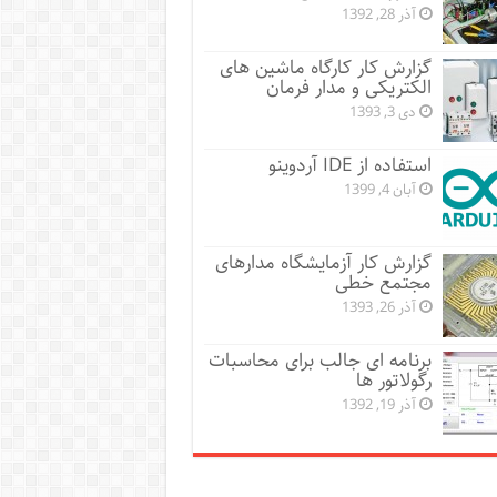
آذر 28, 1392
گزارش کار کارگاه ماشین های
الکتریکی و مدار فرمان
دی 3, 1393
استفاده از IDE آردوینو
آبان 4, 1399
گزارش کار آزمایشگاه مدارهای
مجتمع خطی
آذر 26, 1393
برنامه ای جالب برای محاسبات
رگولاتور ها
آذر 19, 1392