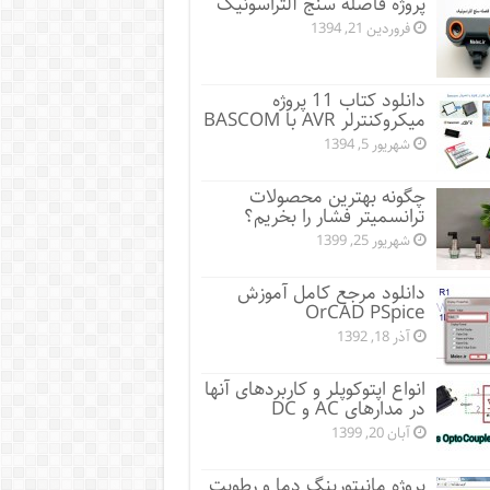
پروژه فاصله سنج آلتراسونیک
فروردین 21, 1394
دانلود کتاب 11 پروژه
میکروکنترلر AVR با BASCOM
شهریور 5, 1394
چگونه بهترین محصولات
ترانسمیتر فشار را بخریم؟
شهریور 25, 1399
دانلود مرجع کامل آموزش
OrCAD PSpice
آذر 18, 1392
انواع اپتوکوپلر و کاربردهای آنها
در مدارهای AC و DC
آبان 20, 1399
پروژه مانيتورينگ دما و رطوبت