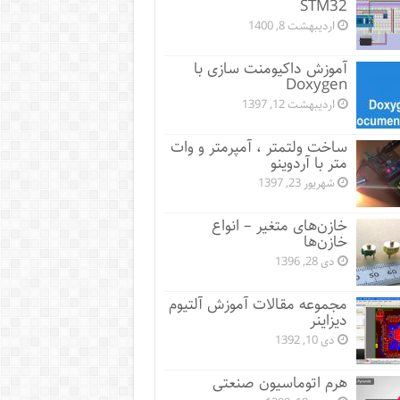
STM32
اردیبهشت 8, 1400
آموزش داکیومنت سازی با
Doxygen
اردیبهشت 12, 1397
ساخت ولتمتر ، آمپرمتر و وات
متر با آردوینو
شهریور 23, 1397
خازن‌های متغیر – انواع
خازن‌ها
دی 28, 1396
مجموعه مقالات آموزش آلتیوم
دیزاینر
دی 10, 1392
هرم اتوماسیون صنعتی