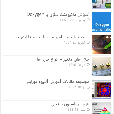
آموزش داکیومنت سازی با Doxygen
اردیبهشت 12, 1397
ساخت ولتمتر ، آمپرمتر و وات متر با آردوینو
شهریور 23, 1397
خازن‌های متغیر – انواع خازن‌ها
دی 28, 1396
مجموعه مقالات آموزش آلتیوم دیزاینر
دی 10, 1392
هرم اتوماسیون صنعتی
بهمن 18, 1398