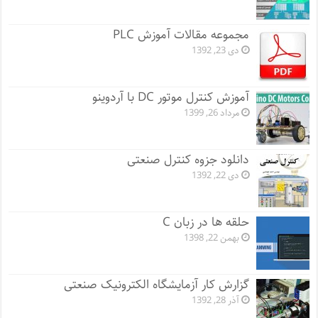
مجموعه مقالات آموزش PLC
دی 23, 1392
آموزش کنترل موتور DC با آردوینو
مرداد 26, 1399
دانلود جزوه کنترل صنعتی
دی 22, 1392
حلقه ها در زبان C
بهمن 22, 1398
گزارش کار آزمایشگاه الکترونیک صنعتی
آذر 28, 1392