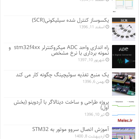
یکسوساز کنترل شده سیلیکونی(SCR)
اسفند 11, 1396
راه اندازی واحد ADC میکروکنترلر stm32f4xx و
نمونه برداری با نرخ مشخص
شهریور 10, 1397
یک منبع تغذیه سوئیچینگ چگونه کار می کند
بهمن 6, 1396
پروژه طراحی و ساخت دیتالاگر با آردوینو (بخش
اول)
تیر 10, 1396
آموزش اتصال سروو موتور به STM32
اردیبهشت 8, 1400