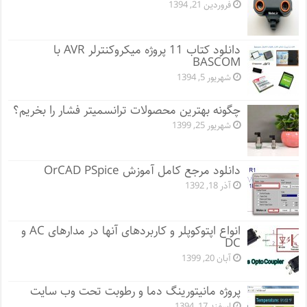
فروردین 21, 1394
دانلود کتاب 11 پروژه میکروکنترلر AVR با
BASCOM
شهریور 5, 1394
چگونه بهترین محصولات ترانسمیتر فشار را بخریم؟
شهریور 25, 1399
دانلود مرجع کامل آموزش OrCAD PSpice
آذر 18, 1392
انواع اپتوکوپلر و کاربردهای آنها در مدارهای AC و
DC
آبان 20, 1399
پروژه مانيتورينگ دما و رطوبت تحت وب سایت
اسفند 17, 1394