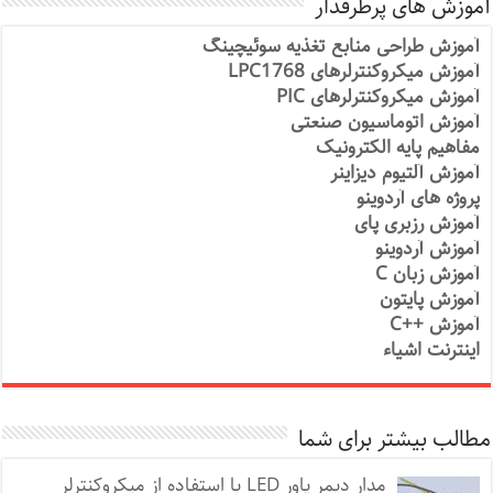
آموزش های پرطرفدار
آموزش طراحی منابع تغذیه سوئیچینگ
آموزش میکروکنترلرهای LPC1768
آموزش میکروکنترلرهای PIC
آموزش اتوماسیون صنعتی
مفاهیم پایه الکترونیک
آموزش آلتیوم دیزاینر
پروژه های آردوینو
آموزش رزبری پای
آموزش آردوینو
آموزش زبان C
آموزش پایتون
آموزش ++C
اینترنت اشیاء
مطالب بیشتر برای شما
مدار دیمر پاور LED با استفاده از میکروکنترلر