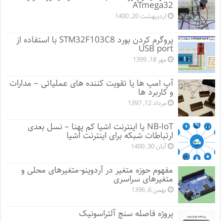
ATmega32
اردیبهشت 20, 1400
پروگرم کردن بورد STM32F103C8 با استفاده از
USB port
مهر 18, 1399
آپ امپ ها یا تقویت کننده های عملیاتی – مدارات
و کاربرد ها
مرداد 12, 1397
NB-IoT یا اینترنت اشیا کم پهنا – نسل بعدی
ارتباطات شبکه برای اینترنت اشیا
آبان 30, 1400
مفهوم حوزه متغیر در آردوینو-متغیرهای محلی و
متغیرهای سراسری
بهمن 6, 1396
پروژه فاصله سنج آلتراسونیک