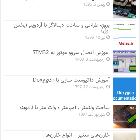
بهمن 6, 1396
پروژه طراحی و ساخت دیتالاگر با آردوینو (بخش
اول)
تیر 10, 1396
آموزش اتصال سروو موتور به STM32
اردیبهشت 8, 1400
آموزش داکیومنت سازی با Doxygen
اردیبهشت 12, 1397
ساخت ولتمتر ، آمپرمتر و وات متر با آردوینو
شهریور 23, 1397
خازن‌های متغیر – انواع خازن‌ها