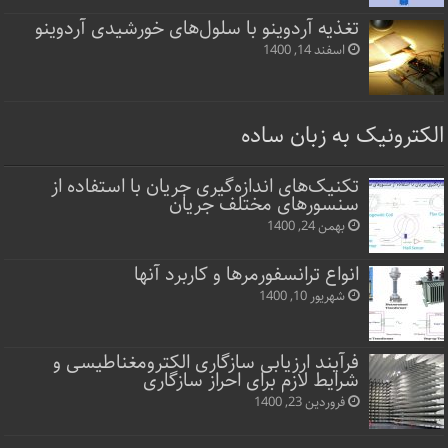
تغذیه آردوینو با سلول‌های خورشیدی آردوینو
اسفند 14, 1400
الکترونیک به زبان ساده
تکنیک‌های اندازه‌گیری جریان با استفاده از
سنسورهای مختلف جریان
بهمن 24, 1400
انواع ترانسفورمرها و کاربرد آنها
شهریور 10, 1400
فرآیند ارزیابی سازگاری الکترومغناطیسی و
شرایط لازم برای احراز سازگاری
فروردین 23, 1400