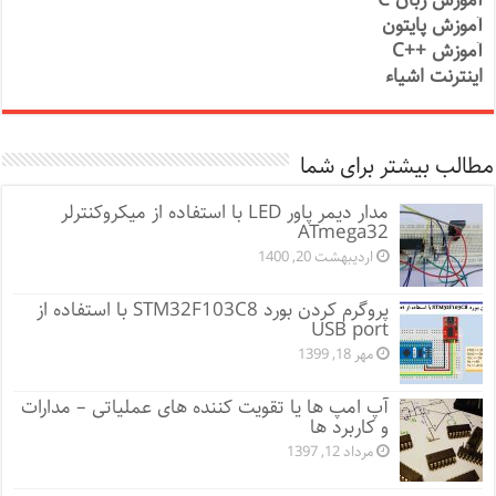
آموزش زبان C
آموزش پایتون
آموزش ++C
اینترنت اشیاء
مطالب بیشتر برای شما
مدار دیمر پاور LED با استفاده از میکروکنترلر
ATmega32
اردیبهشت 20, 1400
پروگرم کردن بورد STM32F103C8 با استفاده از
USB port
مهر 18, 1399
آپ امپ ها یا تقویت کننده های عملیاتی – مدارات
و کاربرد ها
مرداد 12, 1397