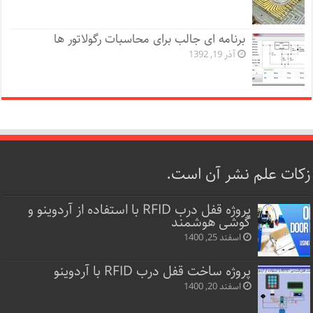
برنامه ای جالب برای محاسبات رگولاتور ها
آذر 19, 1392
زکات علم نشر آن است.
پروژه قفل‌ درب RFID با استفاده از آردوینو و
گوشی هوشمند
اسفند 25, 1400
پروژه ساخت قفل‌ درب RFID با آردوینو
اسفند 20, 1400