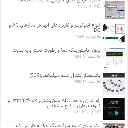
دانلود مرجع کامل آموزش OrCAD PSpice
آذر 18, 1392
انواع اپتوکوپلر و کاربردهای آنها در مدارهای AC و
DC
آبان 20, 1399
پروژه مانيتورينگ دما و رطوبت تحت وب سایت
اسفند 17, 1394
یکسوساز کنترل شده سیلیکونی(SCR)
اسفند 11, 1396
راه اندازی واحد ADC میکروکنترلر stm32f4xx و
نمونه برداری با نرخ مشخص
شهریور 10, 1397
یک منبع تغذیه سوئیچینگ چگونه کار می کند