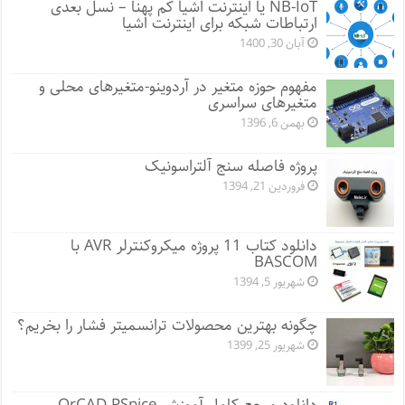
NB-IoT یا اینترنت اشیا کم پهنا – نسل بعدی
ارتباطات شبکه برای اینترنت اشیا
آبان 30, 1400
مفهوم حوزه متغیر در آردوینو-متغیرهای محلی و
متغیرهای سراسری
بهمن 6, 1396
پروژه فاصله سنج آلتراسونیک
فروردین 21, 1394
دانلود کتاب 11 پروژه میکروکنترلر AVR با
BASCOM
شهریور 5, 1394
چگونه بهترین محصولات ترانسمیتر فشار را بخریم؟
شهریور 25, 1399