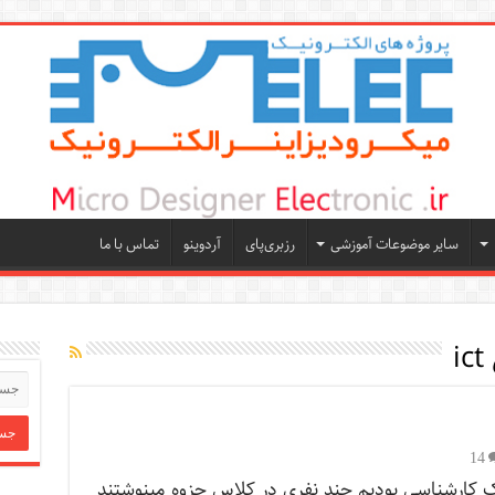
سایر موضوعات آموزشی
رزبری‌پای
آردوینو
تماس با ما
i
14
ک کارشناسی بودیم چند نفری در کلاس جزوه مینوشتند