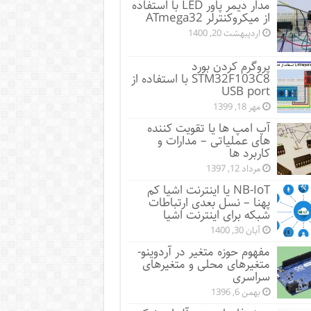
مدار دیمر پاور LED با استفاده
از میکروکنترلر ATmega32
اردیبهشت 20, 1400
پروگرم کردن بورد
STM32F103C8 با استفاده از
USB port
مهر 18, 1399
آپ امپ ها یا تقویت کننده
های عملیاتی – مدارات و
کاربرد ها
مرداد 12, 1397
NB-IoT یا اینترنت اشیا کم
پهنا – نسل بعدی ارتباطات
شبکه برای اینترنت اشیا
آبان 30, 1400
مفهوم حوزه متغیر در آردوینو-
متغیرهای محلی و متغیرهای
سراسری
بهمن 6, 1396