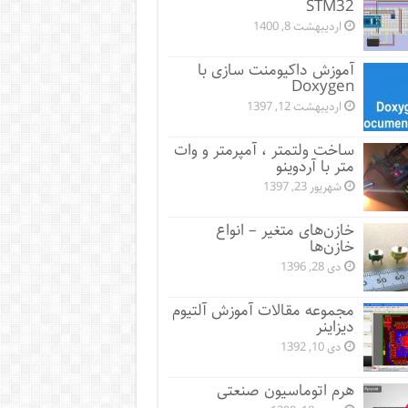
STM32
اردیبهشت 8, 1400
آموزش داکیومنت سازی با
Doxygen
اردیبهشت 12, 1397
ساخت ولتمتر ، آمپرمتر و وات
متر با آردوینو
شهریور 23, 1397
خازن‌های متغیر – انواع
خازن‌ها
دی 28, 1396
مجموعه مقالات آموزش آلتیوم
دیزاینر
دی 10, 1392
هرم اتوماسیون صنعتی