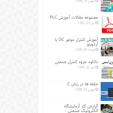
بهمن 18, 1398
مجموعه مقالات آموزش PLC
دی 23, 1392
آموزش کنترل موتور DC با
آردوینو
مرداد 26, 1399
دانلود جزوه کنترل صنعتی
دی 22, 1392
حلقه ها در زبان C
بهمن 22, 1398
گزارش کار آزمایشگاه
الکترونیک صنعتی