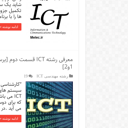
شاید یک سو
تکمیل جزوه
ها را با برنامه اندرویدی anner
ادامه نوشته »
معرفی رشته ICT قسم
1و2]
رشته مهندسی ICT
19
“کارشناسی ن
سیستم های 
ICT می 
که برای دوس
می آید .در ا
ادامه نوشته »