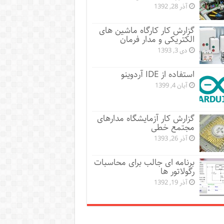
آذر 28, 1392
گزارش کار کارگاه ماشین های
الکتریکی و مدار فرمان
دی 3, 1393
استفاده از IDE آردوینو
آبان 4, 1399
گزارش کار آزمایشگاه مدارهای
مجتمع خطی
آذر 26, 1393
برنامه ای جالب برای محاسبات
رگولاتور ها
آذر 19, 1392