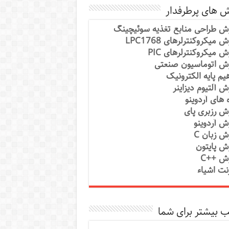
ش های پرطرفدار
ش طراحی منابع تغذیه سوئیچینگ
 میکروکنترلرهای LPC1768
ش میکروکنترلرهای PIC
ش اتوماسیون صنعتی
یم پایه الکترونیک
ش آلتیوم دیزاینر
ه های آردوینو
ش رزبری پای
ش آردوینو
ش زبان C
ش پایتون
ش ++C
رنت اشیاء
 بیشتر برای شما