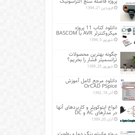
پروژه فاصله سنج آلتراسونیک
فروردین 21, 1394
دانلود کتاب 11 پروژه
میکروکنترلر AVR با BASCOM
شهریور 5, 1394
چگونه بهترین محصولات
ترانسمیتر فشار را بخریم؟
شهریور 25, 1399
دانلود مرجع کامل آموزش
OrCAD PSpice
آذر 18, 1392
انواع اپتوکوپلر و کاربردهای آنها
در مدارهای AC و DC
آبان 20, 1399
پروژه مانيتورينگ دما و رطوبت