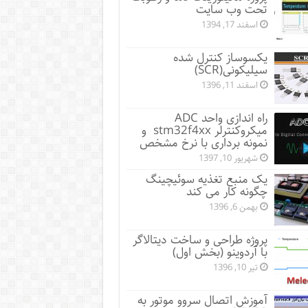
تحت وب سایت
اسفند 17, 1394
یکسوساز کنترل شده
سیلیکونی(SCR)
اسفند 11, 1396
راه اندازی واحد ADC
میکروکنترلر stm32f4xx و
نمونه برداری با نرخ مشخص
شهریور 10, 1397
یک منبع تغذیه سوئیچینگ
چگونه کار می کند
بهمن 6, 1396
پروژه طراحی و ساخت دیتالاگر
با آردوینو (بخش اول)
تیر 10, 1396
آموزش اتصال سروو موتور به