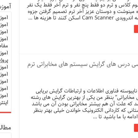
م کلاس و ترم دو فقط پنج نفر و ترم آخر فقط یک نفر
آموز
 مینوشت و دوستان عزیز آخر ترم تصمیم گرفتن جزوه
آموز
Cam Sc اسکن کنند تا هزینه ها …
آموزش
آموز
آموز
مفاه
آموز
پروژ
ت دوم [برسی درس های گرایش سیستم های مخابراتی ترم
آموز
آموز
آموز
آموز
اپیوسته فناوری اطلاعات و ارتباطات گرایش برپایی
آموز
مخابراتی” بنظر من یکی از بهترین گرایش های رشته
اینت
باشد که علت آن هم بیشتر مخابراتی بودن آن می باشد
تانی که کاردانی الکترونیک خواندن خیلی بهتر بنظر
دامه با ما باشید تا …
مطالب