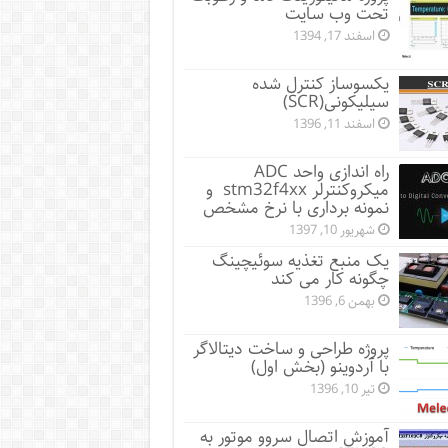
تحت وب سایت
اسفند 17, 1394
یکسوساز کنترل شده
سیلیکونی(SCR)
اسفند 11, 1396
راه اندازی واحد ADC
میکروکنترلر stm32f4xx و
نمونه برداری با نرخ مشخص
شهریور 10, 1397
یک منبع تغذیه سوئیچینگ
چگونه کار می کند
بهمن 6, 1396
پروژه طراحی و ساخت دیتالاگر
با آردوینو (بخش اول)
تیر 10, 1396
آموزش اتصال سروو موتور به