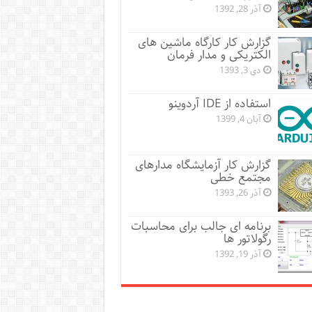
آذر 28, 1392
گزارش کار کارگاه ماشین های
الکتریکی و مدار فرمان
دی 3, 1393
استفاده از IDE آردوینو
آبان 4, 1399
گزارش کار آزمایشگاه مدارهای
مجتمع خطی
آذر 26, 1393
برنامه ای جالب برای محاسبات
رگولاتور ها
آذر 19, 1392