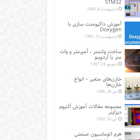
STM32
اردیبهشت 8, 1400
آموزش داکیومنت سازی با
Doxygen
اردیبهشت 12, 1397
ساخت ولتمتر ، آمپرمتر و وات
متر با آردوینو
شهریور 23, 1397
خازن‌های متغیر – انواع
خازن‌ها
دی 28, 1396
مجموعه مقالات آموزش آلتیوم
دیزاینر
دی 10, 1392
هرم اتوماسیون صنعتی