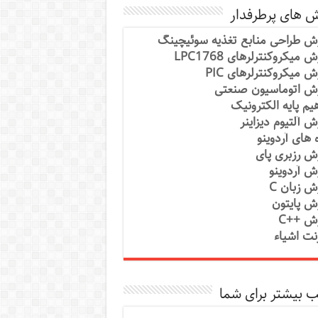
ش های پرطرفدار
ش طراحی منابع تغذیه سوئیچینگ
 میکروکنترلرهای LPC1768
ش میکروکنترلرهای PIC
ش اتوماسیون صنعتی
یم پایه الکترونیک
ش آلتیوم دیزاینر
ه های آردوینو
ش رزبری پای
ش آردوینو
ش زبان C
ش پایتون
ش ++C
رنت اشیاء
 بیشتر برای شما