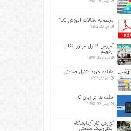
بهمن 18, 1398
مجموعه مقالات آموزش PLC
دی 23, 1392
آموزش کنترل موتور DC با
آردوینو
مرداد 26, 1399
دانلود جزوه کنترل صنعتی
دی 22, 1392
حلقه ها در زبان C
بهمن 22, 1398
گزارش کار آزمایشگاه
الکترونیک صنعتی