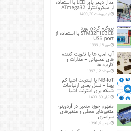
مدار دیمر پاور LED با استفاده
از میکروکنترلر ATmega32
اردیبهشت 20, 1400
پروگرم کردن بورد
STM32F103C8 با استفاده از
USB port
مهر 18, 1399
آپ امپ ها یا تقویت کننده
های عملیاتی – مدارات و
کاربرد ها
مرداد 12, 1397
NB-IoT یا اینترنت اشیا کم
پهنا – نسل بعدی ارتباطات
شبکه برای اینترنت اشیا
آبان 30, 1400
مفهوم حوزه متغیر در آردوینو-
متغیرهای محلی و متغیرهای
سراسری
بهمن 6, 1396