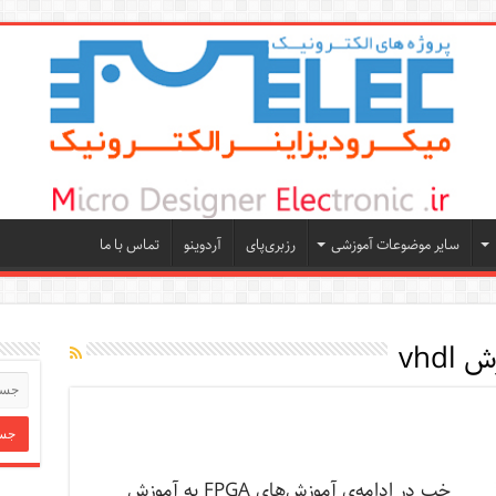
سایر موضوعات آموزشی
رزبری‌پای
آردوینو
تماس با ما
vhdl
خب در ادامه‌ی آموزش‌های FPGA به آموزش