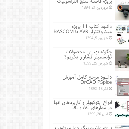
پروژه فاصله سنج آلتراسونیک
فروردین 21, 1394
دانلود کتاب 11 پروژه
میکروکنترلر AVR با BASCOM
شهریور 5, 1394
چگونه بهترین محصولات
ترانسمیتر فشار را بخریم؟
شهریور 25, 1399
دانلود مرجع کامل آموزش
OrCAD PSpice
آذر 18, 1392
انواع اپتوکوپلر و کاربردهای آنها
در مدارهای AC و DC
آبان 20, 1399
پروژه مانيتورينگ دما و رطوبت