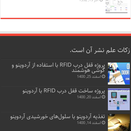
آذر 19, 1392
زکات علم نشر آن است.
پروژه قفل‌ درب RFID با استفاده از آردوینو و
گوشی هوشمند
اسفند 25, 1400
پروژه ساخت قفل‌ درب RFID با آردوینو
اسفند 20, 1400
تغذیه آردوینو با سلول‌های خورشیدی آردوینو
اسفند 14, 1400