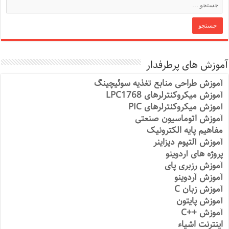
آموزش های پرطرفدار
آموزش طراحی منابع تغذیه سوئیچینگ
آموزش میکروکنترلرهای LPC1768
آموزش میکروکنترلرهای PIC
آموزش اتوماسیون صنعتی
مفاهیم پایه الکترونیک
آموزش آلتیوم دیزاینر
پروژه های آردوینو
آموزش رزبری پای
آموزش آردوینو
آموزش زبان C
آموزش پایتون
آموزش ++C
اینترنت اشیاء