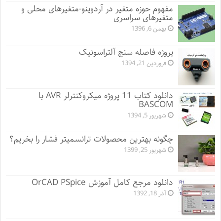
مفهوم حوزه متغیر در آردوینو-متغیرهای محلی و
متغیرهای سراسری
بهمن 6, 1396
پروژه فاصله سنج آلتراسونیک
فروردین 21, 1394
دانلود کتاب 11 پروژه میکروکنترلر AVR با
BASCOM
شهریور 5, 1394
چگونه بهترین محصولات ترانسمیتر فشار را بخریم؟
شهریور 25, 1399
دانلود مرجع کامل آموزش OrCAD PSpice
آذر 18, 1392