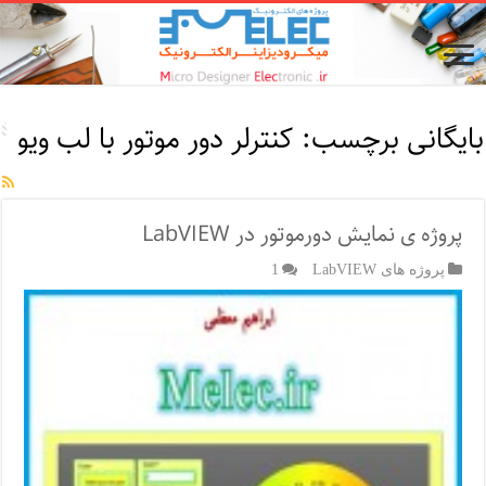
بایگانی برچسب:
کنترلر دور موتور با لب ویو
پروژه ی نمایش دورموتور در LabVIEW
پروژه های LabVIEW
1