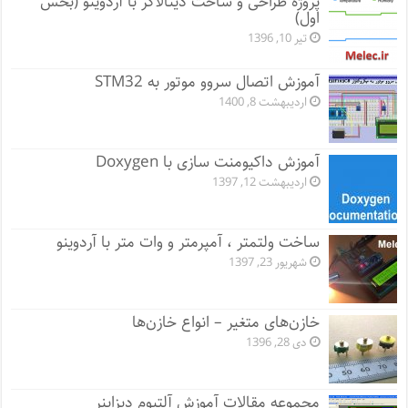
پروژه طراحی و ساخت دیتالاگر با آردوینو (بخش
اول)
تیر 10, 1396
آموزش اتصال سروو موتور به STM32
اردیبهشت 8, 1400
آموزش داکیومنت سازی با Doxygen
اردیبهشت 12, 1397
ساخت ولتمتر ، آمپرمتر و وات متر با آردوینو
شهریور 23, 1397
خازن‌های متغیر – انواع خازن‌ها
دی 28, 1396
مجموعه مقالات آموزش آلتیوم دیزاینر