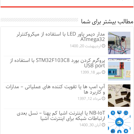
مطالب بیشتر برای شما
مدار دیمر پاور LED با استفاده از میکروکنترلر
ATmega32
اردیبهشت 20, 1400
پروگرم کردن بورد STM32F103C8 با استفاده از
USB port
مهر 18, 1399
آپ امپ ها یا تقویت کننده های عملیاتی – مدارات
و کاربرد ها
مرداد 12, 1397
NB-IoT یا اینترنت اشیا کم پهنا – نسل بعدی
ارتباطات شبکه برای اینترنت اشیا
آبان 30, 1400