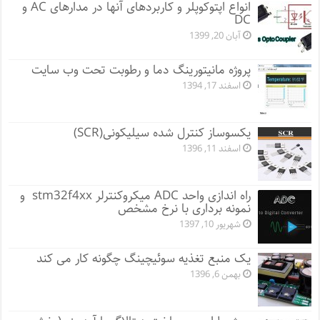
انواع اپتوکوپلر و کاربردهای آنها در مدارهای AC و
DC
آبان 20, 1399
پروژه مانيتورينگ دما و رطوبت تحت وب سایت
اسفند 17, 1394
یکسوساز کنترل شده سیلیکونی(SCR)
اسفند 11, 1396
راه اندازی واحد ADC میکروکنترلر stm32f4xx و
نمونه برداری با نرخ مشخص
شهریور 10, 1397
یک منبع تغذیه سوئیچینگ چگونه کار می کند
بهمن 6, 1396