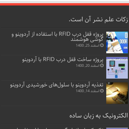
زکات علم نشر آن است.
پروژه قفل‌ درب RFID با استفاده از آردوینو و
گوشی هوشمند
اسفند 25, 1400
پروژه ساخت قفل‌ درب RFID با آردوینو
اسفند 20, 1400
تغذیه آردوینو با سلول‌های خورشیدی آردوینو
اسفند 14, 1400
الکترونیک به زبان ساده