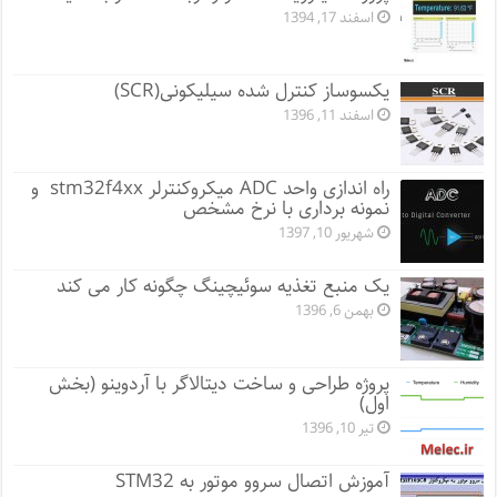
اسفند 17, 1394
یکسوساز کنترل شده سیلیکونی(SCR)
اسفند 11, 1396
راه اندازی واحد ADC میکروکنترلر stm32f4xx و
نمونه برداری با نرخ مشخص
شهریور 10, 1397
یک منبع تغذیه سوئیچینگ چگونه کار می کند
بهمن 6, 1396
پروژه طراحی و ساخت دیتالاگر با آردوینو (بخش
اول)
تیر 10, 1396
آموزش اتصال سروو موتور به STM32