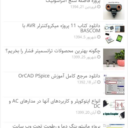
پروژه فاصله سنج آلتراسونیک
فروردین 21, 1394
دانلود کتاب 11 پروژه میکروکنترلر AVR با
BASCOM
شهریور 5, 1394
چگونه بهترین محصولات ترانسمیتر فشار را بخریم؟
شهریور 25, 1399
دانلود مرجع کامل آموزش OrCAD PSpice
آذر 18, 1392
انواع اپتوکوپلر و کاربردهای آنها در مدارهای AC و
DC
آبان 20, 1399
پروژه مانيتورينگ دما و رطوبت تحت وب سایت