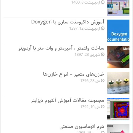
اردیبهشت 8, 1400
آموزش داکیومنت سازی با Doxygen
اردیبهشت 12, 1397
ساخت ولتمتر ، آمپرمتر و وات متر با آردوینو
شهریور 23, 1397
خازن‌های متغیر – انواع خازن‌ها
دی 28, 1396
مجموعه مقالات آموزش آلتیوم دیزاینر
دی 10, 1392
هرم اتوماسیون صنعتی