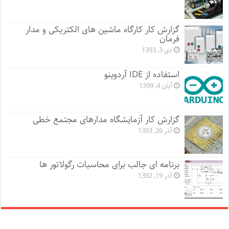
گزارش کار کارگاه ماشین های الکتریکی و مدار
فرمان
دی 3, 1393
استفاده از IDE آردوینو
آبان 4, 1399
گزارش کار آزمایشگاه مدارهای مجتمع خطی
آذر 26, 1393
برنامه ای جالب برای محاسبات رگولاتور ها
آذر 19, 1392