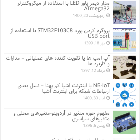
مدار دیمر پاور LED با استفاده از میکروکنترلر
ATmega32
اردیبهشت 20, 1400
پروگرم کردن بورد STM32F103C8 با استفاده از
USB port
مهر 18, 1399
آپ امپ ها یا تقویت کننده های عملیاتی – مدارات
و کاربرد ها
مرداد 12, 1397
NB-IoT یا اینترنت اشیا کم پهنا – نسل بعدی
ارتباطات شبکه برای اینترنت اشیا
آبان 30, 1400
مفهوم حوزه متغیر در آردوینو-متغیرهای محلی و
متغیرهای سراسری
بهمن 6, 1396