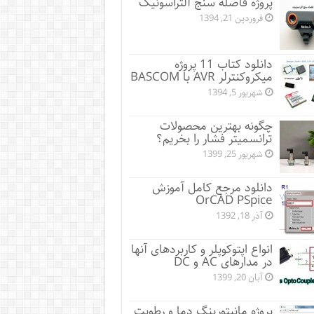
پروژه فاصله سنج آلتراسونیک
فروردین 21, 1394
دانلود کتاب 11 پروژه
میکروکنترلر AVR با BASCOM
شهریور 5, 1394
چگونه بهترین محصولات
ترانسمیتر فشار را بخریم؟
شهریور 25, 1399
دانلود مرجع کامل آموزش
OrCAD PSpice
آذر 18, 1392
انواع اپتوکوپلر و کاربردهای آنها
در مدارهای AC و DC
آبان 20, 1399
پروژه مانيتورينگ دما و رطوبت