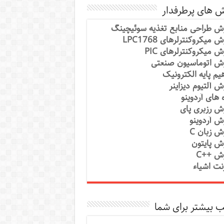
ش های پرطرفدار
ش طراحی منابع تغذیه سوئیچینگ
 میکروکنترلرهای LPC1768
ش میکروکنترلرهای PIC
ش اتوماسیون صنعتی
یم پایه الکترونیک
ش آلتیوم دیزاینر
ه های آردوینو
ش رزبری پای
ش آردوینو
ش زبان C
ش پایتون
ش ++C
رنت اشیاء
 بیشتر برای شما