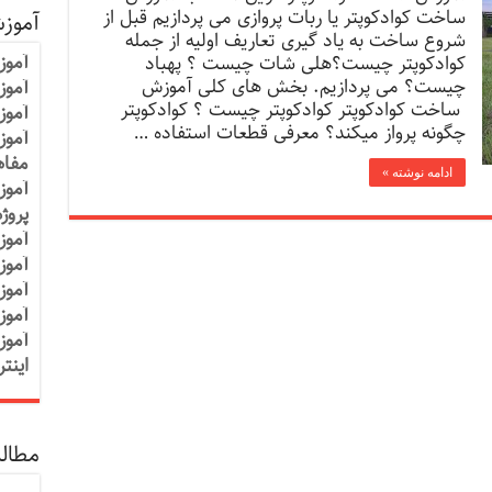
ساخت کوادکوپتر یا ربات پروازی می پردازیم قبل از
آموز
شروع ساخت به یاد گیری تعاریف اولیه از جمله
آموز
کوادکوپتر چیست؟هلی شات چیست ؟ پهباد
چیست؟ می پردازیم. بخش های کلی آموزش
آموزش
ساخت کوادکوپتر کوادکوپتر چیست ؟ کوادکوپتر
آموز
چگونه پرواز میکند؟ معرفی قطعات استفاده …
آموز
مفاه
ادامه نوشته »
آموز
پروژ
آموز
آموز
آموز
آموز
آموز
اینت
مطالب