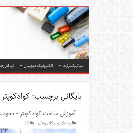
میکروکنترلرها
الکترونیک دیجیتال
نرم افزارها
بایگانی برچسب:
کوادکوپتر 
آموزش ساخت کوادکوپتر – نحوه عم
رباتیک و مکاترونیک
26