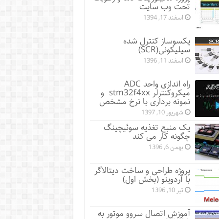
تحت وب سایت
اسفند 17, 1394
یکسوساز کنترل شده
سیلیکونی(SCR)
اسفند 11, 1396
راه اندازی واحد ADC
میکروکنترلر stm32f4xx و
نمونه برداری با نرخ مشخص
شهریور 10, 1397
یک منبع تغذیه سوئیچینگ
چگونه کار می کند
بهمن 6, 1396
پروژه طراحی و ساخت دیتالاگر
با آردوینو (بخش اول)
تیر 10, 1396
آموزش اتصال سروو موتور به