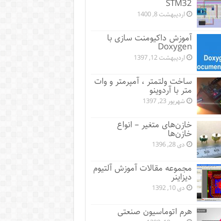
STM32
اردیبهشت 8, 1400
آموزش داکیومنت سازی با
Doxygen
اردیبهشت 12, 1397
ساخت ولتمتر ، آمپرمتر و وات
متر با آردوینو
شهریور 23, 1397
خازن‌های متغیر – انواع
خازن‌ها
دی 28, 1396
مجموعه مقالات آموزش آلتیوم
دیزاینر
دی 10, 1392
هرم اتوماسیون صنعتی