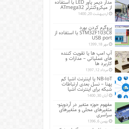
مدار دیمر پاور LED با استفاده
از میکروکنترلر ATmega32
اردیبهشت 20, 1400
پروگرم کردن بورد
STM32F103C8 با استفاده از
USB port
مهر 18, 1399
آپ امپ ها یا تقویت کننده
های عملیاتی – مدارات و
کاربرد ها
مرداد 12, 1397
NB-IoT یا اینترنت اشیا کم
پهنا – نسل بعدی ارتباطات
شبکه برای اینترنت اشیا
آبان 30, 1400
مفهوم حوزه متغیر در آردوینو-
متغیرهای محلی و متغیرهای
سراسری
بهمن 6, 1396