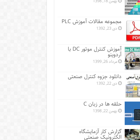
بهمن 18, 1398
مجموعه مقالات آموزش PLC
دی 23, 1392
آموزش کنترل موتور DC با
آردوینو
مرداد 26, 1399
دانلود جزوه کنترل صنعتی
دی 22, 1392
حلقه ها در زبان C
بهمن 22, 1398
گزارش کار آزمایشگاه
الکترونیک صنعتی