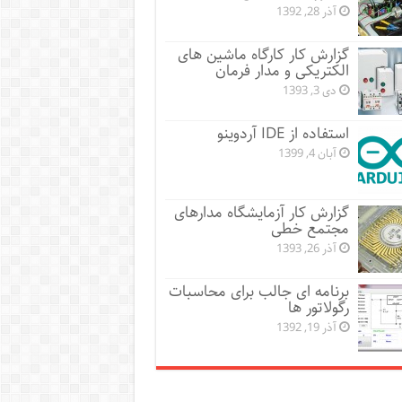
آذر 28, 1392
گزارش کار کارگاه ماشین های
الکتریکی و مدار فرمان
دی 3, 1393
استفاده از IDE آردوینو
آبان 4, 1399
گزارش کار آزمایشگاه مدارهای
مجتمع خطی
آذر 26, 1393
برنامه ای جالب برای محاسبات
رگولاتور ها
آذر 19, 1392