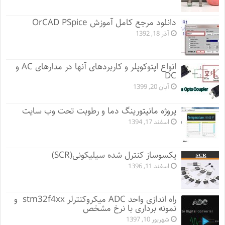
دانلود مرجع کامل آموزش OrCAD PSpice
آذر 18, 1392
انواع اپتوکوپلر و کاربردهای آنها در مدارهای AC و
DC
آبان 20, 1399
پروژه مانيتورينگ دما و رطوبت تحت وب سایت
اسفند 17, 1394
یکسوساز کنترل شده سیلیکونی(SCR)
اسفند 11, 1396
راه اندازی واحد ADC میکروکنترلر stm32f4xx و
نمونه برداری با نرخ مشخص
شهریور 10, 1397