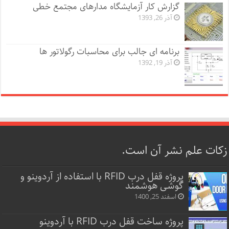
گزارش کار آزمایشگاه مدارهای مجتمع خطی
آذر 26, 1393
برنامه ای جالب برای محاسبات رگولاتور ها
آذر 19, 1392
زکات علم نشر آن است.
پروژه قفل‌ درب RFID با استفاده از آردوینو و
گوشی هوشمند
اسفند 25, 1400
پروژه ساخت قفل‌ درب RFID با آردوینو