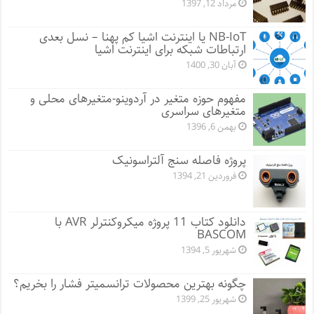
مرداد 12, 1397
NB-IoT یا اینترنت اشیا کم پهنا – نسل بعدی
ارتباطات شبکه برای اینترنت اشیا
آبان 30, 1400
مفهوم حوزه متغیر در آردوینو-متغیرهای محلی و
متغیرهای سراسری
بهمن 6, 1396
پروژه فاصله سنج آلتراسونیک
فروردین 21, 1394
دانلود کتاب 11 پروژه میکروکنترلر AVR با
BASCOM
شهریور 5, 1394
چگونه بهترین محصولات ترانسمیتر فشار را بخریم؟
شهریور 25, 1399