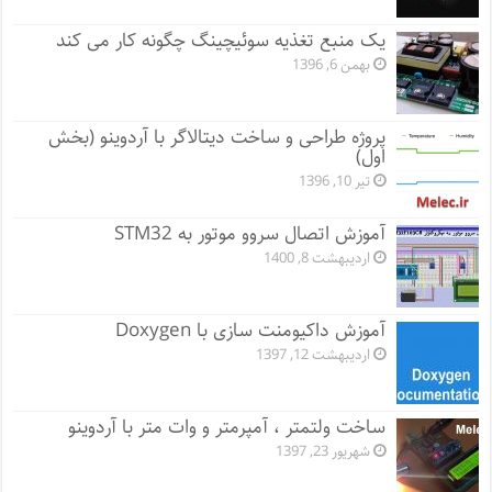
یک منبع تغذیه سوئیچینگ چگونه کار می کند
بهمن 6, 1396
پروژه طراحی و ساخت دیتالاگر با آردوینو (بخش
اول)
تیر 10, 1396
آموزش اتصال سروو موتور به STM32
اردیبهشت 8, 1400
آموزش داکیومنت سازی با Doxygen
اردیبهشت 12, 1397
ساخت ولتمتر ، آمپرمتر و وات متر با آردوینو
شهریور 23, 1397