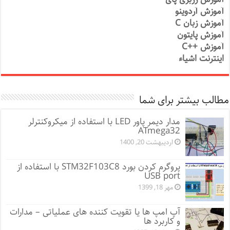
آموزش آردوینو
آموزش زبان C
آموزش پایتون
آموزش ++C
اینترنت اشیاء
مطالب بیشتر برای شما
مدار دیمر پاور LED با استفاده از میکروکنترلر
ATmega32
اردیبهشت 20, 1400
پروگرم کردن بورد STM32F103C8 با استفاده از
USB port
مهر 18, 1399
آپ امپ ها یا تقویت کننده های عملیاتی – مدارات
و کاربرد ها