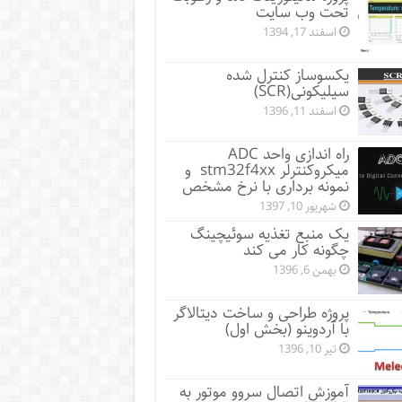
تحت وب سایت
اسفند 17, 1394
یکسوساز کنترل شده
سیلیکونی(SCR)
اسفند 11, 1396
راه اندازی واحد ADC
میکروکنترلر stm32f4xx و
نمونه برداری با نرخ مشخص
شهریور 10, 1397
یک منبع تغذیه سوئیچینگ
چگونه کار می کند
بهمن 6, 1396
پروژه طراحی و ساخت دیتالاگر
با آردوینو (بخش اول)
تیر 10, 1396
آموزش اتصال سروو موتور به