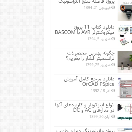
پروژه فاصله سنج آلتراسونیک
فروردین 21, 1394
دانلود کتاب 11 پروژه
میکروکنترلر AVR با BASCOM
شهریور 5, 1394
چگونه بهترین محصولات
ترانسمیتر فشار را بخریم؟
شهریور 25, 1399
دانلود مرجع کامل آموزش
OrCAD PSpice
آذر 18, 1392
انواع اپتوکوپلر و کاربردهای آنها
در مدارهای AC و DC
آبان 20, 1399
پروژه مانيتورينگ دما و رطوبت