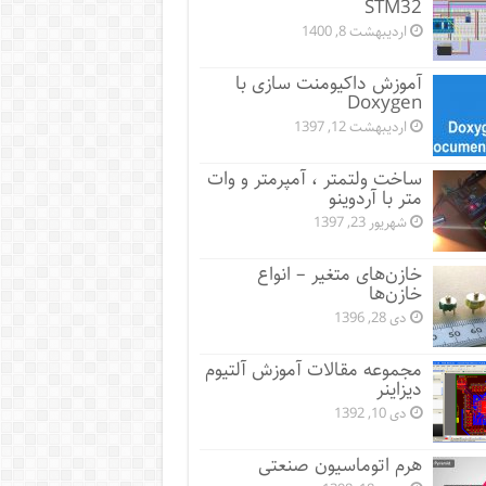
STM32
اردیبهشت 8, 1400
آموزش داکیومنت سازی با
Doxygen
اردیبهشت 12, 1397
ساخت ولتمتر ، آمپرمتر و وات
متر با آردوینو
شهریور 23, 1397
خازن‌های متغیر – انواع
خازن‌ها
دی 28, 1396
مجموعه مقالات آموزش آلتیوم
دیزاینر
دی 10, 1392
هرم اتوماسیون صنعتی