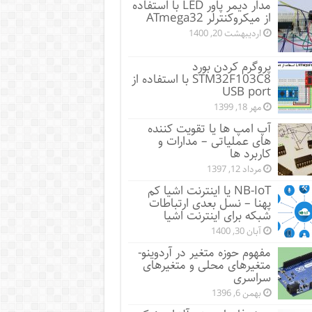
مدار دیمر پاور LED با استفاده
از میکروکنترلر ATmega32
اردیبهشت 20, 1400
پروگرم کردن بورد
STM32F103C8 با استفاده از
USB port
مهر 18, 1399
آپ امپ ها یا تقویت کننده
های عملیاتی – مدارات و
کاربرد ها
مرداد 12, 1397
NB-IoT یا اینترنت اشیا کم
پهنا – نسل بعدی ارتباطات
شبکه برای اینترنت اشیا
آبان 30, 1400
مفهوم حوزه متغیر در آردوینو-
متغیرهای محلی و متغیرهای
سراسری
بهمن 6, 1396