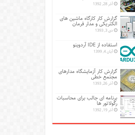
آذر 28, 1392
گزارش کار کارگاه ماشین های
الکتریکی و مدار فرمان
دی 3, 1393
استفاده از IDE آردوینو
آبان 4, 1399
گزارش کار آزمایشگاه مدارهای
مجتمع خطی
آذر 26, 1393
برنامه ای جالب برای محاسبات
رگولاتور ها
آذر 19, 1392