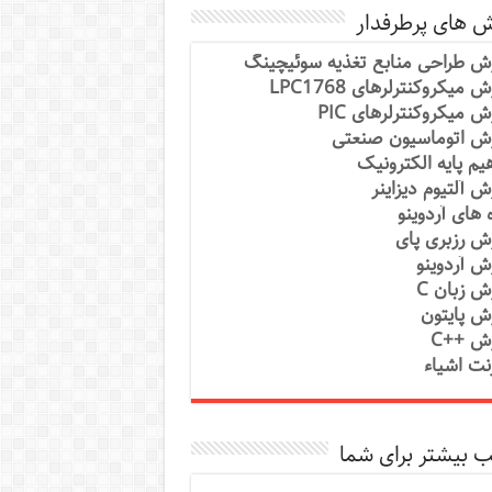
ش های پرطرفدار
ش طراحی منابع تغذیه سوئیچینگ
 میکروکنترلرهای LPC1768
ش میکروکنترلرهای PIC
ش اتوماسیون صنعتی
یم پایه الکترونیک
ش آلتیوم دیزاینر
ه های آردوینو
ش رزبری پای
ش آردوینو
ش زبان C
ش پایتون
ش ++C
رنت اشیاء
 بیشتر برای شما