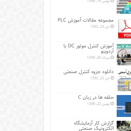
بهمن 18, 1398
مجموعه مقالات آموزش PLC
دی 23, 1392
آموزش کنترل موتور DC با
آردوینو
مرداد 26, 1399
دانلود جزوه کنترل صنعتی
دی 22, 1392
حلقه ها در زبان C
بهمن 22, 1398
گزارش کار آزمایشگاه
الکترونیک صنعتی