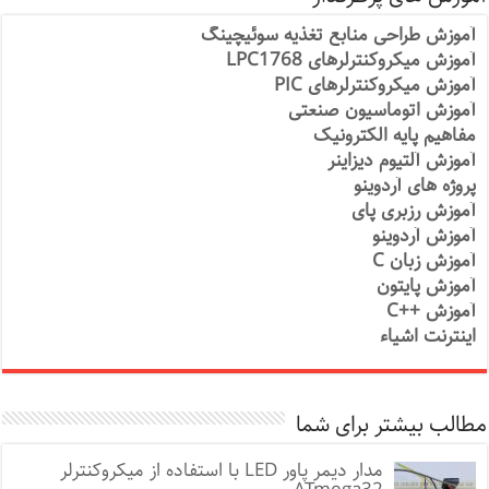
آموزش طراحی منابع تغذیه سوئیچینگ
آموزش میکروکنترلرهای LPC1768
آموزش میکروکنترلرهای PIC
آموزش اتوماسیون صنعتی
مفاهیم پایه الکترونیک
آموزش آلتیوم دیزاینر
پروژه های آردوینو
آموزش رزبری پای
آموزش آردوینو
آموزش زبان C
آموزش پایتون
آموزش ++C
اینترنت اشیاء
مطالب بیشتر برای شما
مدار دیمر پاور LED با استفاده از میکروکنترلر