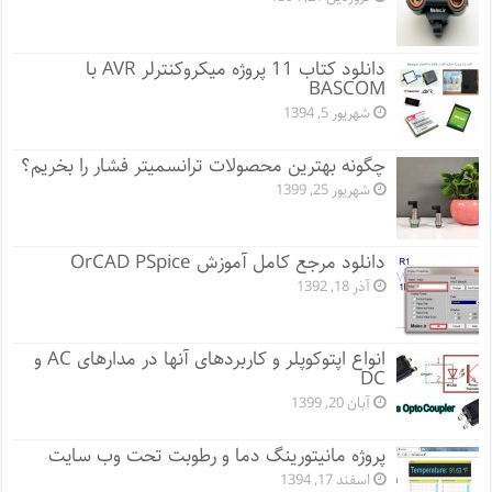
دانلود کتاب 11 پروژه میکروکنترلر AVR با
BASCOM
شهریور 5, 1394
چگونه بهترین محصولات ترانسمیتر فشار را بخریم؟
شهریور 25, 1399
دانلود مرجع کامل آموزش OrCAD PSpice
آذر 18, 1392
انواع اپتوکوپلر و کاربردهای آنها در مدارهای AC و
DC
آبان 20, 1399
پروژه مانيتورينگ دما و رطوبت تحت وب سایت
اسفند 17, 1394