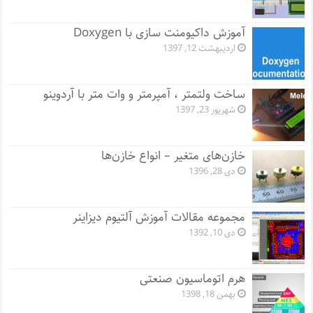
آموزش داکیومنت سازی با Doxygen
اردیبهشت 12, 1397
ساخت ولتمتر ، آمپرمتر و وات متر با آردوینو
شهریور 23, 1397
خازن‌های متغیر – انواع خازن‌ها
دی 28, 1396
مجموعه مقالات آموزش آلتیوم دیزاینر
دی 10, 1392
هرم اتوماسیون صنعتی
بهمن 18, 1398