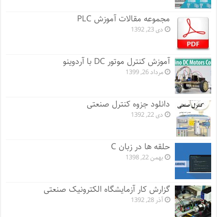
مجموعه مقالات آموزش PLC
دی 23, 1392
آموزش کنترل موتور DC با آردوینو
مرداد 26, 1399
دانلود جزوه کنترل صنعتی
دی 22, 1392
حلقه ها در زبان C
بهمن 22, 1398
گزارش کار آزمایشگاه الکترونیک صنعتی
آذر 28, 1392