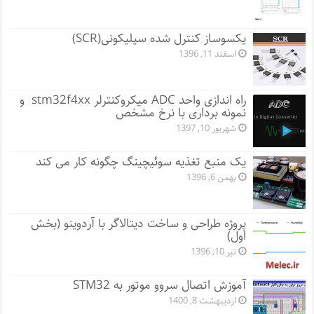
یکسوساز کنترل شده سیلیکونی(SCR)
اسفند 11, 1396
راه اندازی واحد ADC میکروکنترلر stm32f4xx و
نمونه برداری با نرخ مشخص
شهریور 10, 1397
یک منبع تغذیه سوئیچینگ چگونه کار می کند
بهمن 6, 1396
پروژه طراحی و ساخت دیتالاگر با آردوینو (بخش
اول)
تیر 10, 1396
آموزش اتصال سروو موتور به STM32
اردیبهشت 8, 1400