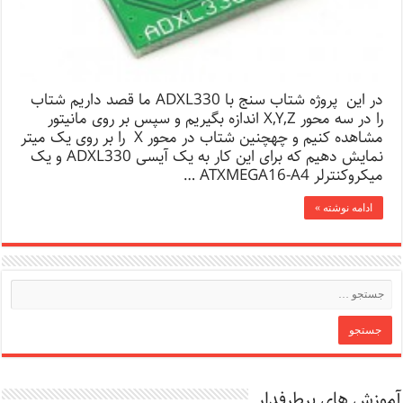
در این پروژه شتاب سنج با ADXL330 ما قصد داریم شتاب
را در سه محور X,Y,Z اندازه بگیریم و سپس بر روی مانیتور
مشاهده کنیم و چهچنین شتاب در محور X را بر روی یک میتر
نمایش دهیم که برای این کار به یک آیسی ADXL330 و یک
میکروکنترلر ATXMEGA16-A4 …
ادامه نوشته »
آموزش های پرطرفدار