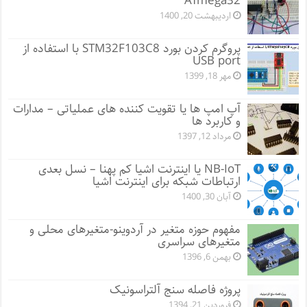
ATmega32
اردیبهشت 20, 1400
پروگرم کردن بورد STM32F103C8 با استفاده از
USB port
مهر 18, 1399
آپ امپ ها یا تقویت کننده های عملیاتی – مدارات
و کاربرد ها
مرداد 12, 1397
NB-IoT یا اینترنت اشیا کم پهنا – نسل بعدی
ارتباطات شبکه برای اینترنت اشیا
آبان 30, 1400
مفهوم حوزه متغیر در آردوینو-متغیرهای محلی و
متغیرهای سراسری
بهمن 6, 1396
پروژه فاصله سنج آلتراسونیک
فروردین 21, 1394