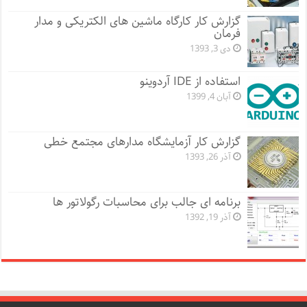
گزارش کار کارگاه ماشین های الکتریکی و مدار
فرمان
دی 3, 1393
استفاده از IDE آردوینو
آبان 4, 1399
گزارش کار آزمایشگاه مدارهای مجتمع خطی
آذر 26, 1393
برنامه ای جالب برای محاسبات رگولاتور ها
آذر 19, 1392