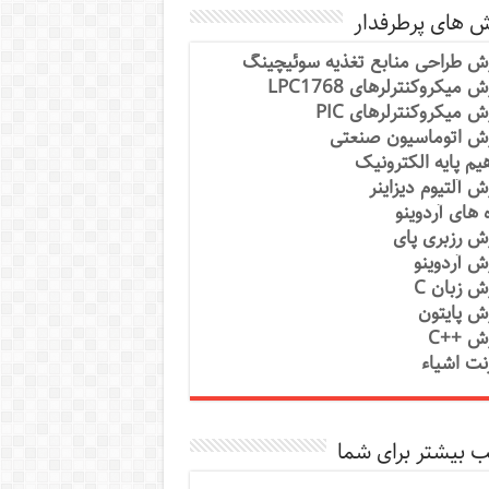
ش های پرطرفدار
ش طراحی منابع تغذیه سوئیچینگ
 میکروکنترلرهای LPC1768
ش میکروکنترلرهای PIC
ش اتوماسیون صنعتی
یم پایه الکترونیک
ش آلتیوم دیزاینر
ه های آردوینو
ش رزبری پای
ش آردوینو
ش زبان C
ش پایتون
ش ++C
رنت اشیاء
 بیشتر برای شما