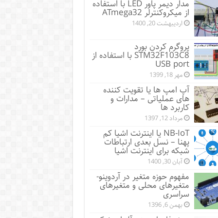
مدار دیمر پاور LED با استفاده
از میکروکنترلر ATmega32
اردیبهشت 20, 1400
پروگرم کردن بورد
STM32F103C8 با استفاده از
USB port
مهر 18, 1399
آپ امپ ها یا تقویت کننده
های عملیاتی – مدارات و
کاربرد ها
مرداد 12, 1397
NB-IoT یا اینترنت اشیا کم
پهنا – نسل بعدی ارتباطات
شبکه برای اینترنت اشیا
آبان 30, 1400
مفهوم حوزه متغیر در آردوینو-
متغیرهای محلی و متغیرهای
سراسری
بهمن 6, 1396