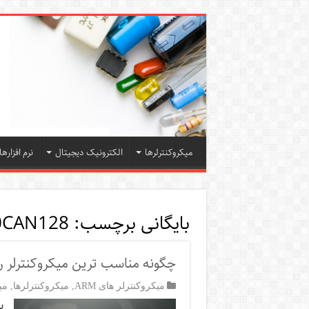
میکروکنترلرها
الکترونیک دیجیتال
نرم افزارها
بایگانی برچسب:
0CAN128
چگونه مناسب ترین میکروکنترلر را 
میکروکنترلر های ARM
,
میکروکنترلرها
,
می
ب