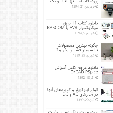
پروژه فاصله سنج آلتراسونیک
فروردین 21, 1394
دانلود کتاب 11 پروژه
میکروکنترلر AVR با BASCOM
شهریور 5, 1394
چگونه بهترین محصولات
ترانسمیتر فشار را بخریم؟
شهریور 25, 1399
دانلود مرجع کامل آموزش
OrCAD PSpice
آذر 18, 1392
انواع اپتوکوپلر و کاربردهای آنها
در مدارهای AC و DC
آبان 20, 1399
پروژه مانيتورينگ دما و رطوبت