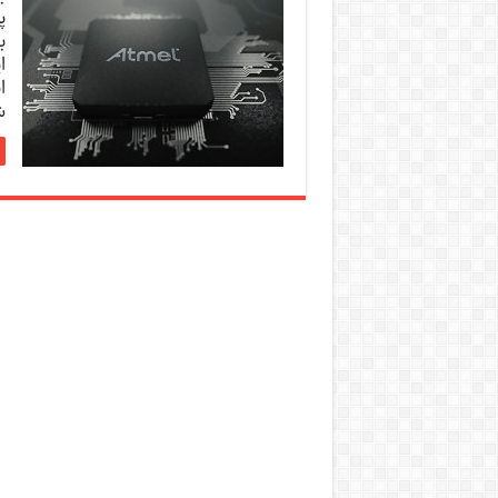
پ
ب
ا
ا
ش