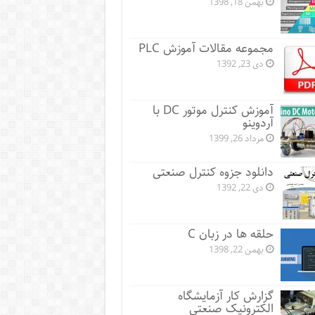
بهمن 18, 1398
مجموعه مقالات آموزش PLC
دی 23, 1392
آموزش کنترل موتور DC با
آردوینو
مرداد 26, 1399
دانلود جزوه کنترل صنعتی
دی 22, 1392
حلقه ها در زبان C
بهمن 22, 1398
گزارش کار آزمایشگاه
الکترونیک صنعتی