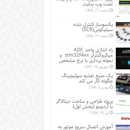
تحت وب سایت
اسفند 17, 1394
یکسوساز کنترل شده
سیلیکونی(SCR)
اسفند 11, 1396
راه اندازی واحد ADC
میکروکنترلر stm32f4xx و
نمونه برداری با نرخ مشخص
شهریور 10, 1397
یک منبع تغذیه سوئیچینگ
چگونه کار می کند
بهمن 6, 1396
پروژه طراحی و ساخت دیتالاگر
با آردوینو (بخش اول)
تیر 10, 1396
آموزش اتصال سروو موتور به