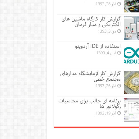
آذر 28, 1392
گزارش کار کارگاه ماشین های
الکتریکی و مدار فرمان
دی 3, 1393
استفاده از IDE آردوینو
آبان 4, 1399
گزارش کار آزمایشگاه مدارهای
مجتمع خطی
آذر 26, 1393
برنامه ای جالب برای محاسبات
رگولاتور ها
آذر 19, 1392