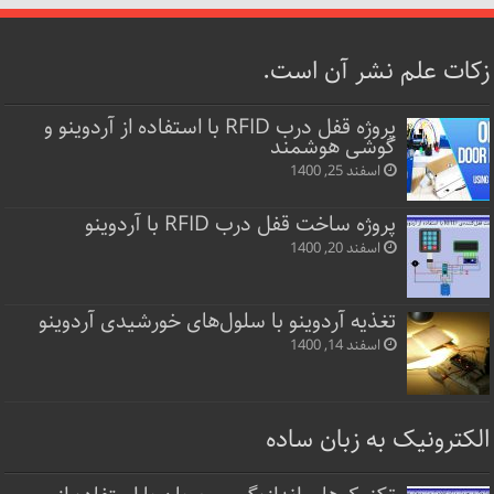
زکات علم نشر آن است.
پروژه قفل‌ درب RFID با استفاده از آردوینو و
گوشی هوشمند
اسفند 25, 1400
پروژه ساخت قفل‌ درب RFID با آردوینو
اسفند 20, 1400
تغذیه آردوینو با سلول‌های خورشیدی آردوینو
اسفند 14, 1400
الکترونیک به زبان ساده