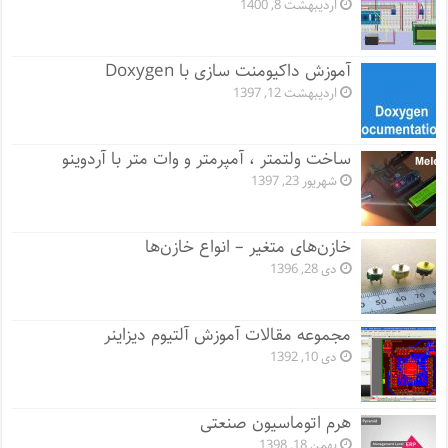
اردیبهشت 8, 1400
آموزش داکیومنت سازی با Doxygen
اردیبهشت 12, 1397
ساخت ولتمتر ، آمپرمتر و وات متر با آردوینو
شهریور 23, 1397
خازن‌های متغیر – انواع خازن‌ها
دی 28, 1396
مجموعه مقالات آموزش آلتیوم دیزاینر
دی 10, 1392
هرم اتوماسیون صنعتی
بهمن 18, 1398