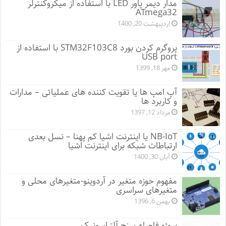
مدار دیمر پاور LED با استفاده از میکروکنترلر
ATmega32
اردیبهشت 20, 1400
پروگرم کردن بورد STM32F103C8 با استفاده از
USB port
مهر 18, 1399
آپ امپ ها یا تقویت کننده های عملیاتی – مدارات
و کاربرد ها
مرداد 12, 1397
NB-IoT یا اینترنت اشیا کم پهنا – نسل بعدی
ارتباطات شبکه برای اینترنت اشیا
آبان 30, 1400
مفهوم حوزه متغیر در آردوینو-متغیرهای محلی و
متغیرهای سراسری
بهمن 6, 1396
پروژه فاصله سنج آلتراسونیک