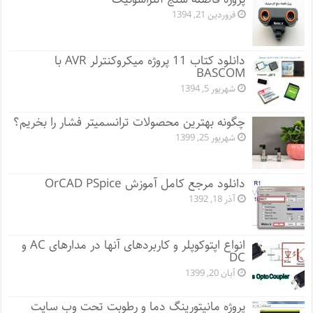
فروردین 21, 1394
دانلود کتاب 11 پروژه میکروکنترلر AVR با
BASCOM
شهریور 5, 1394
چگونه بهترین محصولات ترانسمیتر فشار را بخریم؟
شهریور 25, 1399
دانلود مرجع کامل آموزش OrCAD PSpice
آذر 18, 1392
انواع اپتوکوپلر و کاربردهای آنها در مدارهای AC و
DC
آبان 20, 1399
پروژه مانيتورينگ دما و رطوبت تحت وب سایت