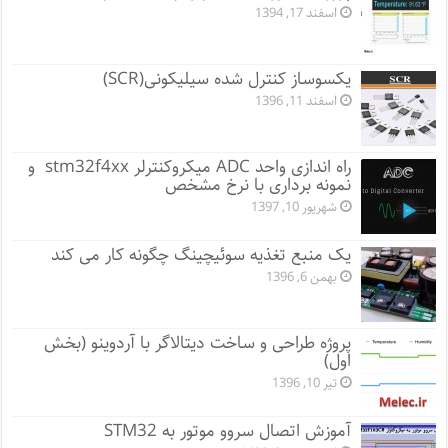
اسفند 17, 1394
یکسوساز کنترل شده سیلیکونی(SCR)
اسفند 11, 1396
راه اندازی واحد ADC میکروکنترلر stm32f4xx و
نمونه برداری با نرخ مشخص
شهریور 10, 1397
یک منبع تغذیه سوئیچینگ چگونه کار می کند
بهمن 6, 1396
پروژه طراحی و ساخت دیتالاگر با آردوینو (بخش
اول)
تیر 10, 1396
آموزش اتصال سروو موتور به STM32