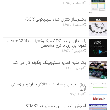
اسفند 17, 1394
یکسوساز کنترل شده سیلیکونی(SCR)
اسفند 11, 1396
راه اندازی واحد ADC میکروکنترلر stm32f4xx و
نمونه برداری با نرخ مشخص
شهریور 10, 1397
یک منبع تغذیه سوئیچینگ چگونه کار می کند
بهمن 6, 1396
پروژه طراحی و ساخت دیتالاگر با آردوینو (بخش
اول)
تیر 10, 1396
آموزش اتصال سروو موتور به STM32