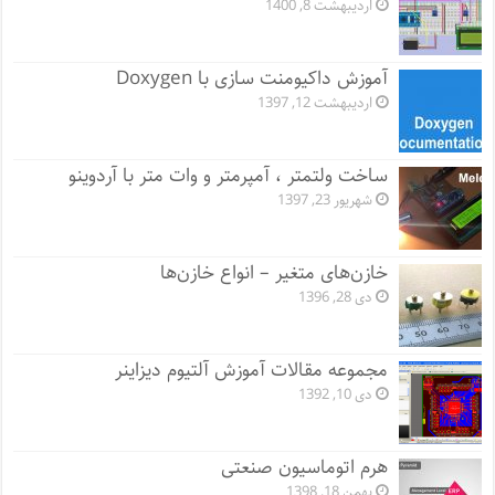
اردیبهشت 8, 1400
آموزش داکیومنت سازی با Doxygen
اردیبهشت 12, 1397
ساخت ولتمتر ، آمپرمتر و وات متر با آردوینو
شهریور 23, 1397
خازن‌های متغیر – انواع خازن‌ها
دی 28, 1396
مجموعه مقالات آموزش آلتیوم دیزاینر
دی 10, 1392
هرم اتوماسیون صنعتی
بهمن 18, 1398