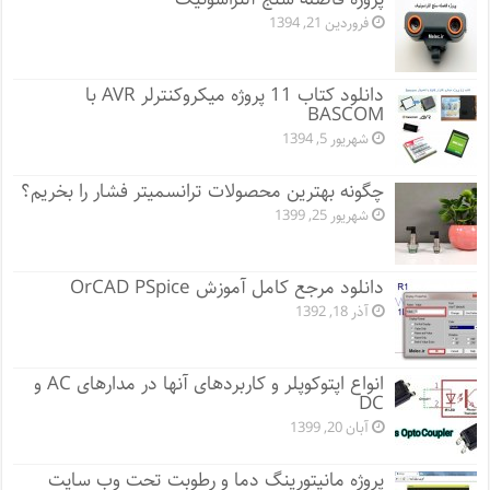
فروردین 21, 1394
دانلود کتاب 11 پروژه میکروکنترلر AVR با
BASCOM
شهریور 5, 1394
چگونه بهترین محصولات ترانسمیتر فشار را بخریم؟
شهریور 25, 1399
دانلود مرجع کامل آموزش OrCAD PSpice
آذر 18, 1392
انواع اپتوکوپلر و کاربردهای آنها در مدارهای AC و
DC
آبان 20, 1399
پروژه مانيتورينگ دما و رطوبت تحت وب سایت