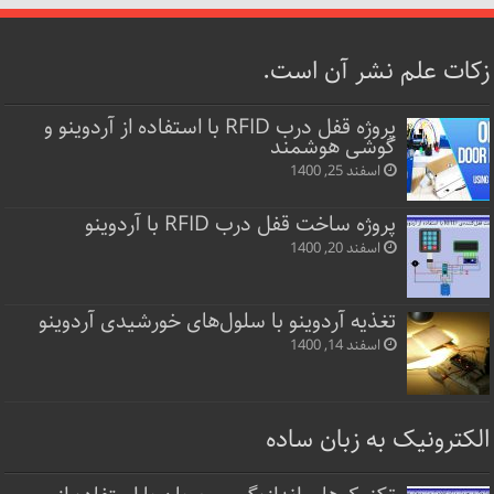
زکات علم نشر آن است.
پروژه قفل‌ درب RFID با استفاده از آردوینو و
گوشی هوشمند
اسفند 25, 1400
پروژه ساخت قفل‌ درب RFID با آردوینو
اسفند 20, 1400
تغذیه آردوینو با سلول‌های خورشیدی آردوینو
اسفند 14, 1400
الکترونیک به زبان ساده