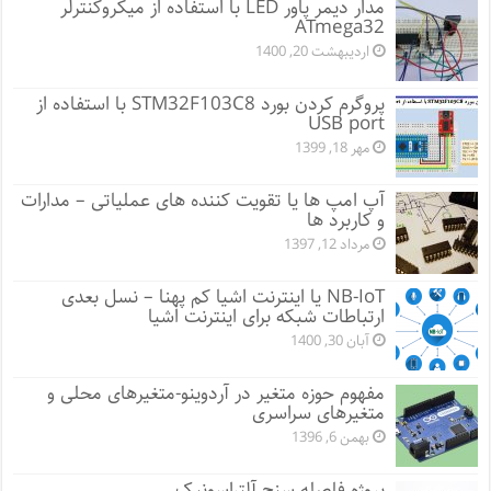
مدار دیمر پاور LED با استفاده از میکروکنترلر
ATmega32
اردیبهشت 20, 1400
پروگرم کردن بورد STM32F103C8 با استفاده از
USB port
مهر 18, 1399
آپ امپ ها یا تقویت کننده های عملیاتی – مدارات
و کاربرد ها
مرداد 12, 1397
NB-IoT یا اینترنت اشیا کم پهنا – نسل بعدی
ارتباطات شبکه برای اینترنت اشیا
آبان 30, 1400
مفهوم حوزه متغیر در آردوینو-متغیرهای محلی و
متغیرهای سراسری
بهمن 6, 1396
پروژه فاصله سنج آلتراسونیک