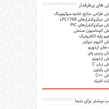
ش های پرطرفدار
ش طراحی منابع تغذیه سوئیچینگ
 میکروکنترلرهای LPC1768
ش میکروکنترلرهای PIC
ش اتوماسیون صنعتی
یم پایه الکترونیک
ش آلتیوم دیزاینر
ه های آردوینو
ش رزبری پای
ش آردوینو
ش زبان C
ش پایتون
ش ++C
رنت اشیاء
 بیشتر برای شما