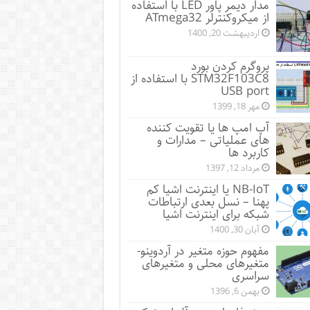
مدار دیمر پاور LED با استفاده
از میکروکنترلر ATmega32
اردیبهشت 20, 1400
پروگرم کردن بورد
STM32F103C8 با استفاده از
USB port
مهر 18, 1399
آپ امپ ها یا تقویت کننده
های عملیاتی – مدارات و
کاربرد ها
مرداد 12, 1397
NB-IoT یا اینترنت اشیا کم
پهنا – نسل بعدی ارتباطات
شبکه برای اینترنت اشیا
آبان 30, 1400
مفهوم حوزه متغیر در آردوینو-
متغیرهای محلی و متغیرهای
سراسری
بهمن 6, 1396