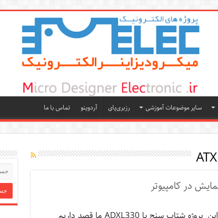
سایر موضوعات آموزشی
رزبری‌پای
آردوینو
تماس با ما
AT
در این پروژه شتاب سنج با ADXL330 ما قصد داریم