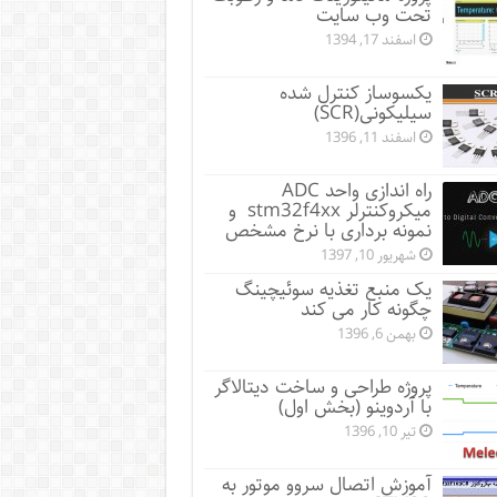
تحت وب سایت
اسفند 17, 1394
یکسوساز کنترل شده
سیلیکونی(SCR)
اسفند 11, 1396
راه اندازی واحد ADC
میکروکنترلر stm32f4xx و
نمونه برداری با نرخ مشخص
شهریور 10, 1397
یک منبع تغذیه سوئیچینگ
چگونه کار می کند
بهمن 6, 1396
پروژه طراحی و ساخت دیتالاگر
با آردوینو (بخش اول)
تیر 10, 1396
آموزش اتصال سروو موتور به