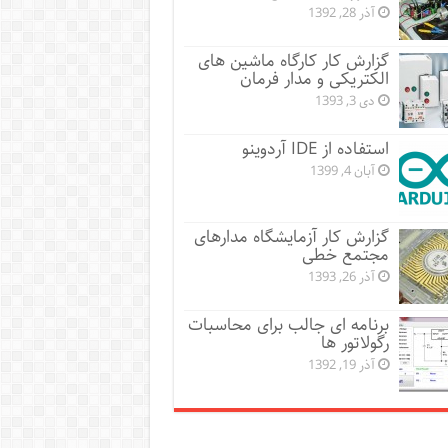
آذر 28, 1392
گزارش کار کارگاه ماشین های
الکتریکی و مدار فرمان
دی 3, 1393
استفاده از IDE آردوینو
آبان 4, 1399
گزارش کار آزمایشگاه مدارهای
مجتمع خطی
آذر 26, 1393
برنامه ای جالب برای محاسبات
رگولاتور ها
آذر 19, 1392