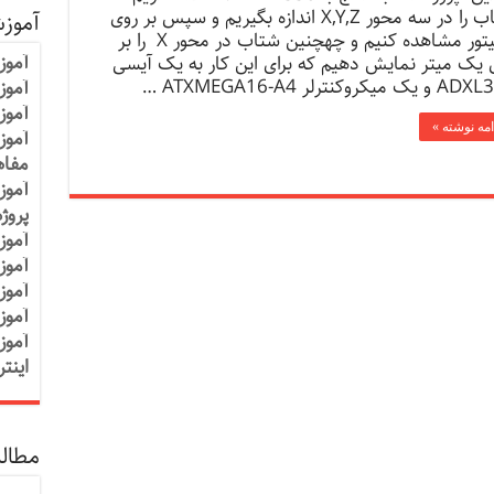
شتاب را در سه محور X,Y,Z اندازه بگیریم و سپس بر روی
آموز
مانیتور مشاهده کنیم و چهچنین شتاب در محور X را بر
آموز
 یک میتر نمایش دهیم که برای این کار به یک آیسی
ک میکروکنترلر ATXMEGA16-A4 …
آموزش
آموز
امه نوشته »
آموز
مفاه
آموز
پروژ
آموز
آموز
آموز
آموز
آموز
اینت
مطالب