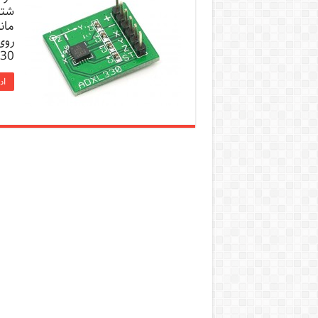
روی
ADXL330 و ی
اد