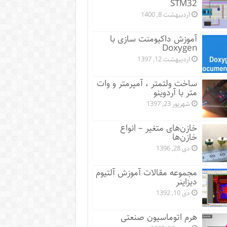
STM32
اردیبهشت 8, 1400
آموزش داکیومنت سازی با
Doxygen
اردیبهشت 12, 1397
ساخت ولتمتر ، آمپرمتر و وات
متر با آردوینو
شهریور 23, 1397
خازن‌های متغیر – انواع
خازن‌ها
دی 28, 1396
مجموعه مقالات آموزش آلتیوم
دیزاینر
دی 10, 1392
هرم اتوماسیون صنعتی