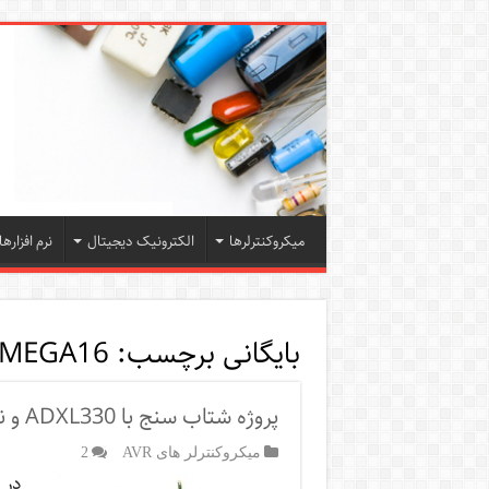
میکروکنترلرها
الکترونیک دیجیتال
نرم افزارها
بایگانی برچسب:
XMEGA16
پروژه شتاب سنج با ADXL330 و نمایش در کامپیوتر
میکروکنترلر های AVR
2