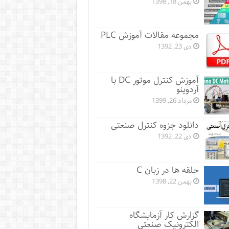
بهمن 18, 1398
مجموعه مقالات آموزش PLC
دی 23, 1392
آموزش کنترل موتور DC با
آردوینو
مرداد 26, 1399
دانلود جزوه کنترل صنعتی
دی 22, 1392
حلقه ها در زبان C
بهمن 22, 1398
گزارش کار آزمایشگاه
الکترونیک صنعتی