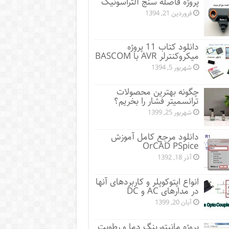
پروژه فاصله سنج آلتراسونیک
فروردین 21, 1394
دانلود کتاب 11 پروژه
میکروکنترلر AVR با BASCOM
شهریور 5, 1394
چگونه بهترین محصولات
ترانسمیتر فشار را بخریم؟
شهریور 25, 1399
دانلود مرجع کامل آموزش
OrCAD PSpice
آذر 18, 1392
انواع اپتوکوپلر و کاربردهای آنها
در مدارهای AC و DC
آبان 20, 1399
پروژه مانيتورينگ دما و رطوبت