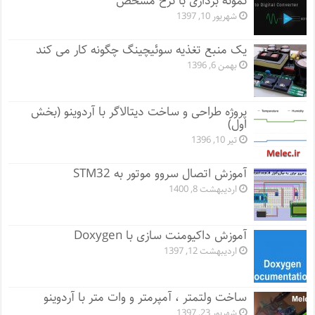
نمونه برداری با نرخ مشخص
شهریور 10, 1397
یک منبع تغذیه سوئیچینگ چگونه کار می کند
بهمن 6, 1396
پروژه طراحی و ساخت دیتالاگر با آردوینو (بخش
اول)
تیر 10, 1396
آموزش اتصال سروو موتور به STM32
اردیبهشت 8, 1400
آموزش داکیومنت سازی با Doxygen
اردیبهشت 12, 1397
ساخت ولتمتر ، آمپرمتر و وات متر با آردوینو
شهریور 23, 1397