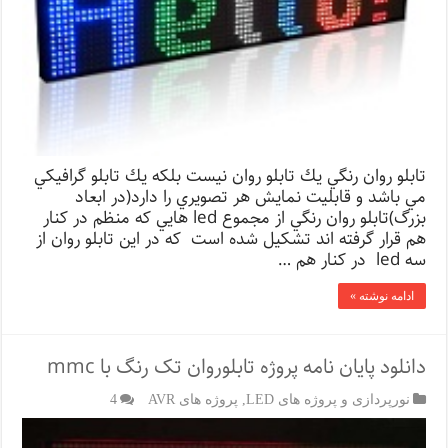
تابلو روان رنگي يك تابلو روان نيست بلكه يك تابلو گرافيكي
مي باشد و قابليت نمايش هر تصويري را دارد(در ابعاد
بزرگ)تابلو روان رنگي از مجموع led هايي كه منظم در كنار
هم قرار گرفته اند تشكيل شده است كه در اين تابلو روان از
سه led در كنار هم …
ادامه نوشته »
دانلود پایان نامه پروژه تابلوروان تک رنگ با mmc
نورپردازی و پروژه های LED
,
پروژه های AVR
4