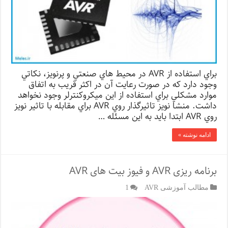
ﺑﺮاي اﺳﺘﻔﺎده از AVR در ﻣﺤﻴﻂ ﻫﺎي ﺻﻨﻌﺘﻲ و ﭘﺮﻧﻮﻳﺰ، ﻧﻜﺎﺗﻲ
وﺟﻮد دارد ﻛﻪ در ﺻﻮرت رﻋﺎﻳﺖ آن در اﻛﺜﺮ ﻗﺮﻳﺐ ﺑﻪ اﺗﻔﺎق
ﻣﻮارد ﻣﺸﻜﻠﻲ ﺑﺮاي اﺳﺘﻔﺎده از اﻳﻦ ﻣﻴﻜﺮوﻛﻨﺘﺮﻟﺮ وﺟﻮد ﻧﺨﻮاﻫﺪ
داﺷﺖ. ﻣﻨﺸﺎ ﻧﻮﻳﺰ ﺗﺎﺛﻴﺮﮔﺬار روي AVR ﺑﺮاي ﻣﻘﺎﺑﻠﻪ ﺑﺎ ﺗﺎﺛﻴﺮ ﻧﻮﻳﺰ
روي AVR اﺑﺘﺪا ﺑﺎﻳﺪ ﺑﻪ اﻳﻦ ﻣﺴﺌﻠﻪ …
ادامه نوشته »
برنامه ریزی AVR و فیوز بیت های AVR
مطالب آموزشی AVR
1