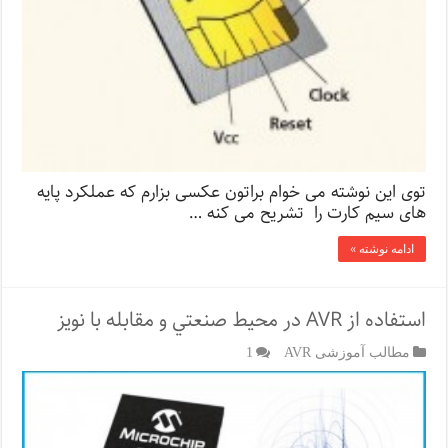
توی این نوشته می خوام براتون عکسی بزارم که عملکرد پایه
های سیم کارت را تشریح می کنه …
ادامه نوشته »
اﺳﺘﻔﺎده از AVR در ﻣﺤﻴﻂ ﺻﻨﻌﺘﻲ و ﻣﻘﺎﺑﻠﻪ ﺑﺎ ﻧﻮﻳﺰ
مطالب آموزشی AVR
1