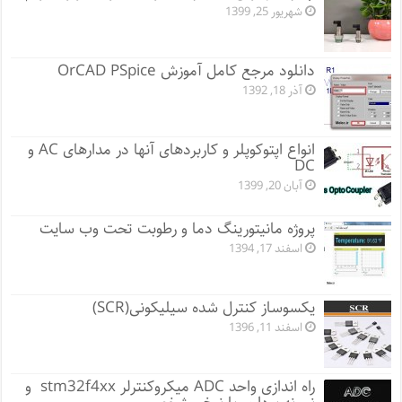
شهریور 25, 1399
دانلود مرجع کامل آموزش OrCAD PSpice
آذر 18, 1392
انواع اپتوکوپلر و کاربردهای آنها در مدارهای AC و
DC
آبان 20, 1399
پروژه مانيتورينگ دما و رطوبت تحت وب سایت
اسفند 17, 1394
یکسوساز کنترل شده سیلیکونی(SCR)
اسفند 11, 1396
راه اندازی واحد ADC میکروکنترلر stm32f4xx و