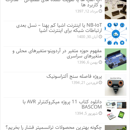
و کاربرد ها
مرداد 12, 1397
NB-IoT یا اینترنت اشیا کم پهنا – نسل بعدی
ارتباطات شبکه برای اینترنت اشیا
آبان 30, 1400
مفهوم حوزه متغیر در آردوینو-متغیرهای محلی و
متغیرهای سراسری
بهمن 6, 1396
پروژه فاصله سنج آلتراسونیک
فروردین 21, 1394
دانلود کتاب 11 پروژه میکروکنترلر AVR با
BASCOM
شهریور 5, 1394
چگونه بهترین محصولات ترانسمیتر فشار را بخریم؟