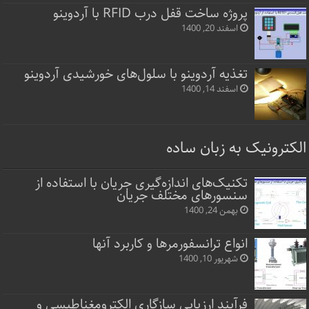
پروژه ساخت قفل‌ درب RFID با آردوینو
اسفند 20, 1400
تغذیه آردوینو با سلول‌های خورشیدی آردوینو
اسفند 14, 1400
الکترونیک به زبان ساده
تکنیک‌های اندازه‌گیری جریان با استفاده از
سنسورهای مختلف جریان
بهمن 24, 1400
انواع ترانسفورمرها و کاربرد آنها
شهریور 10, 1400
فرآیند ارزیابی سازگاری الکترومغناطیسی و