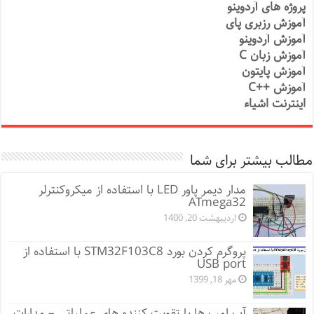
پروژه های آردوینو
آموزش رزبری پای
آموزش آردوینو
آموزش زبان C
آموزش پایتون
آموزش ++C
اینترنت اشیاء
مطالب بیشتر برای شما
مدار دیمر پاور LED با استفاده از میکروکنترلر
ATmega32
اردیبهشت 20, 1400
پروگرم کردن بورد STM32F103C8 با استفاده از
USB port
مهر 18, 1399
آپ امپ ها یا تقویت کننده های عملیاتی – مدارات