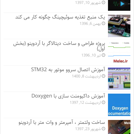
شهریور 10, 1397
یک منبع تغذیه سوئیچینگ چگونه کار می کند
بهمن 6, 1396
پروژه طراحی و ساخت دیتالاگر با آردوینو (بخش
اول)
تیر 10, 1396
آموزش اتصال سروو موتور به STM32
اردیبهشت 8, 1400
آموزش داکیومنت سازی با Doxygen
اردیبهشت 12, 1397
ساخت ولتمتر ، آمپرمتر و وات متر با آردوینو
شهریور 23, 1397