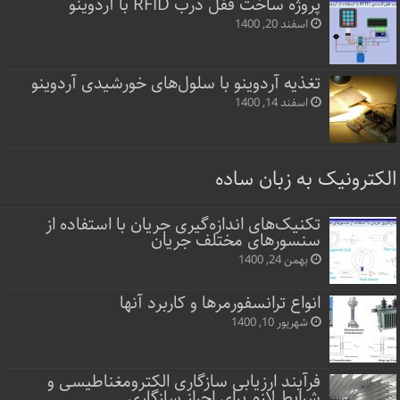
پروژه ساخت قفل‌ درب RFID با آردوینو
اسفند 20, 1400
تغذیه آردوینو با سلول‌های خورشیدی آردوینو
اسفند 14, 1400
الکترونیک به زبان ساده
تکنیک‌های اندازه‌گیری جریان با استفاده از
سنسورهای مختلف جریان
بهمن 24, 1400
انواع ترانسفورمرها و کاربرد آنها
شهریور 10, 1400
فرآیند ارزیابی سازگاری الکترومغناطیسی و
شرایط لازم برای احراز سازگاری