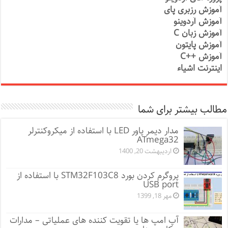
آموزش رزبری پای
آموزش آردوینو
آموزش زبان C
آموزش پایتون
آموزش ++C
اینترنت اشیاء
مطالب بیشتر برای شما
مدار دیمر پاور LED با استفاده از میکروکنترلر
ATmega32
اردیبهشت 20, 1400
پروگرم کردن بورد STM32F103C8 با استفاده از
USB port
مهر 18, 1399
آپ امپ ها یا تقویت کننده های عملیاتی – مدارات