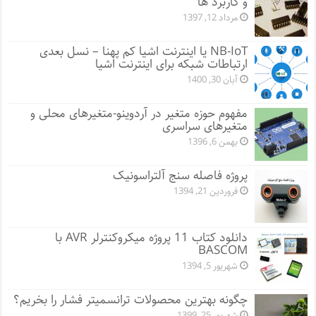
و کاربرد ها
مرداد 12, 1397
NB-IoT یا اینترنت اشیا کم پهنا – نسل بعدی
ارتباطات شبکه برای اینترنت اشیا
آبان 30, 1400
مفهوم حوزه متغیر در آردوینو-متغیرهای محلی و
متغیرهای سراسری
بهمن 6, 1396
پروژه فاصله سنج آلتراسونیک
فروردین 21, 1394
دانلود کتاب 11 پروژه میکروکنترلر AVR با
BASCOM
شهریور 5, 1394
چگونه بهترین محصولات ترانسمیتر فشار را بخریم؟
شهریور 25, 1399