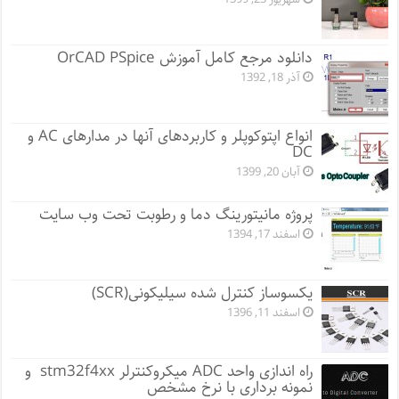
دانلود مرجع کامل آموزش OrCAD PSpice
آذر 18, 1392
انواع اپتوکوپلر و کاربردهای آنها در مدارهای AC و
DC
آبان 20, 1399
پروژه مانيتورينگ دما و رطوبت تحت وب سایت
اسفند 17, 1394
یکسوساز کنترل شده سیلیکونی(SCR)
اسفند 11, 1396
راه اندازی واحد ADC میکروکنترلر stm32f4xx و
نمونه برداری با نرخ مشخص