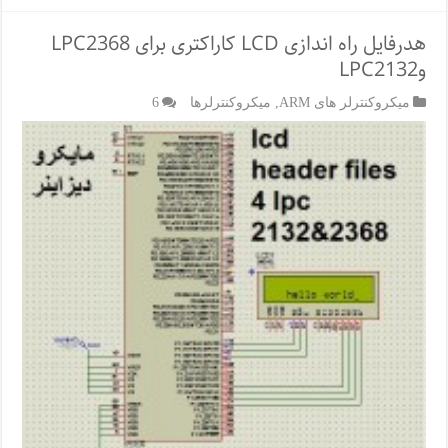
هدرفایل راه اندازی LCD کاراکتری برای LPC2368
وLPC2132
میکروکنترلر های ARM
,
میکروکنترلرها
6