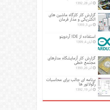
آذر 28, 1392
گزارش کار کارگاه ماشین های
الکتریکی و مدار فرمان
دی 3, 1393
استفاده از IDE آردوینو
آبان 4, 1399
گزارش کار آزمایشگاه مدارهای
مجتمع خطی
آذر 26, 1393
برنامه ای جالب برای محاسبات
رگولاتور ها
آذر 19, 1392