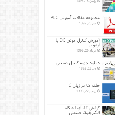
بهمن 18, 1398
مجموعه مقالات آموزش PLC
دی 23, 1392
آموزش کنترل موتور DC با
آردوینو
مرداد 26, 1399
دانلود جزوه کنترل صنعتی
دی 22, 1392
حلقه ها در زبان C
بهمن 22, 1398
گزارش کار آزمایشگاه
الکترونیک صنعتی