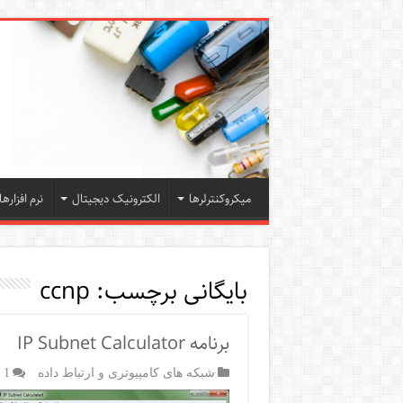
میکروکنترلرها
الکترونیک دیجیتال
نرم افزارها
بایگانی برچسب:
ccnp
برنامه IP Subnet Calculator
شبکه های کامپیوتری و ارتباط داده
1