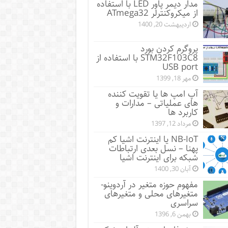
مدار دیمر پاور LED با استفاده
از میکروکنترلر ATmega32
اردیبهشت 20, 1400
پروگرم کردن بورد
STM32F103C8 با استفاده از
USB port
مهر 18, 1399
آپ امپ ها یا تقویت کننده
های عملیاتی – مدارات و
کاربرد ها
مرداد 12, 1397
NB-IoT یا اینترنت اشیا کم
پهنا – نسل بعدی ارتباطات
شبکه برای اینترنت اشیا
آبان 30, 1400
مفهوم حوزه متغیر در آردوینو-
متغیرهای محلی و متغیرهای
سراسری
بهمن 6, 1396