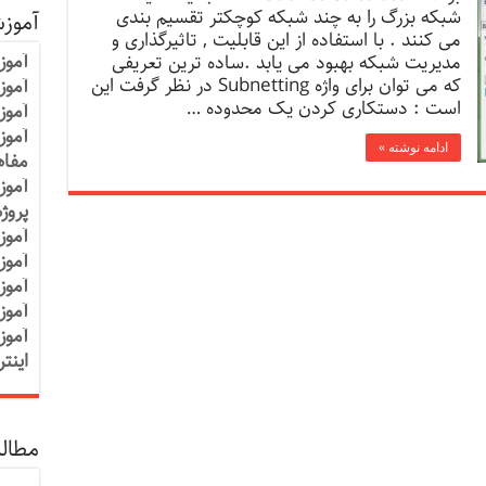
شبکه بزرگ را به چند شبکه کوچکتر تقسیم بندی
آموز
می کنند . با استفاده از این قابلیت , تاثیرگذاری و
آموز
مدیریت شبکه بهبود می یابد .ساده ترین تعریفی
که می توان برای واژه Subnetting در نظر گرفت این
آموزش
است : دستکاری کردن یک محدوده …
آموز
آموز
ادامه نوشته »
مفاه
آموز
پروژ
آموز
آموز
آموز
آموز
آموز
اینت
مطالب