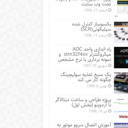
تحت وب سایت
اسفند 17, 1394
یکسوساز کنترل شده
سیلیکونی(SCR)
اسفند 11, 1396
راه اندازی واحد ADC
میکروکنترلر stm32f4xx و
نمونه برداری با نرخ مشخص
شهریور 10, 1397
یک منبع تغذیه سوئیچینگ
چگونه کار می کند
بهمن 6, 1396
پروژه طراحی و ساخت دیتالاگر
با آردوینو (بخش اول)
تیر 10, 1396
آموزش اتصال سروو موتور به