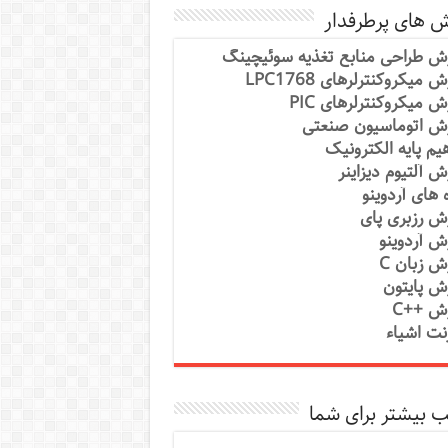
ش های پرطرفدار
ش طراحی منابع تغذیه سوئیچینگ
 میکروکنترلرهای LPC1768
ش میکروکنترلرهای PIC
ش اتوماسیون صنعتی
یم پایه الکترونیک
ش آلتیوم دیزاینر
ه های آردوینو
ش رزبری پای
ش آردوینو
ش زبان C
ش پایتون
ش ++C
رنت اشیاء
 بیشتر برای شما