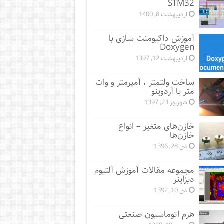
STM32
اردیبهشت 8, 1400
آموزش داکیومنت سازی با
Doxygen
اردیبهشت 12, 1397
ساخت ولتمتر ، آمپرمتر و وات
متر با آردوینو
شهریور 23, 1397
خازن‌های متغیر – انواع
خازن‌ها
دی 28, 1396
مجموعه مقالات آموزش آلتیوم
دیزاینر
دی 10, 1392
هرم اتوماسیون صنعتی