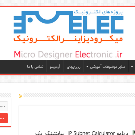
سایر موضوعات آموزشی
رزبری‌پای
آردوینو
تماس با ما
برنامه IP Subnet Calculator سابنتینگ یک