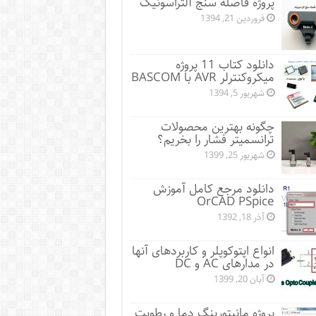
پروژه فاصله سنج آلتراسونیک
فروردین 21, 1394
دانلود کتاب 11 پروژه
میکروکنترلر AVR با BASCOM
شهریور 5, 1394
چگونه بهترین محصولات
ترانسمیتر فشار را بخریم؟
شهریور 25, 1399
دانلود مرجع کامل آموزش
OrCAD PSpice
آذر 18, 1392
انواع اپتوکوپلر و کاربردهای آنها
در مدارهای AC و DC
آبان 20, 1399
پروژه مانيتورينگ دما و رطوبت