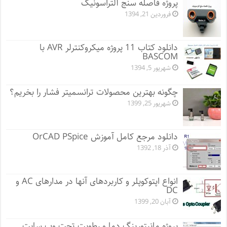
پروژه فاصله سنج آلتراسونیک
فروردین 21, 1394
دانلود کتاب 11 پروژه میکروکنترلر AVR با
BASCOM
شهریور 5, 1394
چگونه بهترین محصولات ترانسمیتر فشار را بخریم؟
شهریور 25, 1399
دانلود مرجع کامل آموزش OrCAD PSpice
آذر 18, 1392
انواع اپتوکوپلر و کاربردهای آنها در مدارهای AC و
DC
آبان 20, 1399
پروژه مانيتورينگ دما و رطوبت تحت وب سایت