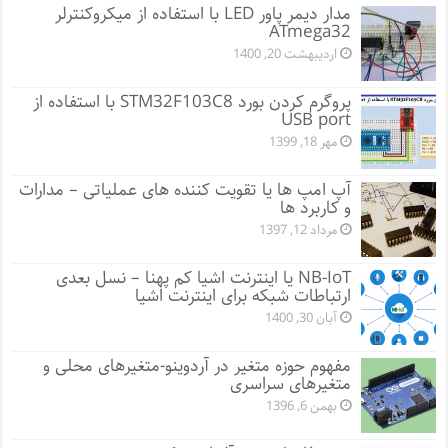
مدار دیمر پاور LED با استفاده از میکروکنترلر
ATmega32
اردیبهشت 20, 1400
پروگرم کردن بورد STM32F103C8 با استفاده از
USB port
مهر 18, 1399
آپ امپ ها یا تقویت کننده های عملیاتی – مدارات
و کاربرد ها
مرداد 12, 1397
NB-IoT یا اینترنت اشیا کم پهنا – نسل بعدی
ارتباطات شبکه برای اینترنت اشیا
آبان 30, 1400
مفهوم حوزه متغیر در آردوینو-متغیرهای محلی و
متغیرهای سراسری
بهمن 6, 1396