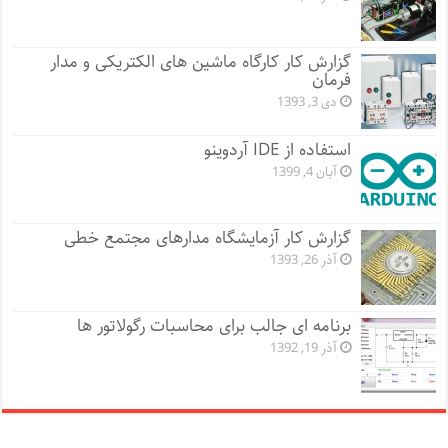
گزارش کار کارگاه ماشین های الکتریکی و مدار
فرمان
دی 3, 1393
استفاده از IDE آردوینو
آبان 4, 1399
گزارش کار آزمایشگاه مدارهای مجتمع خطی
آذر 26, 1393
برنامه ای جالب برای محاسبات رگولاتور ها
آذر 19, 1392