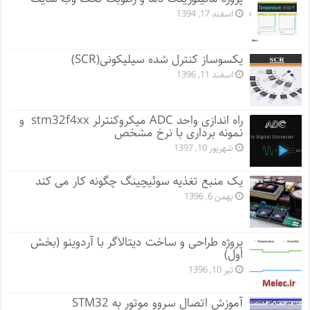
اسفند 17, 1394
یکسوساز کنترل شده سیلیکونی(SCR)
اسفند 11, 1396
راه اندازی واحد ADC میکروکنترلر stm32f4xx و
نمونه برداری با نرخ مشخص
شهریور 10, 1397
یک منبع تغذیه سوئیچینگ چگونه کار می کند
بهمن 6, 1396
پروژه طراحی و ساخت دیتالاگر با آردوینو (بخش
اول)
تیر 10, 1396
آموزش اتصال سروو موتور به STM32