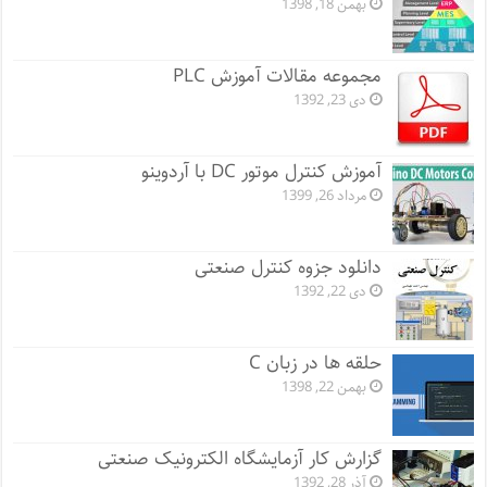
بهمن 18, 1398
مجموعه مقالات آموزش PLC
دی 23, 1392
آموزش کنترل موتور DC با آردوینو
مرداد 26, 1399
دانلود جزوه کنترل صنعتی
دی 22, 1392
حلقه ها در زبان C
بهمن 22, 1398
گزارش کار آزمایشگاه الکترونیک صنعتی
آذر 28, 1392