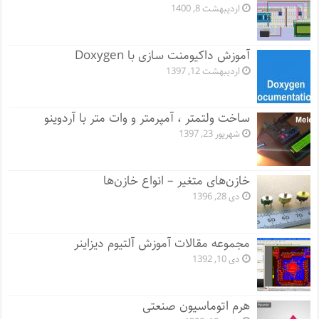
اردیبهشت 8, 1400
آموزش داکیومنت سازی با Doxygen
اردیبهشت 12, 1397
ساخت ولتمتر ، آمپرمتر و وات متر با آردوینو
شهریور 23, 1397
خازن‌های متغیر – انواع خازن‌ها
دی 28, 1396
مجموعه مقالات آموزش آلتیوم دیزاینر
دی 10, 1392
هرم اتوماسیون صنعتی