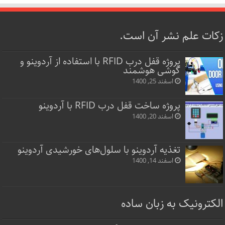
زکات علم نشر آن است.
پروژه قفل‌ درب RFID با استفاده از آردوینو و
گوشی هوشمند
اسفند 25, 1400
پروژه ساخت قفل‌ درب RFID با آردوینو
اسفند 20, 1400
تغذیه آردوینو با سلول‌های خورشیدی آردوینو
اسفند 14, 1400
الکترونیک به زبان ساده