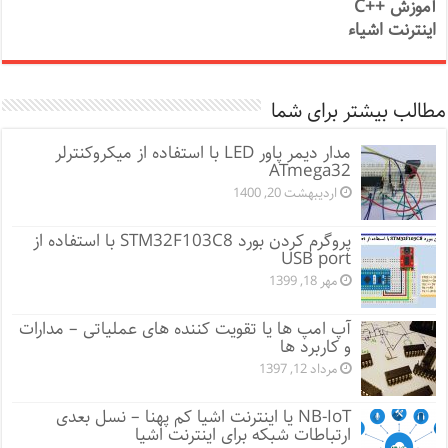
آموزش ++C
اینترنت اشیاء
مطالب بیشتر برای شما
مدار دیمر پاور LED با استفاده از میکروکنترلر
ATmega32
اردیبهشت 20, 1400
پروگرم کردن بورد STM32F103C8 با استفاده از
USB port
مهر 18, 1399
آپ امپ ها یا تقویت کننده های عملیاتی – مدارات
و کاربرد ها
مرداد 12, 1397
NB-IoT یا اینترنت اشیا کم پهنا – نسل بعدی
ارتباطات شبکه برای اینترنت اشیا