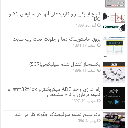
انواع اپتوکوپلر و کاربردهای آنها در مدارهای AC و
DC
آبان 20, 1399
پروژه مانيتورينگ دما و رطوبت تحت وب سایت
اسفند 17, 1394
یکسوساز کنترل شده سیلیکونی(SCR)
اسفند 11, 1396
راه اندازی واحد ADC میکروکنترلر stm32f4xx و
نمونه برداری با نرخ مشخص
شهریور 10, 1397
یک منبع تغذیه سوئیچینگ چگونه کار می کند
بهمن 6, 1396