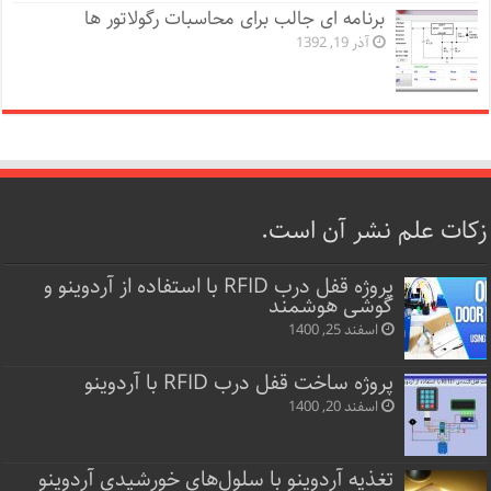
برنامه ای جالب برای محاسبات رگولاتور ها
آذر 19, 1392
زکات علم نشر آن است.
پروژه قفل‌ درب RFID با استفاده از آردوینو و
گوشی هوشمند
اسفند 25, 1400
پروژه ساخت قفل‌ درب RFID با آردوینو
اسفند 20, 1400
تغذیه آردوینو با سلول‌های خورشیدی آردوینو