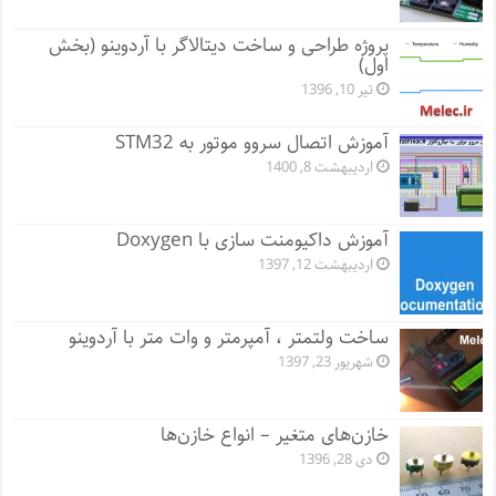
پروژه طراحی و ساخت دیتالاگر با آردوینو (بخش
اول)
تیر 10, 1396
آموزش اتصال سروو موتور به STM32
اردیبهشت 8, 1400
آموزش داکیومنت سازی با Doxygen
اردیبهشت 12, 1397
ساخت ولتمتر ، آمپرمتر و وات متر با آردوینو
شهریور 23, 1397
خازن‌های متغیر – انواع خازن‌ها
دی 28, 1396