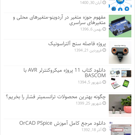
آبان 30, 1400
مفهوم حوزه متغیر در آردوینو-متغیرهای محلی و
متغیرهای سراسری
بهمن 6, 1396
پروژه فاصله سنج آلتراسونیک
فروردین 21, 1394
دانلود کتاب 11 پروژه میکروکنترلر AVR با
BASCOM
شهریور 5, 1394
چگونه بهترین محصولات ترانسمیتر فشار را بخریم؟
شهریور 25, 1399
دانلود مرجع کامل آموزش OrCAD PSpice
آذر 18, 1392