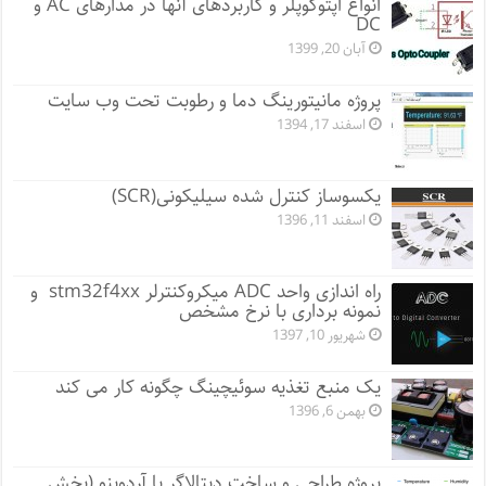
انواع اپتوکوپلر و کاربردهای آنها در مدارهای AC و
DC
آبان 20, 1399
پروژه مانيتورينگ دما و رطوبت تحت وب سایت
اسفند 17, 1394
یکسوساز کنترل شده سیلیکونی(SCR)
اسفند 11, 1396
راه اندازی واحد ADC میکروکنترلر stm32f4xx و
نمونه برداری با نرخ مشخص
شهریور 10, 1397
یک منبع تغذیه سوئیچینگ چگونه کار می کند
بهمن 6, 1396
پروژه طراحی و ساخت دیتالاگر با آردوینو (بخش