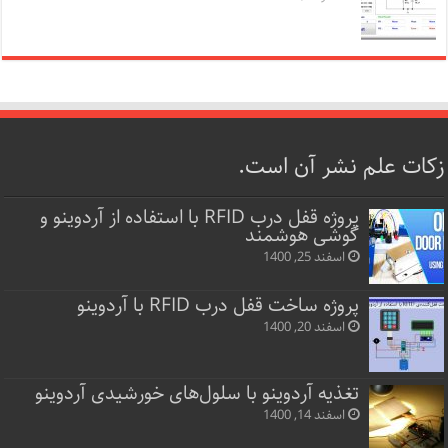
زکات علم نشر آن است.
پروژه قفل‌ درب RFID با استفاده از آردوینو و
گوشی هوشمند
اسفند 25, 1400
پروژه ساخت قفل‌ درب RFID با آردوینو
اسفند 20, 1400
تغذیه آردوینو با سلول‌های خورشیدی آردوینو
اسفند 14, 1400