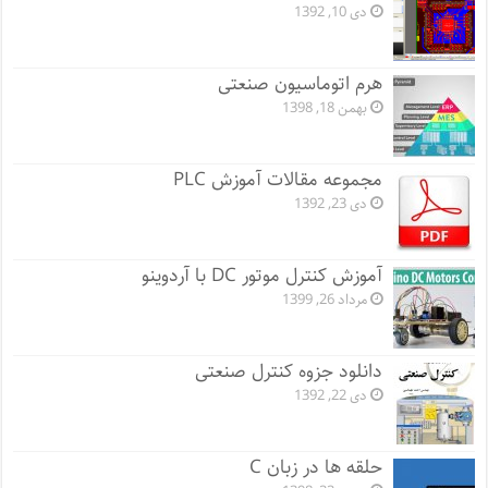
دی 10, 1392
هرم اتوماسیون صنعتی
بهمن 18, 1398
مجموعه مقالات آموزش PLC
دی 23, 1392
آموزش کنترل موتور DC با آردوینو
مرداد 26, 1399
دانلود جزوه کنترل صنعتی
دی 22, 1392
حلقه ها در زبان C