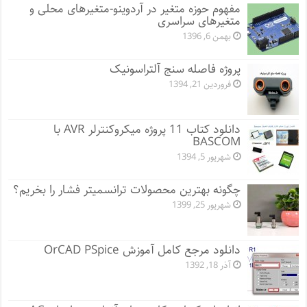
مفهوم حوزه متغیر در آردوینو-متغیرهای محلی و
متغیرهای سراسری
بهمن 6, 1396
پروژه فاصله سنج آلتراسونیک
فروردین 21, 1394
دانلود کتاب 11 پروژه میکروکنترلر AVR با
BASCOM
شهریور 5, 1394
چگونه بهترین محصولات ترانسمیتر فشار را بخریم؟
شهریور 25, 1399
دانلود مرجع کامل آموزش OrCAD PSpice
آذر 18, 1392