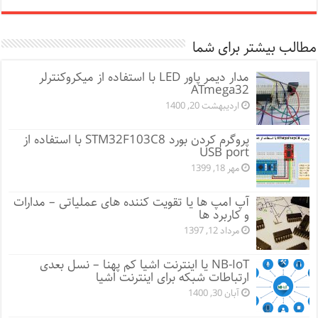
مطالب بیشتر برای شما
مدار دیمر پاور LED با استفاده از میکروکنترلر
ATmega32
اردیبهشت 20, 1400
پروگرم کردن بورد STM32F103C8 با استفاده از
USB port
مهر 18, 1399
آپ امپ ها یا تقویت کننده های عملیاتی – مدارات
و کاربرد ها
مرداد 12, 1397
NB-IoT یا اینترنت اشیا کم پهنا – نسل بعدی
ارتباطات شبکه برای اینترنت اشیا
آبان 30, 1400