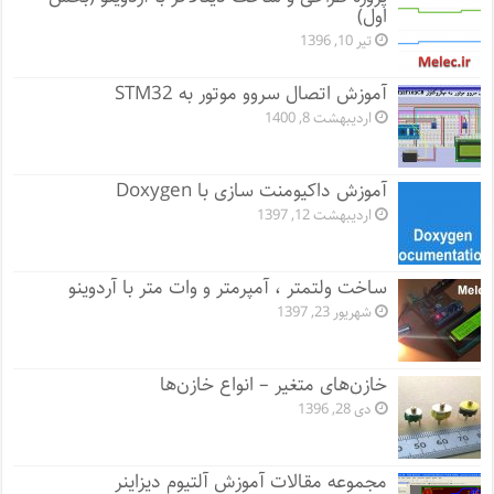
اول)
تیر 10, 1396
آموزش اتصال سروو موتور به STM32
اردیبهشت 8, 1400
آموزش داکیومنت سازی با Doxygen
اردیبهشت 12, 1397
ساخت ولتمتر ، آمپرمتر و وات متر با آردوینو
شهریور 23, 1397
خازن‌های متغیر – انواع خازن‌ها
دی 28, 1396
مجموعه مقالات آموزش آلتیوم دیزاینر