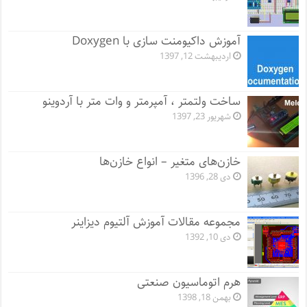
آموزش داکیومنت سازی با Doxygen
اردیبهشت 12, 1397
ساخت ولتمتر ، آمپرمتر و وات متر با آردوینو
شهریور 23, 1397
خازن‌های متغیر – انواع خازن‌ها
دی 28, 1396
مجموعه مقالات آموزش آلتیوم دیزاینر
دی 10, 1392
هرم اتوماسیون صنعتی
بهمن 18, 1398