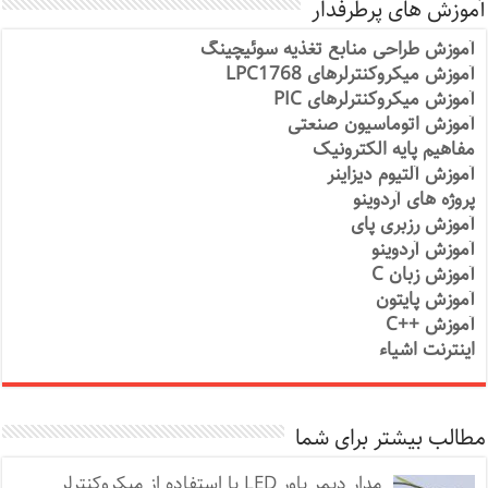
آموزش های پرطرفدار
آموزش طراحی منابع تغذیه سوئیچینگ
آموزش میکروکنترلرهای LPC1768
آموزش میکروکنترلرهای PIC
آموزش اتوماسیون صنعتی
مفاهیم پایه الکترونیک
آموزش آلتیوم دیزاینر
پروژه های آردوینو
آموزش رزبری پای
آموزش آردوینو
آموزش زبان C
آموزش پایتون
آموزش ++C
اینترنت اشیاء
مطالب بیشتر برای شما
مدار دیمر پاور LED با استفاده از میکروکنترلر