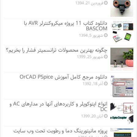
فروردین 21, 1394
دانلود کتاب 11 پروژه میکروکنترلر AVR با
BASCOM
شهریور 5, 1394
چگونه بهترین محصولات ترانسمیتر فشار را بخریم؟
شهریور 25, 1399
دانلود مرجع کامل آموزش OrCAD PSpice
آذر 18, 1392
انواع اپتوکوپلر و کاربردهای آنها در مدارهای AC و
DC
آبان 20, 1399
پروژه مانيتورينگ دما و رطوبت تحت وب سایت