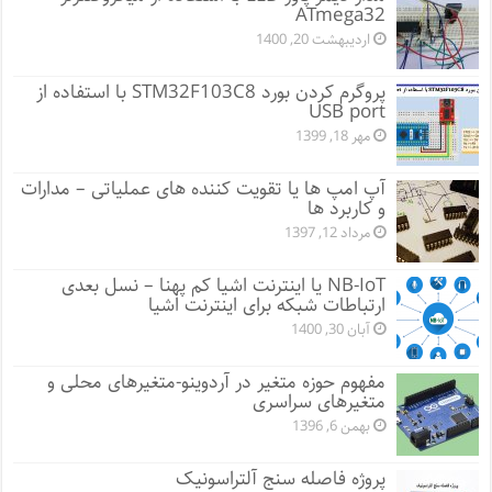
ATmega32
اردیبهشت 20, 1400
پروگرم کردن بورد STM32F103C8 با استفاده از
USB port
مهر 18, 1399
آپ امپ ها یا تقویت کننده های عملیاتی – مدارات
و کاربرد ها
مرداد 12, 1397
NB-IoT یا اینترنت اشیا کم پهنا – نسل بعدی
ارتباطات شبکه برای اینترنت اشیا
آبان 30, 1400
مفهوم حوزه متغیر در آردوینو-متغیرهای محلی و
متغیرهای سراسری
بهمن 6, 1396
پروژه فاصله سنج آلتراسونیک