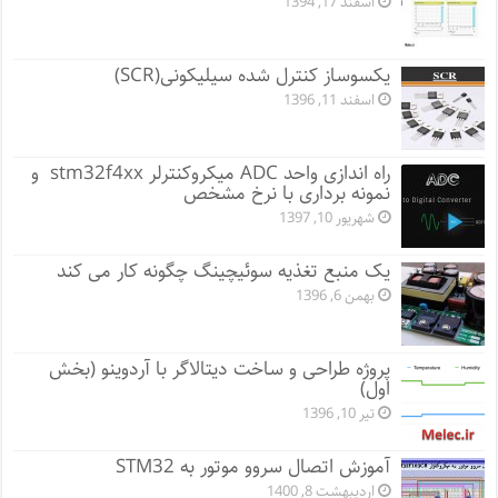
اسفند 17, 1394
یکسوساز کنترل شده سیلیکونی(SCR)
اسفند 11, 1396
راه اندازی واحد ADC میکروکنترلر stm32f4xx و
نمونه برداری با نرخ مشخص
شهریور 10, 1397
یک منبع تغذیه سوئیچینگ چگونه کار می کند
بهمن 6, 1396
پروژه طراحی و ساخت دیتالاگر با آردوینو (بخش
اول)
تیر 10, 1396
آموزش اتصال سروو موتور به STM32
اردیبهشت 8, 1400