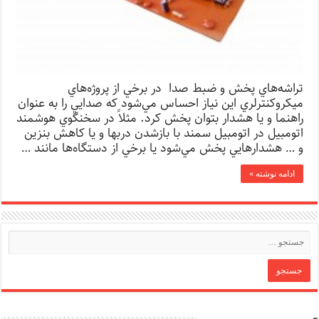
تراشه‌هاي پخش و ضبط صدا در برخي از پروژه‌هاي
ميكروكنترلري اين نياز احساس مي‌شود كه صدايي را به عنوان
راهنما و يا هشدار بتوان پخش كرد. مثلاً در سخنگوي هوشمند
اتومبيل در اتومبيل سمند با بازشدن دربها و يا كاهش بنزين
و … هشدارهايي پخش مي‌شود يا برخي از دستگاه‌ها مانند …
ادامه نوشته »