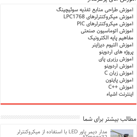
آموزش طراحی منابع تغذیه سوئیچینگ
آموزش میکروکنترلرهای LPC1768
آموزش میکروکنترلرهای PIC
آموزش اتوماسیون صنعتی
مفاهیم پایه الکترونیک
آموزش آلتیوم دیزاینر
پروژه های آردوینو
آموزش رزبری پای
آموزش آردوینو
آموزش زبان C
آموزش پایتون
آموزش ++C
اینترنت اشیاء
مطالب بیشتر برای شما
مدار دیمر پاور LED با استفاده از میکروکنترلر