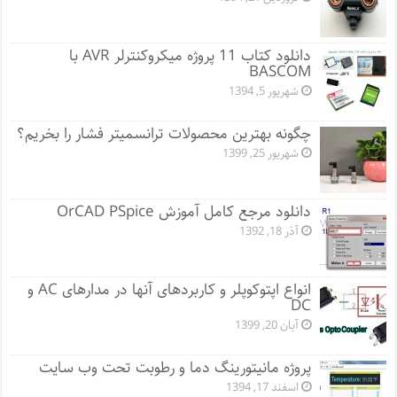
دانلود کتاب 11 پروژه میکروکنترلر AVR با
BASCOM
شهریور 5, 1394
چگونه بهترین محصولات ترانسمیتر فشار را بخریم؟
شهریور 25, 1399
دانلود مرجع کامل آموزش OrCAD PSpice
آذر 18, 1392
انواع اپتوکوپلر و کاربردهای آنها در مدارهای AC و
DC
آبان 20, 1399
پروژه مانيتورينگ دما و رطوبت تحت وب سایت
اسفند 17, 1394