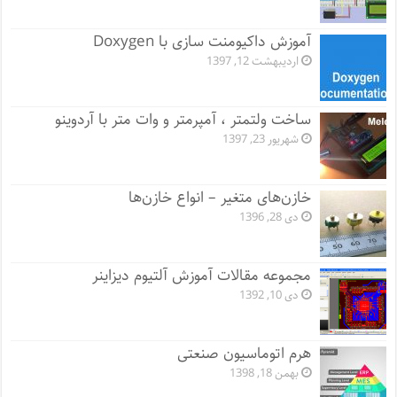
آموزش داکیومنت سازی با Doxygen
اردیبهشت 12, 1397
ساخت ولتمتر ، آمپرمتر و وات متر با آردوینو
شهریور 23, 1397
خازن‌های متغیر – انواع خازن‌ها
دی 28, 1396
مجموعه مقالات آموزش آلتیوم دیزاینر
دی 10, 1392
هرم اتوماسیون صنعتی
بهمن 18, 1398