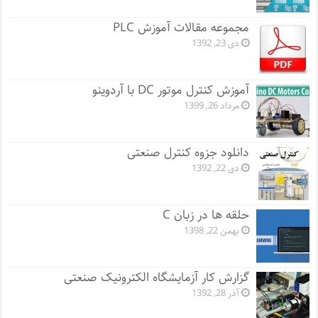
مجموعه مقالات آموزش PLC
دی 23, 1392
آموزش کنترل موتور DC با آردوینو
مرداد 26, 1399
دانلود جزوه کنترل صنعتی
دی 22, 1392
حلقه ها در زبان C
بهمن 22, 1398
گزارش کار آزمایشگاه الکترونیک صنعتی
آذر 28, 1392