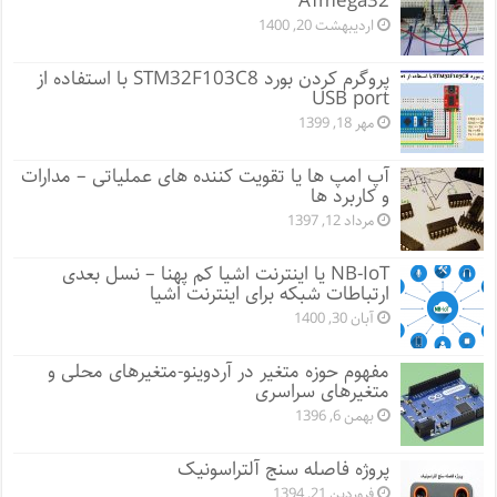
ATmega32
اردیبهشت 20, 1400
پروگرم کردن بورد STM32F103C8 با استفاده از
USB port
مهر 18, 1399
آپ امپ ها یا تقویت کننده های عملیاتی – مدارات
و کاربرد ها
مرداد 12, 1397
NB-IoT یا اینترنت اشیا کم پهنا – نسل بعدی
ارتباطات شبکه برای اینترنت اشیا
آبان 30, 1400
مفهوم حوزه متغیر در آردوینو-متغیرهای محلی و
متغیرهای سراسری
بهمن 6, 1396
پروژه فاصله سنج آلتراسونیک
فروردین 21, 1394