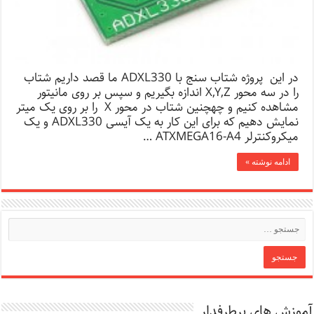
در این پروژه شتاب سنج با ADXL330 ما قصد داریم شتاب
را در سه محور X,Y,Z اندازه بگیریم و سپس بر روی مانیتور
مشاهده کنیم و چهچنین شتاب در محور X را بر روی یک میتر
نمایش دهیم که برای این کار به یک آیسی ADXL330 و یک
میکروکنترلر ATXMEGA16-A4 …
ادامه نوشته »
آموزش های پرطرفدار