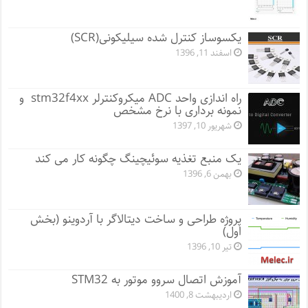
یکسوساز کنترل شده سیلیکونی(SCR)
اسفند 11, 1396
راه اندازی واحد ADC میکروکنترلر stm32f4xx و
نمونه برداری با نرخ مشخص
شهریور 10, 1397
یک منبع تغذیه سوئیچینگ چگونه کار می کند
بهمن 6, 1396
پروژه طراحی و ساخت دیتالاگر با آردوینو (بخش
اول)
تیر 10, 1396
آموزش اتصال سروو موتور به STM32
اردیبهشت 8, 1400