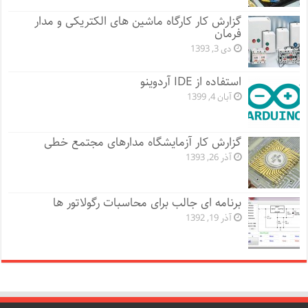
گزارش کار کارگاه ماشین های الکتریکی و مدار
فرمان
دی 3, 1393
استفاده از IDE آردوینو
آبان 4, 1399
گزارش کار آزمایشگاه مدارهای مجتمع خطی
آذر 26, 1393
برنامه ای جالب برای محاسبات رگولاتور ها
آذر 19, 1392