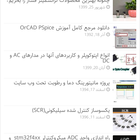
چگونه بهترین محصولات ترانسمیتر فشار را بخریم؟
شهریور 25, 1399
دانلود مرجع کامل آموزش OrCAD PSpice
آذر 18, 1392
انواع اپتوکوپلر و کاربردهای آنها در مدارهای AC و
DC
آبان 20, 1399
پروژه مانيتورينگ دما و رطوبت تحت وب سایت
اسفند 17, 1394
یکسوساز کنترل شده سیلیکونی(SCR)
اسفند 11, 1396
راه اندازی واحد ADC میکروکنترلر stm32f4xx و