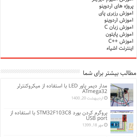
پروژه های آردوینو
آموزش رزبری پای
آموزش آردوینو
آموزش زبان C
آموزش پایتون
آموزش ++C
اینترنت اشیاء
مطالب بیشتر برای شما
مدار دیمر پاور LED با استفاده از میکروکنترلر
ATmega32
اردیبهشت 20, 1400
پروگرم کردن بورد STM32F103C8 با استفاده از
USB port
مهر 18, 1399