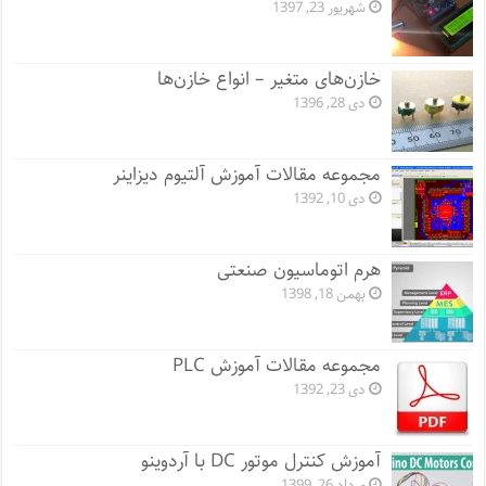
شهریور 23, 1397
خازن‌های متغیر – انواع خازن‌ها
دی 28, 1396
مجموعه مقالات آموزش آلتیوم دیزاینر
دی 10, 1392
هرم اتوماسیون صنعتی
بهمن 18, 1398
مجموعه مقالات آموزش PLC
دی 23, 1392
آموزش کنترل موتور DC با آردوینو
مرداد 26, 1399