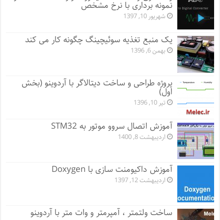
نمونه برداری با نرخ مشخص
شهریور 10, 1397
یک منبع تغذیه سوئیچینگ چگونه کار می کند
بهمن 6, 1396
پروژه طراحی و ساخت دیتالاگر با آردوینو (بخش
اول)
تیر 10, 1396
آموزش اتصال سروو موتور به STM32
اردیبهشت 8, 1400
آموزش داکیومنت سازی با Doxygen
اردیبهشت 12, 1397
ساخت ولتمتر ، آمپرمتر و وات متر با آردوینو