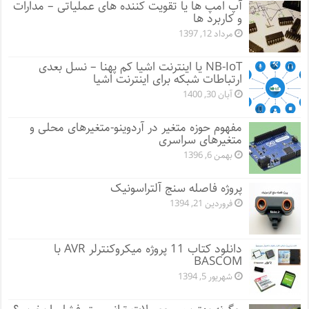
آپ امپ ها یا تقویت کننده های عملیاتی – مدارات
و کاربرد ها
مرداد 12, 1397
NB-IoT یا اینترنت اشیا کم پهنا – نسل بعدی
ارتباطات شبکه برای اینترنت اشیا
آبان 30, 1400
مفهوم حوزه متغیر در آردوینو-متغیرهای محلی و
متغیرهای سراسری
بهمن 6, 1396
پروژه فاصله سنج آلتراسونیک
فروردین 21, 1394
دانلود کتاب 11 پروژه میکروکنترلر AVR با
BASCOM
شهریور 5, 1394