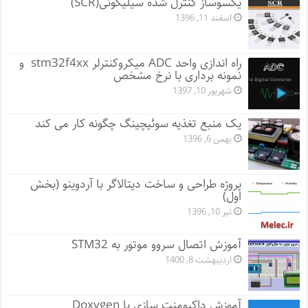
یکسوساز کنترل شده سیلیکونی(SCR)
اسفند 11, 1396
راه اندازی واحد ADC میکروکنترلر stm32f4xx و
نمونه برداری با نرخ مشخص
شهریور 10, 1397
یک منبع تغذیه سوئیچینگ چگونه کار می کند
بهمن 6, 1396
پروژه طراحی و ساخت دیتالاگر با آردوینو (بخش
اول)
تیر 10, 1396
آموزش اتصال سروو موتور به STM32
اردیبهشت 8, 1400
آموزش داکیومنت سازی با Doxygen