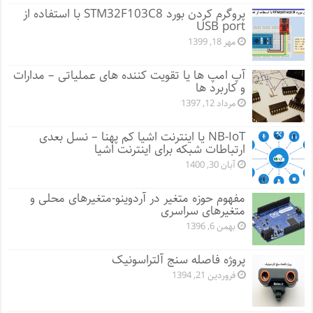
پروگرم کردن بورد STM32F103C8 با استفاده از
USB port
مهر 18, 1399
آپ امپ ها یا تقویت کننده های عملیاتی – مدارات
و کاربرد ها
مرداد 12, 1397
NB-IoT یا اینترنت اشیا کم پهنا – نسل بعدی
ارتباطات شبکه برای اینترنت اشیا
آبان 30, 1400
مفهوم حوزه متغیر در آردوینو-متغیرهای محلی و
متغیرهای سراسری
بهمن 6, 1396
پروژه فاصله سنج آلتراسونیک
فروردین 21, 1394