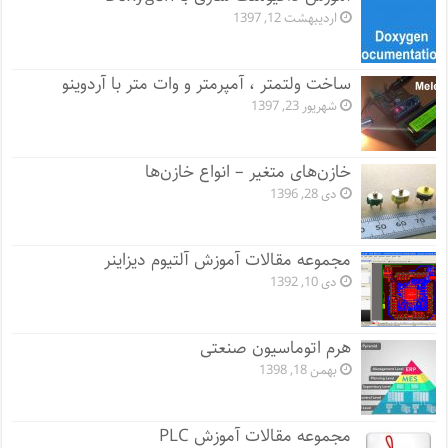
اردیبهشت 12, 1397
ساخت ولتمتر ، آمپرمتر و وات متر با آردوینو
شهریور 23, 1397
خازن‌های متغیر – انواع خازن‌ها
دی 28, 1396
مجموعه مقالات آموزش آلتیوم دیزاینر
دی 10, 1392
هرم اتوماسیون صنعتی
بهمن 18, 1398
مجموعه مقالات آموزش PLC