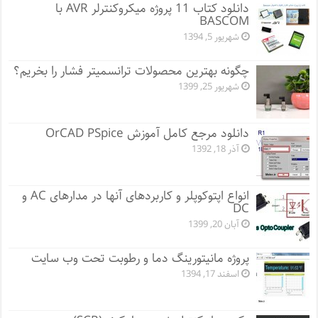
دانلود کتاب 11 پروژه میکروکنترلر AVR با
BASCOM
شهریور 5, 1394
چگونه بهترین محصولات ترانسمیتر فشار را بخریم؟
شهریور 25, 1399
دانلود مرجع کامل آموزش OrCAD PSpice
آذر 18, 1392
انواع اپتوکوپلر و کاربردهای آنها در مدارهای AC و
DC
آبان 20, 1399
پروژه مانيتورينگ دما و رطوبت تحت وب سایت
اسفند 17, 1394