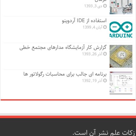
دی 3, 1393
استفاده از IDE آردوینو
آبان 4, 1399
گزارش کار آزمایشگاه مدارهای مجتمع خطی
آذر 26, 1393
برنامه ای جالب برای محاسبات رگولاتور ها
آذر 19, 1392
زکات علم نشر آن است.