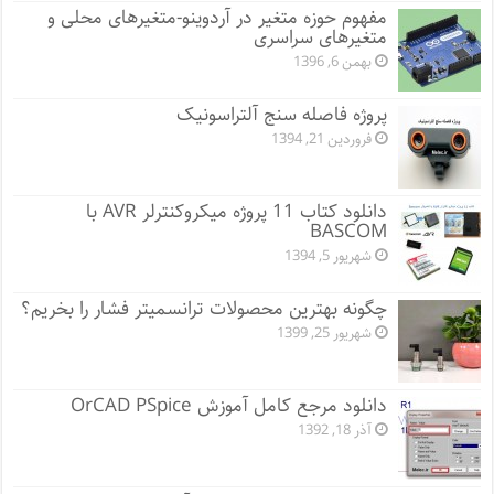
مفهوم حوزه متغیر در آردوینو-متغیرهای محلی و
متغیرهای سراسری
بهمن 6, 1396
پروژه فاصله سنج آلتراسونیک
فروردین 21, 1394
دانلود کتاب 11 پروژه میکروکنترلر AVR با
BASCOM
شهریور 5, 1394
چگونه بهترین محصولات ترانسمیتر فشار را بخریم؟
شهریور 25, 1399
دانلود مرجع کامل آموزش OrCAD PSpice
آذر 18, 1392