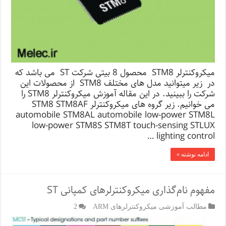
میکروکنترلر STM8 محصول 8 بیتی شرکت ST می باشد که
در زیر میتوانید مدل ھای مختلف STM8 از محصولات این
شرکت را ببینید. در این مقاله آموزش میکروکنترلر STM8 را
می خوانیم. زیر گروه های میکروکنترلر STM8 STM8AF
automobile STM8AL automobile low-power STM8L
low-power STM8S STM8T touch-sensing STLUX
lighting control …
ادامه نوشته »
مفهوم نام‌گذاری میکروکنترلرهای کمپانی ST
مطالب آموزشی میکروکنترلرهای ARM
2