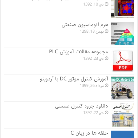
دی 10, 1392
هرم اتوماسیون صنعتی
بهمن 18, 1398
مجموعه مقالات آموزش PLC
دی 23, 1392
آموزش کنترل موتور DC با آردوینو
مرداد 26, 1399
دانلود جزوه کنترل صنعتی
دی 22, 1392
حلقه ها در زبان C