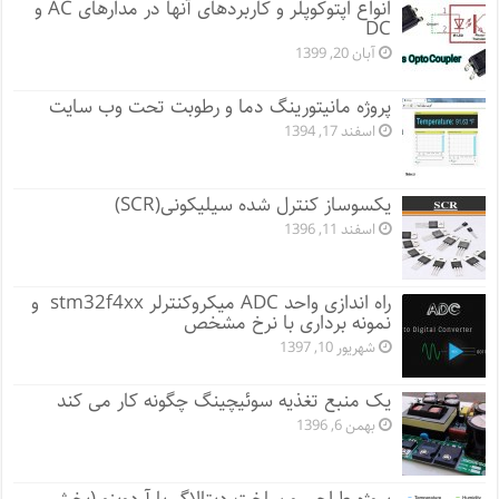
انواع اپتوکوپلر و کاربردهای آنها در مدارهای AC و
DC
آبان 20, 1399
پروژه مانيتورينگ دما و رطوبت تحت وب سایت
اسفند 17, 1394
یکسوساز کنترل شده سیلیکونی(SCR)
اسفند 11, 1396
راه اندازی واحد ADC میکروکنترلر stm32f4xx و
نمونه برداری با نرخ مشخص
شهریور 10, 1397
یک منبع تغذیه سوئیچینگ چگونه کار می کند
بهمن 6, 1396