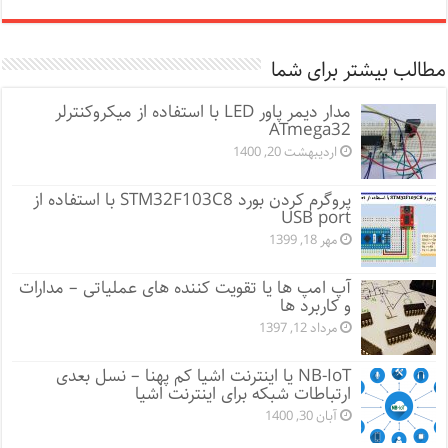
مطالب بیشتر برای شما
مدار دیمر پاور LED با استفاده از میکروکنترلر
ATmega32
اردیبهشت 20, 1400
پروگرم کردن بورد STM32F103C8 با استفاده از
USB port
مهر 18, 1399
آپ امپ ها یا تقویت کننده های عملیاتی – مدارات
و کاربرد ها
مرداد 12, 1397
NB-IoT یا اینترنت اشیا کم پهنا – نسل بعدی
ارتباطات شبکه برای اینترنت اشیا
آبان 30, 1400