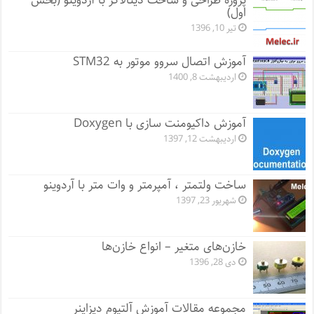
پروژه طراحی و ساخت دیتالاگر با آردوینو (بخش
اول)
تیر 10, 1396
آموزش اتصال سروو موتور به STM32
اردیبهشت 8, 1400
آموزش داکیومنت سازی با Doxygen
اردیبهشت 12, 1397
ساخت ولتمتر ، آمپرمتر و وات متر با آردوینو
شهریور 23, 1397
خازن‌های متغیر – انواع خازن‌ها
دی 28, 1396
مجموعه مقالات آموزش آلتیوم دیزاینر