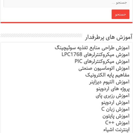
آموزش های پرطرفدار
آموزش طراحی منابع تغذیه سوئیچینگ
آموزش میکروکنترلرهای LPC1768
آموزش میکروکنترلرهای PIC
آموزش اتوماسیون صنعتی
مفاهیم پایه الکترونیک
آموزش آلتیوم دیزاینر
پروژه های آردوینو
آموزش رزبری پای
آموزش آردوینو
آموزش زبان C
آموزش پایتون
آموزش ++C
اینترنت اشیاء