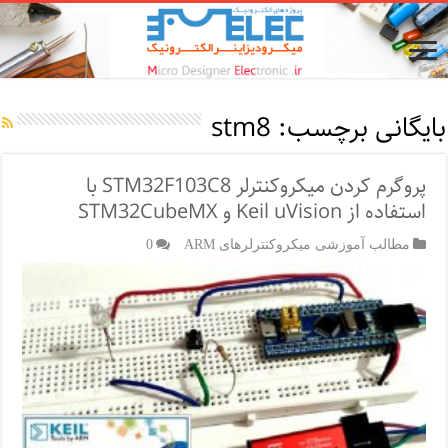
بایگانی برچسب:
stm8
پروگرم کردن میکروکنترلر STM32F103C8 با
استفاده از Keil uVision و STM32CubeMX
مطالب آموزشی میکروکنترلرهای ARM
0