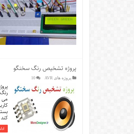
پروژه تشخیص رنگ سخنگو
پروژه های AVR
10
پروژ
رنگ 
می ش
کارب
بسته
كند 
ادا