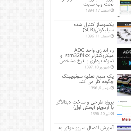
تحت وب سایت
اسفند 17, 1394
یکسوساز کنترل شده
سیلیکونی(SCR)
اسفند 11, 1396
راه اندازی واحد ADC
میکروکنترلر stm32f4xx و
نمونه برداری با نرخ مشخص
شهریور 10, 1397
یک منبع تغذیه سوئیچینگ
چگونه کار می کند
بهمن 6, 1396
پروژه طراحی و ساخت دیتالاگر
با آردوینو (بخش اول)
تیر 10, 1396
آموزش اتصال سروو موتور به