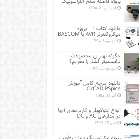
پروژه فاصله سنج آلتراسونیک
فروردین 21, 1394
دانلود کتاب 11 پروژه
میکروکنترلر AVR با BASCOM
شهریور 5, 1394
چگونه بهترین محصولات
ترانسمیتر فشار را بخریم؟
شهریور 25, 1399
دانلود مرجع کامل آموزش
OrCAD PSpice
آذر 18, 1392
انواع اپتوکوپلر و کاربردهای آنها
در مدارهای AC و DC
آبان 20, 1399
پروژه مانيتورينگ دما و رطوبت