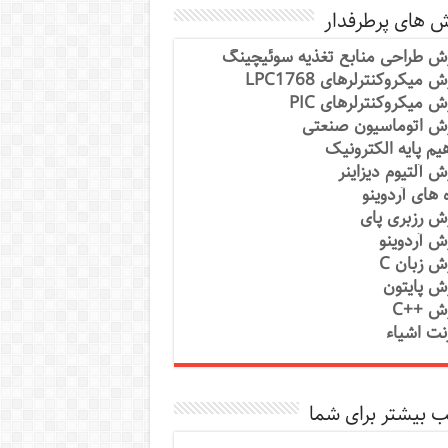
ش های پرطرفدار
ش طراحی منابع تغذیه سوئیچینگ
 میکروکنترلرهای LPC1768
ش میکروکنترلرهای PIC
ش اتوماسیون صنعتی
یم پایه الکترونیک
ش آلتیوم دیزاینر
ه های آردوینو
ش رزبری پای
ش آردوینو
ش زبان C
ش پایتون
ش ++C
رنت اشیاء
 بیشتر برای شما