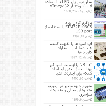
مدار دیمر پاور LED با استفاده
از میکروکنترلر ATmega32
اردیبهشت 20, 1400
پروگرم کردن بورد
STM32F103C8 با استفاده از
USB port
مهر 18, 1399
آپ امپ ها یا تقویت کننده
های عملیاتی – مدارات و
کاربرد ها
مرداد 12, 1397
NB-IoT یا اینترنت اشیا کم
پهنا – نسل بعدی ارتباطات
شبکه برای اینترنت اشیا
آبان 30, 1400
مفهوم حوزه متغیر در آردوینو-
متغیرهای محلی و متغیرهای
سراسری
بهمن 6, 1396