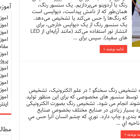
رنگ با آردوینو می‌پردازیم. یک سنسور رنگ،
آموز
همان‌طور که از نامش پیداست، دیوایسی است
آموز
که رنگ‌ها را حس می‌کند یا تشخیص می‌دهد.
یک سنسور رنگ از یک دیوایس خارجی، برای
آموزش
انتشار نور استفاده می‌کند (مانند آرایه‌ای از LED
آموز
های سفید). سپس برای …
آموز
مفاه
ادامه نوشته »
آموز
پروژ
آموز
آموز
آموز
آموز
ه تشخیص رنگ سخنگو ! در علم الکترونیک، تشخیص
توسط سنسور های مخصوصی که برای این منظور تولید
آموز
وند انجام می شود. تشخیص رنگ بصورت الکترونیکی
اینت
رد بسیار زیادی در صنایع مختلف بخصوص صنایع
 بندی و چاپ دارد. نوري كه چشم انسان آنرا حس مي
ناحيه اي …
مطالب
مه نوشته »