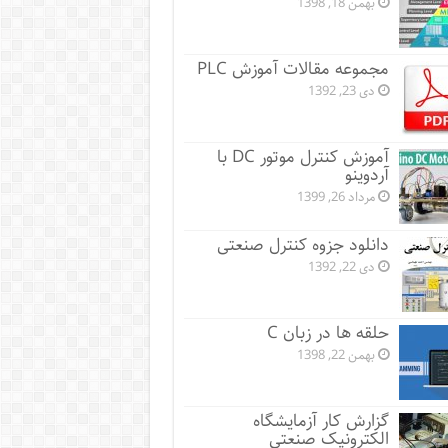
بهمن 18, 1398
مجموعه مقالات آموزش PLC
دی 23, 1392
آموزش کنترل موتور DC با
آردوینو
مرداد 26, 1399
دانلود جزوه کنترل صنعتی
دی 22, 1392
حلقه ها در زبان C
بهمن 22, 1398
گزارش کار آزمایشگاه
الکترونیک صنعتی