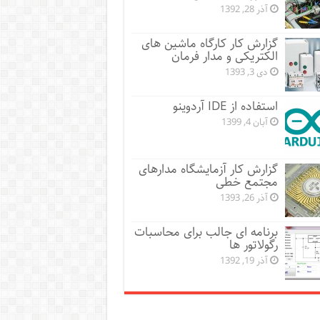
آذر 28, 1392
گزارش کار کارگاه ماشین های
الکتریکی و مدار فرمان
دی 3, 1393
استفاده از IDE آردوینو
آبان 4, 1399
گزارش کار آزمایشگاه مدارهای
مجتمع خطی
آذر 26, 1393
برنامه ای جالب برای محاسبات
رگولاتور ها
آذر 19, 1392