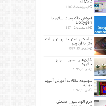
STM32
اردیبهشت 8, 1400
آموزش داکیومنت سازی با
Doxygen
اردیبهشت 12, 1397
ساخت ولتمتر ، آمپرمتر و وات
متر با آردوینو
شهریور 23, 1397
خازن‌های متغیر – انواع
خازن‌ها
دی 28, 1396
مجموعه مقالات آموزش آلتیوم
دیزاینر
دی 10, 1392
هرم اتوماسیون صنعتی