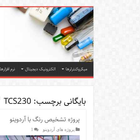
میکروکنترلرها
الکترونیک دیجیتال
نرم افزارها
بایگانی برچسب:
TCS230
پروژه تشخیص رنگ با آردوینو
پروژه های آردوینو
1