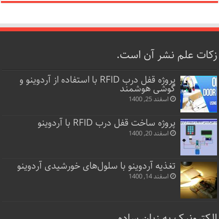
زکات علم نشر آن است.
پروژه قفل‌ درب RFID با استفاده از آردوینو و
گوشی هوشمند
اسفند 25, 1400
پروژه ساخت قفل‌ درب RFID با آردوینو
اسفند 20, 1400
تغذیه آردوینو با سلول‌های خورشیدی آردوینو
اسفند 14, 1400
الکترونیک به زبان ساده