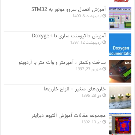
آموزش اتصال سروو موتور به STM32
اردیبهشت 8, 1400
آموزش داکیومنت سازی با Doxygen
اردیبهشت 12, 1397
ساخت ولتمتر ، آمپرمتر و وات متر با آردوینو
شهریور 23, 1397
خازن‌های متغیر – انواع خازن‌ها
دی 28, 1396
مجموعه مقالات آموزش آلتیوم دیزاینر
دی 10, 1392