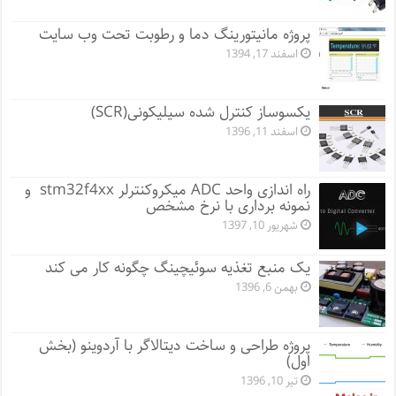
پروژه مانيتورينگ دما و رطوبت تحت وب سایت
اسفند 17, 1394
یکسوساز کنترل شده سیلیکونی(SCR)
اسفند 11, 1396
راه اندازی واحد ADC میکروکنترلر stm32f4xx و
نمونه برداری با نرخ مشخص
شهریور 10, 1397
یک منبع تغذیه سوئیچینگ چگونه کار می کند
بهمن 6, 1396
پروژه طراحی و ساخت دیتالاگر با آردوینو (بخش
اول)
تیر 10, 1396