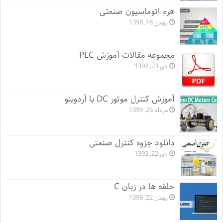
هرم اتوماسیون صنعتی
بهمن 18, 1398
مجموعه مقالات آموزش PLC
دی 23, 1392
آموزش کنترل موتور DC با آردوینو
مرداد 26, 1399
دانلود جزوه کنترل صنعتی
دی 22, 1392
حلقه ها در زبان C
بهمن 22, 1398