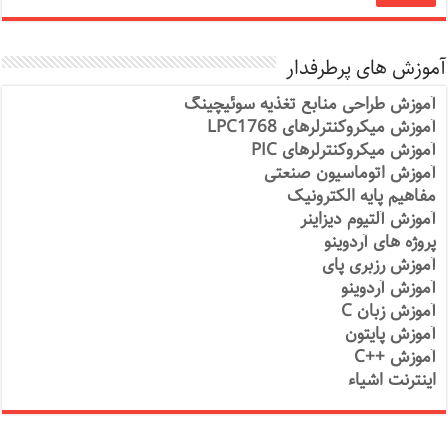
آموزش های پرطرفدار
آموزش طراحی منابع تغذیه سوئیچینگ
آموزش میکروکنترلرهای LPC1768
آموزش میکروکنترلرهای PIC
آموزش اتوماسیون صنعتی
مفاهیم پایه الکترونیک
آموزش آلتیوم دیزاینر
پروژه های آردوینو
آموزش رزبری پای
آموزش آردوینو
آموزش زبان C
آموزش پایتون
آموزش ++C
اینترنت اشیاء