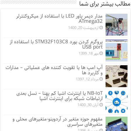
مطالب بیشتر برای شما
مدار دیمر پاور LED با استفاده از میکروکنترلر
ATmega32
اردیبهشت 20, 1400
پروگرم کردن بورد STM32F103C8 با استفاده از
USB port
مهر 18, 1399
آپ امپ ها یا تقویت کننده های عملیاتی – مدارات
و کاربرد ها
مرداد 12, 1397
NB-IoT یا اینترنت اشیا کم پهنا – نسل بعدی
ارتباطات شبکه برای اینترنت اشیا
آبان 30, 1400
مفهوم حوزه متغیر در آردوینو-متغیرهای محلی و
متغیرهای سراسری
بهمن 6, 1396