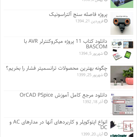
پروژه فاصله سنج آلتراسونیک
فروردین 21, 1394
دانلود کتاب 11 پروژه میکروکنترلر AVR با
BASCOM
شهریور 5, 1394
چگونه بهترین محصولات ترانسمیتر فشار را بخریم؟
شهریور 25, 1399
دانلود مرجع کامل آموزش OrCAD PSpice
آذر 18, 1392
انواع اپتوکوپلر و کاربردهای آنها در مدارهای AC و
DC
آبان 20, 1399