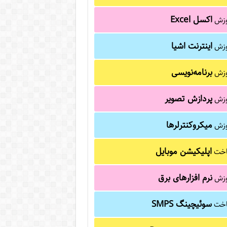
اکسل Excel
وزش
اینترنت اشیا
وزش
برنامه‌نویسی
وزش
پردازش تصویر
وزش
میکروکنترلرها
وزش
اپلیکیشن موبایل
خت
نرم افزارهای برق
وزش
سوئیچینگ SMPS
خت