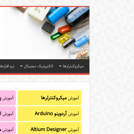
میکروکنترلرها
الکترونیک دیجیتال
نرم افزارها
میکروکنترلرها
پا
آموزش
آموزش
آردوینو Arduino
ا
آموزش
آموزش
Altium Designer
م
آموزش
آموزش