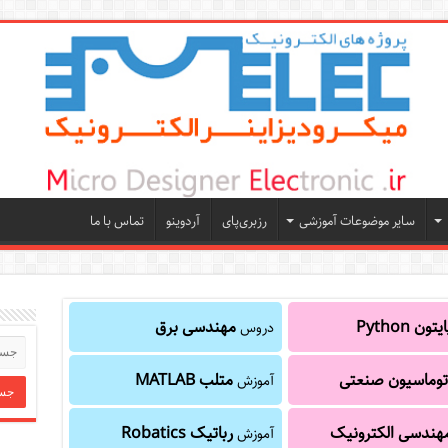
سایر موضوعات آموزشی
رزبری‌پای
آردوینو
تماس با ما
یتون Python
مهندسی برق
دروس
توماسیون صنعتی
متلب MATLAB
آموزش
هندسی الکترونیک
رباتیک Robatics
آموزش