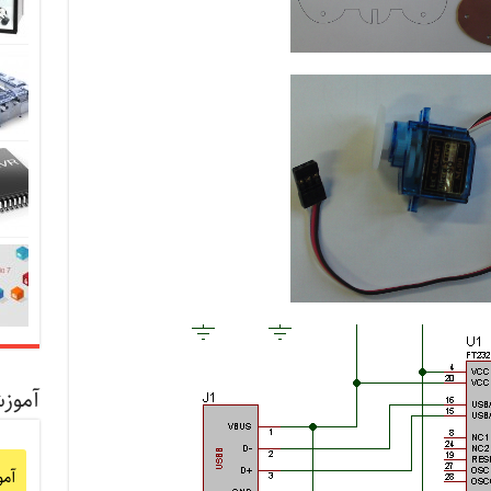
آموز
آم