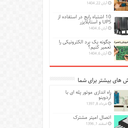
آبان 22, 1404
10 اشتباه رایج در استفاده از
UPS و استابلایزر
آبان 6, 1404
چگونه یک برد الکترونیکی را
تعمیر کنیم؟
آبان 6, 1404
 های بیشتر برای شما
راه اندازی موتور پله ای با
آردوینو
خرداد 8, 1397
اتصال امیتر مشترک
اسفند 1, 1396