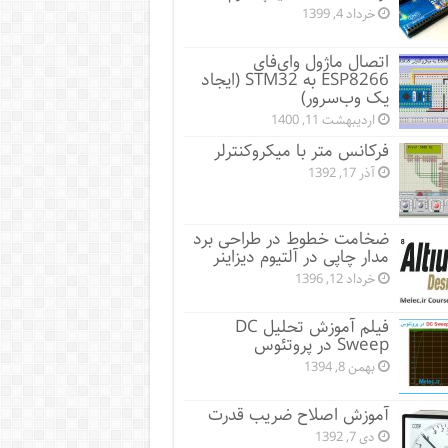
خرداد 4, 1399
اتصال ماژول وای‌فای
ESP8266 به STM32 (ایجاد
یک وب‌سرور)
اردیبهشت 11, 1400
فرکانس متر با میکروکنترلر
آذر 17, 1392
ضخامت خطوط در طراحی برد
مدار چاپی در آلتیوم دیزاینر
خرداد 12, 1396
فیلم آموزش تحلیل DC
Sweep در پروتئوس
بهمن 8, 1394
آموزش اصلاح ضریب قدرت
دی 7, 1392