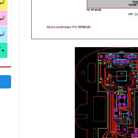
آم
آم
آم
آ
●