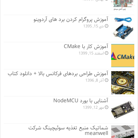
آموزش پروگرام کردن برد های آردوینو
دی 15, 1395
آموزش کار با CMake
اسفند 15, 1399
آموزش طراحی بردهای فرکانس بالا + دانلود کتاب
آذر 8, 1396
آشنایی با بورد NodeMCU
مهر 12, 1399
شماتیک منبع تغذیه سوئیچینگ شرکت
meanwell