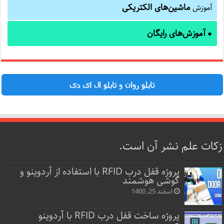
ماشین‌های الکتریکی
آموزش
آموزش‌های رایگان
●
تابلو روان و تابلو ال ای دی
زکات علم نشر آن است.
پروژه قفل‌ درب RFID با استفاده از آردوینو و
گوشی هوشمند
اسفند 25, 1400
پروژه ساخت قفل‌ درب RFID با آردوینو