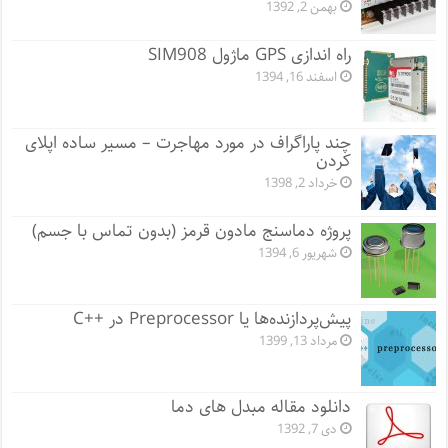
بهمن 2, 1392
راه اندازی GPS ماژول SIM908
اسفند 16, 1394
چند پاراگراف در مورد مهاجرت – مسیر ساده اپلای
کردن
خرداد 2, 1398
پروژه دماسنج مادون قرمز (بدون تماس با جسم)
شهریور 6, 1394
پیش‌پردازنده‌ها یا Preprocessor در ++C
مرداد 13, 1399
دانلود مقاله مبدل های دما
دی 7, 1392