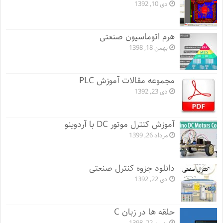
دی 10, 1392
هرم اتوماسیون صنعتی
بهمن 18, 1398
مجموعه مقالات آموزش PLC
دی 23, 1392
آموزش کنترل موتور DC با آردوینو
مرداد 26, 1399
دانلود جزوه کنترل صنعتی
دی 22, 1392
حلقه ها در زبان C