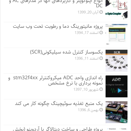
انواع اپتوکوپلر و کاربردهای آنها در مدارهای AC و
DC
آبان 20, 1399
پروژه مانيتورينگ دما و رطوبت تحت وب سایت
اسفند 17, 1394
یکسوساز کنترل شده سیلیکونی(SCR)
اسفند 11, 1396
راه اندازی واحد ADC میکروکنترلر stm32f4xx و
نمونه برداری با نرخ مشخص
شهریور 10, 1397
یک منبع تغذیه سوئیچینگ چگونه کار می کند
بهمن 6, 1396
پروژه طراحی و ساخت دیتالاگر با آردوینو (بخش