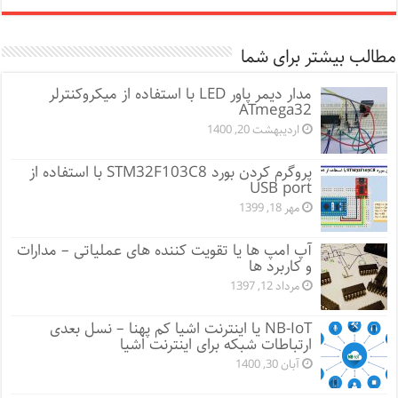
مطالب بیشتر برای شما
مدار دیمر پاور LED با استفاده از میکروکنترلر
ATmega32
اردیبهشت 20, 1400
پروگرم کردن بورد STM32F103C8 با استفاده از
USB port
مهر 18, 1399
آپ امپ ها یا تقویت کننده های عملیاتی – مدارات
و کاربرد ها
مرداد 12, 1397
NB-IoT یا اینترنت اشیا کم پهنا – نسل بعدی
ارتباطات شبکه برای اینترنت اشیا
آبان 30, 1400