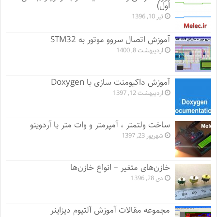
اول)
تیر 10, 1396
آموزش اتصال سروو موتور به STM32
اردیبهشت 8, 1400
آموزش داکیومنت سازی با Doxygen
اردیبهشت 12, 1397
ساخت ولتمتر ، آمپرمتر و وات متر با آردوینو
شهریور 23, 1397
خازن‌های متغیر – انواع خازن‌ها
دی 28, 1396
مجموعه مقالات آموزش آلتیوم دیزاینر