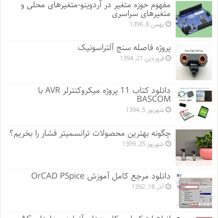
مفهوم حوزه متغیر در آردوینو-متغیرهای محلی و
متغیرهای سراسری
بهمن 6, 1396
پروژه فاصله سنج آلتراسونیک
فروردین 21, 1394
دانلود کتاب 11 پروژه میکروکنترلر AVR با
BASCOM
شهریور 5, 1394
چگونه بهترین محصولات ترانسمیتر فشار را بخریم؟
شهریور 25, 1399
دانلود مرجع کامل آموزش OrCAD PSpice
آذر 18, 1392