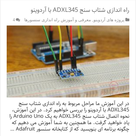
راه اندازی شتاب سنج ADXL345 با آردوینو
پروژه های آردوینو
,
معرفی و آموزش راه اندازی سنسورها
4
در این آموزش ما مراحل مربوط به راه اندازی شتاب سنج
ADXL345 با آردوینو را بررسی خواهیم کرد. در این آموزش،
نحوه اتصال شتاب سنج ADXL345 به یک Arduino Uno را
یاد خواهید گرفت. ما همچنین به شما آموزش می دهیم که
چگونه برنامه ای بنویسید که از کتابخانه سنسور Adafruit …