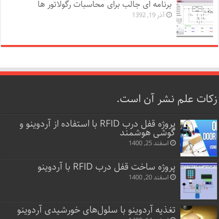
برنامه ای جالب برای محاسبات رگولاتور ها
آذر 19, 1392
زکات علم نشر آن است.
پروژه قفل‌ درب RFID با استفاده از آردوینو و
گوشی هوشمند
اسفند 25, 1400
پروژه ساخت قفل‌ درب RFID با آردوینو
اسفند 20, 1400
تغذیه آردوینو با سلول‌های خورشیدی آردوینو