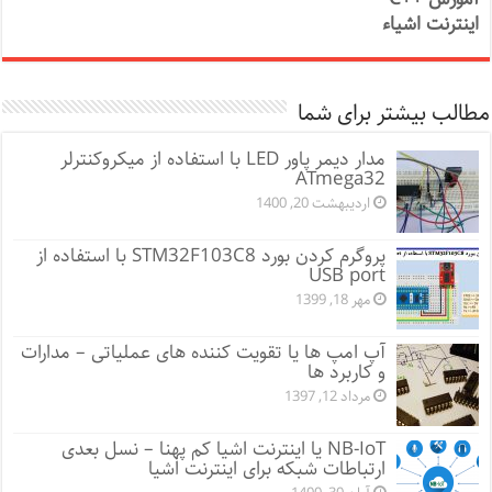
اینترنت اشیاء
مطالب بیشتر برای شما
مدار دیمر پاور LED با استفاده از میکروکنترلر
ATmega32
اردیبهشت 20, 1400
پروگرم کردن بورد STM32F103C8 با استفاده از
USB port
مهر 18, 1399
آپ امپ ها یا تقویت کننده های عملیاتی – مدارات
و کاربرد ها
مرداد 12, 1397
NB-IoT یا اینترنت اشیا کم پهنا – نسل بعدی
ارتباطات شبکه برای اینترنت اشیا