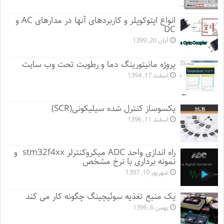
انواع اپتوکوپلر و کاربردهای آنها در مدارهای AC و
DC
آبان 20, 1399
پروژه مانيتورينگ دما و رطوبت تحت وب سایت
اسفند 17, 1394
یکسوساز کنترل شده سیلیکونی(SCR)
اسفند 11, 1396
راه اندازی واحد ADC میکروکنترلر stm32f4xx و
نمونه برداری با نرخ مشخص
شهریور 10, 1397
یک منبع تغذیه سوئیچینگ چگونه کار می کند
بهمن 6, 1396