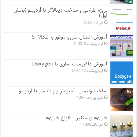
پروژه طراحی و ساخت دیتالاگر با آردوینو (بخش
اول)
تیر 10, 1396
آموزش اتصال سروو موتور به STM32
اردیبهشت 8, 1400
آموزش داکیومنت سازی با Doxygen
اردیبهشت 12, 1397
ساخت ولتمتر ، آمپرمتر و وات متر با آردوینو
شهریور 23, 1397
خازن‌های متغیر – انواع خازن‌ها
دی 28, 1396