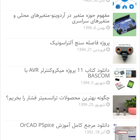
آبان 30, 1400
مفهوم حوزه متغیر در آردوینو-متغیرهای محلی و
متغیرهای سراسری
بهمن 6, 1396
پروژه فاصله سنج آلتراسونیک
فروردین 21, 1394
دانلود کتاب 11 پروژه میکروکنترلر AVR با
BASCOM
شهریور 5, 1394
چگونه بهترین محصولات ترانسمیتر فشار را بخریم؟
شهریور 25, 1399
دانلود مرجع کامل آموزش OrCAD PSpice
آذر 18, 1392