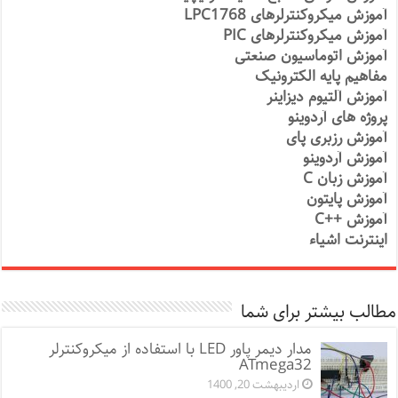
آموزش میکروکنترلرهای LPC1768
آموزش میکروکنترلرهای PIC
آموزش اتوماسیون صنعتی
مفاهیم پایه الکترونیک
آموزش آلتیوم دیزاینر
پروژه های آردوینو
آموزش رزبری پای
آموزش آردوینو
آموزش زبان C
آموزش پایتون
آموزش ++C
اینترنت اشیاء
مطالب بیشتر برای شما
مدار دیمر پاور LED با استفاده از میکروکنترلر
ATmega32
اردیبهشت 20, 1400