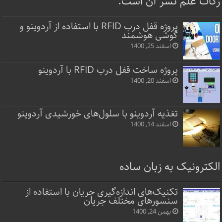
زکات علم نشر آن است.
پروژه قفل‌ درب RFID با استفاده از آردوینو و
گوشی هوشمند
اسفند 25, 1400
پروژه ساخت قفل‌ درب RFID با آردوینو
اسفند 20, 1400
تغذیه آردوینو با سلول‌های خورشیدی آردوینو
اسفند 14, 1400
الکترونیک به زبان ساده
تکنیک‌های اندازه‌گیری جریان با استفاده از
سنسورهای مختلف جریان
بهمن 24, 1400