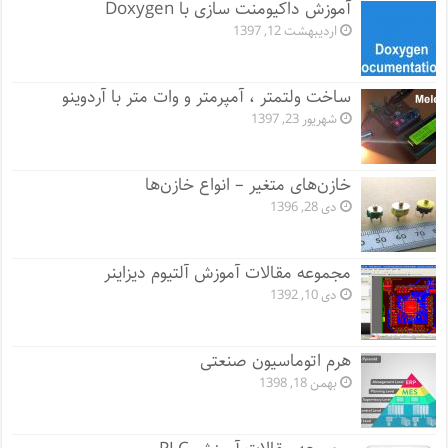
آموزش داکیومنت سازی با Doxygen
اردیبهشت 12, 1397
ساخت ولتمتر ، آمپرمتر و وات متر با آردوینو
شهریور 23, 1397
خازن‌های متغیر – انواع خازن‌ها
دی 28, 1396
مجموعه مقالات آموزش آلتیوم دیزاینر
دی 10, 1392
هرم اتوماسیون صنعتی
بهمن 18, 1398