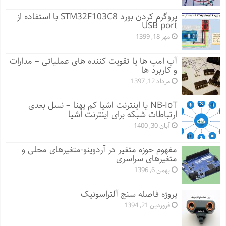
پروگرم کردن بورد STM32F103C8 با استفاده از
USB port
مهر 18, 1399
آپ امپ ها یا تقویت کننده های عملیاتی – مدارات
و کاربرد ها
مرداد 12, 1397
NB-IoT یا اینترنت اشیا کم پهنا – نسل بعدی
ارتباطات شبکه برای اینترنت اشیا
آبان 30, 1400
مفهوم حوزه متغیر در آردوینو-متغیرهای محلی و
متغیرهای سراسری
بهمن 6, 1396
پروژه فاصله سنج آلتراسونیک
فروردین 21, 1394