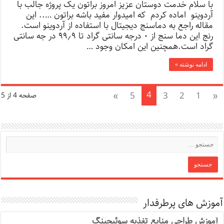
با سلام خدمت دوستان عزیز امروز براتون یک پروژه جالب با
آردوینو اماده کردم که امیدوار مفید باشه براتون ….. این
مقاله راجع به دماسنج دیجیتال با استفاده از آردوینو است.
رنج این دما سنج از ۰ درجه سانتی گراد تا ۹۹٫۹ در جه سانتی
گراد است.همچنین این امکان وجود …
ادامه نوشته »
4
»
5
3
2
1
«
صفحه 4 از 5
آموزش های پرطرفدار
آموزش طراحی منابع تغذیه سوئیچینگ