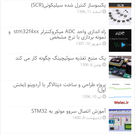
یکسوساز کنترل شده سیلیکونی(SCR)
اسفند 11, 1396
راه اندازی واحد ADC میکروکنترلر stm32f4xx و
نمونه برداری با نرخ مشخص
شهریور 10, 1397
یک منبع تغذیه سوئیچینگ چگونه کار می کند
بهمن 6, 1396
پروژه طراحی و ساخت دیتالاگر با آردوینو (بخش
اول)
تیر 10, 1396
آموزش اتصال سروو موتور به STM32
اردیبهشت 8, 1400