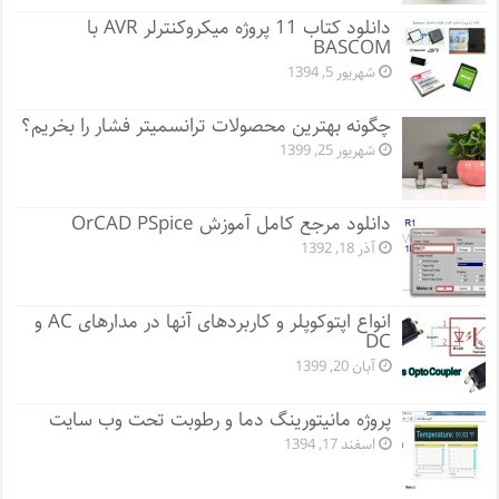
دانلود کتاب 11 پروژه میکروکنترلر AVR با
BASCOM
شهریور 5, 1394
چگونه بهترین محصولات ترانسمیتر فشار را بخریم؟
شهریور 25, 1399
دانلود مرجع کامل آموزش OrCAD PSpice
آذر 18, 1392
انواع اپتوکوپلر و کاربردهای آنها در مدارهای AC و
DC
آبان 20, 1399
پروژه مانيتورينگ دما و رطوبت تحت وب سایت
اسفند 17, 1394