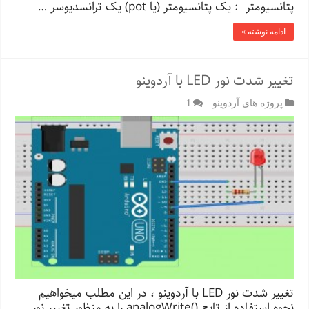
پتانسیومتر : یک پتانسیومتر (یا pot) یک ترانسدیوسر …
ادامه نوشته »
تغییر شدت نور LED با آردوینو
پروژه های آردوینو
1
تغییر شدت نور LED با آردوینو ، در این مطلب میخواهیم
نحوه استفاده از تابع ()analogWrite را به منظور تغییر نور