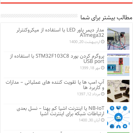
مطالب بیشتر برای شما
مدار دیمر پاور LED با استفاده از میکروکنترلر
ATmega32
اردیبهشت 20, 1400
پروگرم کردن بورد STM32F103C8 با استفاده از
USB port
مهر 18, 1399
آپ امپ ها یا تقویت کننده های عملیاتی – مدارات
و کاربرد ها
مرداد 12, 1397
NB-IoT یا اینترنت اشیا کم پهنا – نسل بعدی
ارتباطات شبکه برای اینترنت اشیا
آبان 30, 1400