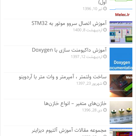
اول)
تیر 10, 1396
آموزش اتصال سروو موتور به STM32
اردیبهشت 8, 1400
آموزش داکیومنت سازی با Doxygen
اردیبهشت 12, 1397
ساخت ولتمتر ، آمپرمتر و وات متر با آردوینو
شهریور 23, 1397
خازن‌های متغیر – انواع خازن‌ها
دی 28, 1396
مجموعه مقالات آموزش آلتیوم دیزاینر