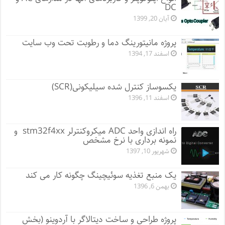
DC
آبان 20, 1399
پروژه مانيتورينگ دما و رطوبت تحت وب سایت
اسفند 17, 1394
یکسوساز کنترل شده سیلیکونی(SCR)
اسفند 11, 1396
راه اندازی واحد ADC میکروکنترلر stm32f4xx و
نمونه برداری با نرخ مشخص
شهریور 10, 1397
یک منبع تغذیه سوئیچینگ چگونه کار می کند
بهمن 6, 1396
پروژه طراحی و ساخت دیتالاگر با آردوینو (بخش