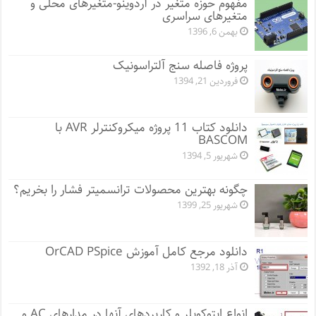
مفهوم حوزه متغیر در آردوینو-متغیرهای محلی و
متغیرهای سراسری
بهمن 6, 1396
پروژه فاصله سنج آلتراسونیک
فروردین 21, 1394
دانلود کتاب 11 پروژه میکروکنترلر AVR با
BASCOM
شهریور 5, 1394
چگونه بهترین محصولات ترانسمیتر فشار را بخریم؟
شهریور 25, 1399
دانلود مرجع کامل آموزش OrCAD PSpice
آذر 18, 1392
انواع اپتوکوپلر و کاربردهای آنها در مدارهای AC و