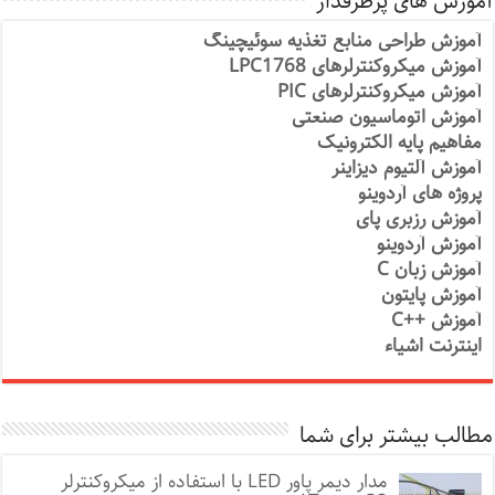
آموزش های پرطرفدار
آموزش طراحی منابع تغذیه سوئیچینگ
آموزش میکروکنترلرهای LPC1768
آموزش میکروکنترلرهای PIC
آموزش اتوماسیون صنعتی
مفاهیم پایه الکترونیک
آموزش آلتیوم دیزاینر
پروژه های آردوینو
آموزش رزبری پای
آموزش آردوینو
آموزش زبان C
آموزش پایتون
آموزش ++C
اینترنت اشیاء
مطالب بیشتر برای شما
مدار دیمر پاور LED با استفاده از میکروکنترلر