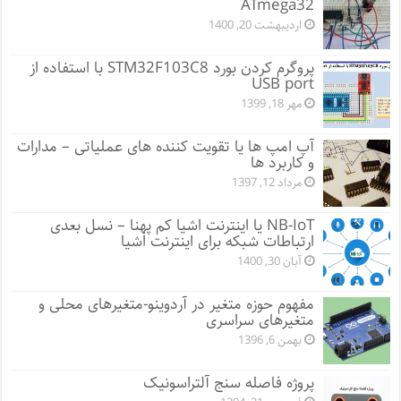
ATmega32
اردیبهشت 20, 1400
پروگرم کردن بورد STM32F103C8 با استفاده از
USB port
مهر 18, 1399
آپ امپ ها یا تقویت کننده های عملیاتی – مدارات
و کاربرد ها
مرداد 12, 1397
NB-IoT یا اینترنت اشیا کم پهنا – نسل بعدی
ارتباطات شبکه برای اینترنت اشیا
آبان 30, 1400
مفهوم حوزه متغیر در آردوینو-متغیرهای محلی و
متغیرهای سراسری
بهمن 6, 1396
پروژه فاصله سنج آلتراسونیک