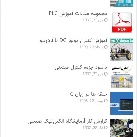
مجموعه مقالات آموزش PLC
دی 23, 1392
آموزش کنترل موتور DC با آردوینو
مرداد 26, 1399
دانلود جزوه کنترل صنعتی
دی 22, 1392
حلقه ها در زبان C
بهمن 22, 1398
گزارش کار آزمایشگاه الکترونیک صنعتی
آذر 28, 1392