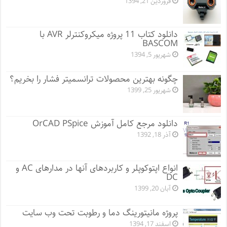
فروردین 21, 1394
دانلود کتاب 11 پروژه میکروکنترلر AVR با
BASCOM
شهریور 5, 1394
چگونه بهترین محصولات ترانسمیتر فشار را بخریم؟
شهریور 25, 1399
دانلود مرجع کامل آموزش OrCAD PSpice
آذر 18, 1392
انواع اپتوکوپلر و کاربردهای آنها در مدارهای AC و
DC
آبان 20, 1399
پروژه مانيتورينگ دما و رطوبت تحت وب سایت
اسفند 17, 1394