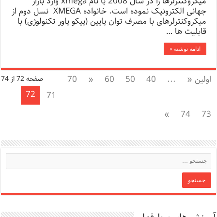
میکروکنترلرها را در سال 2008 با نام xmega وارد بازار
جهانی الکترونیک نموده است. خانواده XMEGA نسل دوم از
میکروکنترلرهای با مصرف توان پایین (پیکو پاور تکنولوژی) با
قابلیت ها …
ادامه نوشته »
اولین «
...
40
50
60
«
70
صفحه 72 از 74
72
71
»
74
73