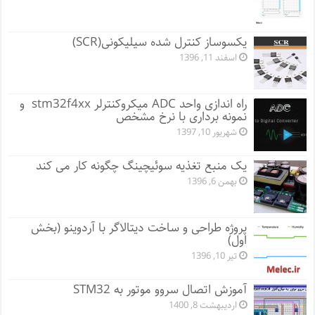
یکسوساز کنترل شده سیلیکونی(SCR)
اسفند 11, 1396
راه اندازی واحد ADC میکروکنترلر stm32f4xx و
نمونه برداری با نرخ مشخص
شهریور 10, 1397
یک منبع تغذیه سوئیچینگ چگونه کار می کند
بهمن 6, 1396
پروژه طراحی و ساخت دیتالاگر با آردوینو (بخش
اول)
تیر 10, 1396
آموزش اتصال سروو موتور به STM32
اردیبهشت 8, 1400