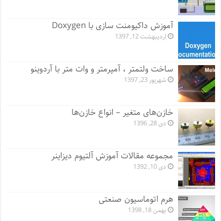
آموزش داکیومنت سازی با Doxygen
اردیبهشت 12, 1397
ساخت ولتمتر ، آمپرمتر و وات متر با آردوینو
شهریور 23, 1397
خازن‌های متغیر – انواع خازن‌ها
دی 28, 1396
مجموعه مقالات آموزش آلتیوم دیزاینر
دی 10, 1392
هرم اتوماسیون صنعتی
بهمن 18, 1398