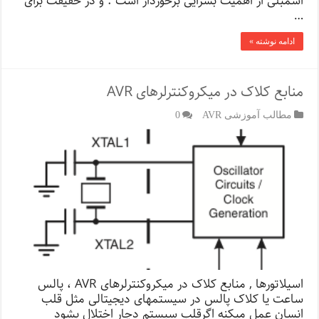
اسمبلی از اهمیت بسزایی برخوردار است . و در حقیقت برای
…
ادامه نوشته »
منابع کلاک در میکروکنترلرهای AVR
مطالب آموزشی AVR
0
اسیلاتورها , منابع کلاک در میکروکنترلرهای AVR ، پالس
ساعت یا کلاک پالس در سیستمهای دیجیتالی مثل قلب
انسان عمل میکنه اگرقلب سیستم دچار اختلال بشود