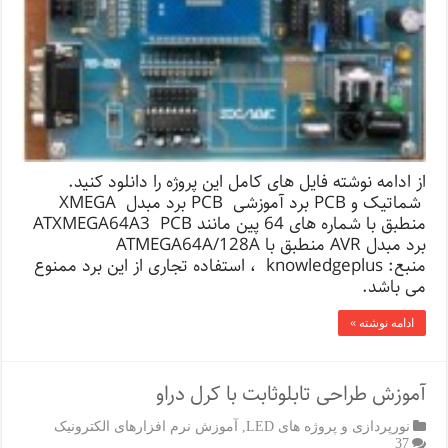
از ادامه نوشته فایل های کامل این پروژه را دانلود کنید.
شماتیک و PCB برد آموزشی PCB برد مبدل XMEGA
منطبق با شماره های 64 پین مانند ATXMEGA64A3 PCB
برد مبدل AVR منطبق با ATMEGA64A/128A
منبع: knowledgeplus ، استفاده تجاری از این برد ممنوع
می باشد.
ادامه نوشته »
آموزش طراحی تابلوثابت با کرل دراو
نورپردازی و پروژه های LED
,
آموزش نرم افزارهای الکترونیک
37