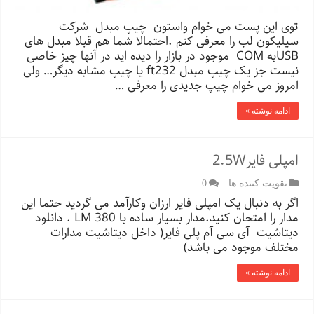
توی این پست می خوام واستون چیپ مبدل شرکت
سیلیکون لب را معرفی کنم .احتمالا شما هم قبلا مبدل های
USBبه COM موجود در بازار را دیده اید در آنها چیز خاصی
نیست جز یک چیپ مبدل ft232 یا چیپ مشابه دیگر… ولی
امروز می خوام چیپ جدیدی را معرفی …
ادامه نوشته »
امپلی فایر2.5W
تقویت کننده ها
0
اگر به دنبال یک امپلی فایر ارزان وکارآمد می گردید حتما این
مدار را امتحان کنید.مدار بسیار ساده با LM 380 . دانلود
دیتاشیت آی سی آم پلی فایر( داخل دیتاشیت مدارات
مختلف موجود می باشد)
ادامه نوشته »