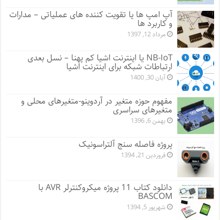
آپ امپ ها یا تقویت کننده های عملیاتی – مدارات
و کاربرد ها
مرداد 12, 1397
NB-IoT یا اینترنت اشیا کم پهنا – نسل بعدی
ارتباطات شبکه برای اینترنت اشیا
آبان 30, 1400
مفهوم حوزه متغیر در آردوینو-متغیرهای محلی و
متغیرهای سراسری
بهمن 6, 1396
پروژه فاصله سنج آلتراسونیک
فروردین 21, 1394
دانلود کتاب 11 پروژه میکروکنترلر AVR با
BASCOM
شهریور 5, 1394