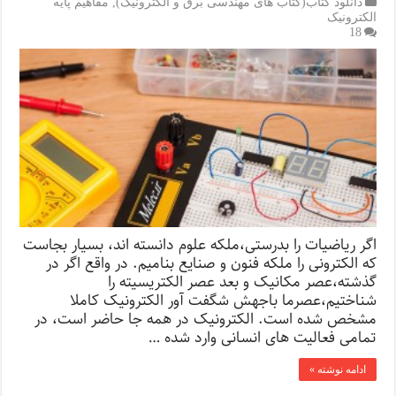
دانلود کتاب(کتاب های مهندسی برق و الکترونیک)
,
مفاهیم پایه
الکترونیک
18
اگر ریاضیات را بدرستی،ملکه علوم دانسته اند، بسیار بجاست
که الکترونی را ملکه فنون و صنایع بنامیم. در واقع اگر در
گذشته،عصر مکانیک و بعد عصر الکتریسیته را
شناختیم،عصرما باجهش شگفت آور الکترونیک کاملا
مشخص شده است. الکترونیک در همه جا حاضر است، در
تمامی فعالیت های انسانی وارد شده …
ادامه نوشته »