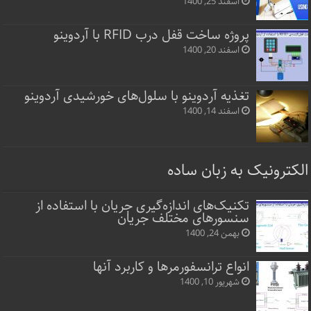
اسفند 25, 1400
پروژه ساخت قفل‌ درب RFID با آردوینو
اسفند 20, 1400
تغذیه آردوینو با سلول‌های خورشیدی آردوینو
اسفند 14, 1400
الکترونیک به زبان ساده
تکنیک‌های اندازه‌گیری جریان با استفاده از
سنسورهای مختلف جریان
بهمن 24, 1400
انواع ترانسفورمرها و کاربرد آنها
شهریور 10, 1400