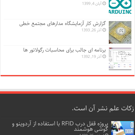
آبان 4, 1399
گزارش کار آزمایشگاه مدارهای مجتمع خطی
آذر 26, 1393
برنامه ای جالب برای محاسبات رگولاتور ها
آذر 19, 1392
زکات علم نشر آن است.
پروژه قفل‌ درب RFID با استفاده از آردوینو و
گوشی هوشمند