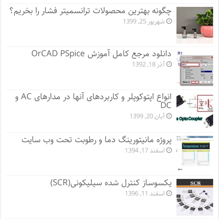
چگونه بهترین محصولات ترانسمیتر فشار را بخریم؟
شهریور 25, 1399
دانلود مرجع کامل آموزش OrCAD PSpice
آذر 18, 1392
انواع اپتوکوپلر و کاربردهای آنها در مدارهای AC و
DC
آبان 20, 1399
پروژه مانيتورينگ دما و رطوبت تحت وب سایت
اسفند 17, 1394
یکسوساز کنترل شده سیلیکونی(SCR)
اسفند 11, 1396