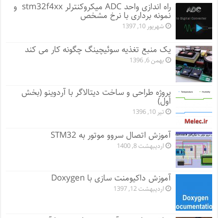
راه اندازی واحد ADC میکروکنترلر stm32f4xx و
نمونه برداری با نرخ مشخص
شهریور 10, 1397
یک منبع تغذیه سوئیچینگ چگونه کار می کند
بهمن 6, 1396
پروژه طراحی و ساخت دیتالاگر با آردوینو (بخش
اول)
تیر 10, 1396
آموزش اتصال سروو موتور به STM32
اردیبهشت 8, 1400
آموزش داکیومنت سازی با Doxygen
اردیبهشت 12, 1397