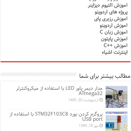
آموزش آلتیوم دیزاینر
پروژه های آردوینو
آموزش رزبری پای
آموزش آردوینو
آموزش زبان C
آموزش پایتون
آموزش ++C
اینترنت اشیاء
مطالب بیشتر برای شما
مدار دیمر پاور LED با استفاده از میکروکنترلر
ATmega32
اردیبهشت 20, 1400
پروگرم کردن بورد STM32F103C8 با استفاده از
USB port
مهر 18, 1399