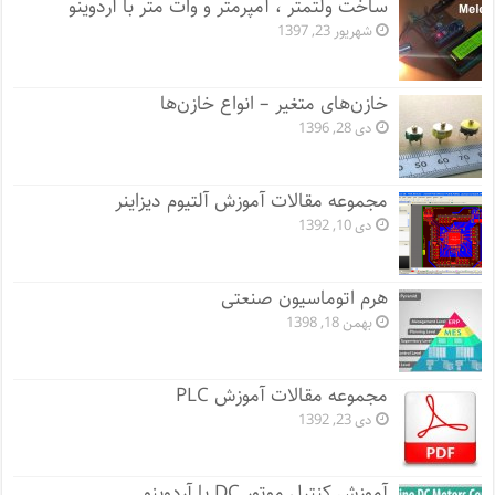
ساخت ولتمتر ، آمپرمتر و وات متر با آردوینو
شهریور 23, 1397
خازن‌های متغیر – انواع خازن‌ها
دی 28, 1396
مجموعه مقالات آموزش آلتیوم دیزاینر
دی 10, 1392
هرم اتوماسیون صنعتی
بهمن 18, 1398
مجموعه مقالات آموزش PLC
دی 23, 1392
آموزش کنترل موتور DC با آردوینو