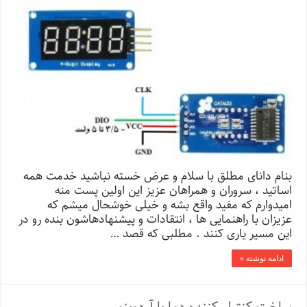
بنام دانای مطلق با سلام و عرض خسته نباشید خدمت همه
اساتید ، سروران و همراهان عزیز این اولین پست منه
امیدوارم که مفید واقع بشه و خیلی خوشحال میشم که
عزیزان با راهنمایی ها ، انتقادات و پیشنهادهاشون بنده رو در
این مسیر یاری کنند . مطلبی که قصد …
ادامه نوشته »